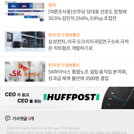
정치
[여론조사꽃] 민주당 당대표 선호도 정청래
30.5%·김민석 29.6%, 0.9%p 초접전
전자·전기·정보통신
삼성전자, 미국 오크리지국립연구소와 극저
온 히트펌프 개발하기로
전자·전기·정보통신
SK하이닉스 통합노조 설립 움직임 본격화,
성과급 체계 불만에 3500명 결집
기사댓글
0
개
200자까지 쓰실 수 있습니다. (현재 0 byte / 최대 400byte)
저작권 등 다른 사람의 권리를 침해하거나 명예를 훼손하는 댓글은 관련 법률에 의해 제재를 받을