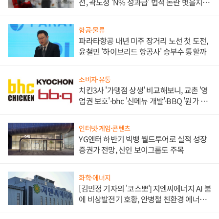
선, 곽노정 'N% 성과급' 법적 논란 벗을지 주
목
항공·물류
파라타항공 내년 미주 장거리 노선 첫 도전,
윤철민 '하이브리드 항공사' 승부수 통할까
소비자·유통
치킨3사 '가맹점 상생' 비교해보니, 교촌 '영
업권 보호'·bhc '신메뉴 개발'·BBQ '원가 부
담'
인터넷·게임·콘텐츠
YG엔터 하반기 빅뱅 월드투어로 실적 성장
증권가 전망, 신인 보이그룹도 주목
화학·에너지
[김민정 기자의 '코스뽀'] 지엔씨에너지 AI 붐
에 비상발전기 호황, 안병철 친환경 에너지
발전전문기업 향한다