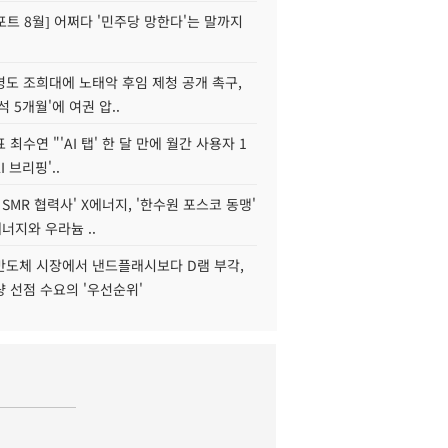
트 8월] 어쩌다 '민주당 망한다'는 말까지
병도 조희대에 노태악 후임 제청 공개 촉구,
석 5개월'에 여권 압..
 최수연 "'AI 탭' 한 달 만에 월간 사용자 1
I 브리핑'..
 SMR 협력사' X에너지, '한수원 포스코 동맹'
너지와 우라늄 ..
리반도체 시장에서 낸드플래시보다 D램 부각,
 선점 수요의 '우선순위'