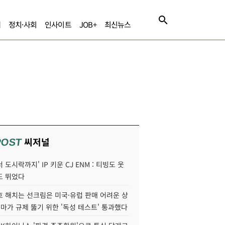
제
정치·사회
인사이트
JOB+
최신뉴스
씨저널
POST
 도시락까지' IP 키운 CJ ENM : 티빙도 웃
도 뛰었다
호 해치는 선크림은 미국·유럽 판매 어려운 상
콜마가 규제 뚫기 위한 '독성 테스트' 통과했다