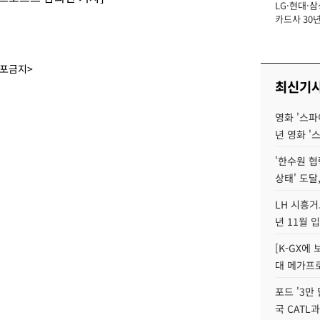
LG·현대·삼
장
카드사 30년
에 '초집중' 
배포금지>
최신기
영화 '스파
년 영화 '
'한수원 협
상태' 도달,
LH 시흥거
년 11월 
[K-GX에
대 메가프
포드 '3만
국 CATL과