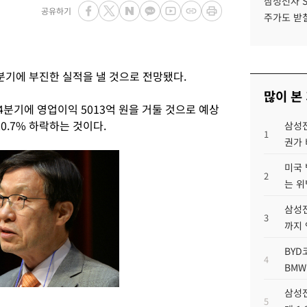
삼성전자 
공유하기
주가도 받칠
분기에 부진한 실적을 낼 것으로 전망됐다.
많이 본
분기에 영업이익 5013억 원을 거둘 것으로 예상
0.7% 하락하는 것이다.
삼성전
1
권가 
미국 
2
는 위
삼성전
3
까지
BYD
4
BMW
삼성전
5