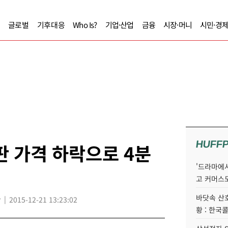
글로벌
기후대응
Who Is?
기업·산업
금융
시장·머니
시민·경
HUFF
판 가격 하락으로 4분
'드라마에서
고 커머스
바닷속 산
r
2015-12-21 13:23:02
황 : 한국