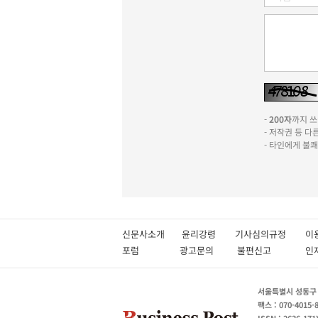
-
200자
까지 쓰실
- 저작권 등 
- 타인에게 불
신문사소개
윤리강령
기사심의규정
이
포럼
광고문의
불편신고
서울특별시 성동구 성
팩스 : 070-4015-
ISSN : 2636-171