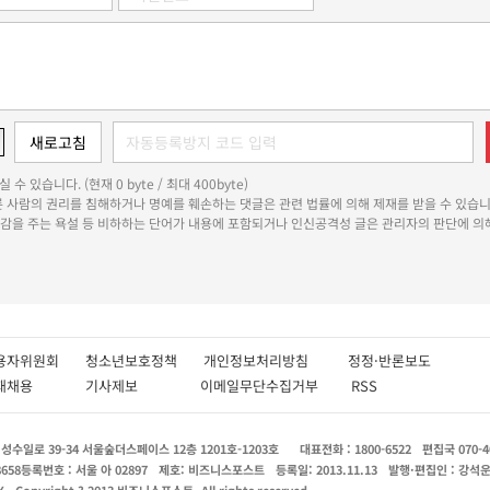
 수 있습니다. (현재 0 byte / 최대 400byte)
다른 사람의 권리를 침해하거나 명예를 훼손하는 댓글은 관련 법률에 의해 제재를 받을 수 있습니
쾌감을 주는 욕설 등 비하하는 단어가 내용에 포함되거나 인신공격성 글은 관리자의 판단에 의해
용자위원회
청소년보호정책
개인정보처리방침
정정·반론보도
인재채용
기사제보
이메일무단수집거부
RSS
수일로 39-34 서울숲더스페이스 12층 1201호-1203호
대표전화 : 1800-6522
편집국 070-4
8658
등록번호 : 서울 아 02897
제호: 비즈니스포스트
등록일: 2013.11.13
발행·편집인 : 강석
X
Copyright ? 2013 비즈니스포스트. All rights reserved.