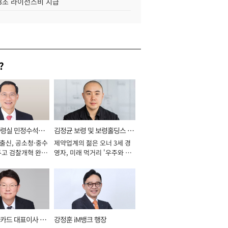
.3조 라이선스비 지급
?
통령실 민정수석비
김정균 보령 및 보령홀딩스 대
 출신, 공소청·중수
제약업계의 젊은 오너 3세 경
표이사 사장
두고 검찰개혁 완수
영자, 미래 먹거리 '우주와 헬
년]
스케어' 공들여 [2026년]
카드 대표이사 사
강정훈 iM뱅크 행장