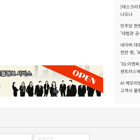
[데스크리포
나오나
민주당 한
'대법관 공
네이버 대표
천만 명, 'A
'DL이앤씨
센트러스에
AI 메모
고객사 물량