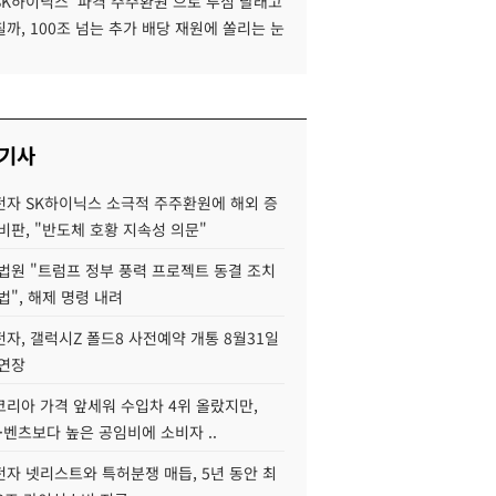
SK하이닉스 '파격 주주환원'으로 투심 달래고
까, 100조 넘는 추가 배당 재원에 쏠리는 눈
 기사
자 SK하이닉스 소극적 주주환원에 해외 증
비판, "반도체 호황 지속성 의문"
법원 "트럼프 정부 풍력 프로젝트 동결 조치
법", 해제 명령 내려
자, 갤럭시Z 폴드8 사전예약 개통 8월31일
 연장
코리아 가격 앞세워 수입차 4위 올랐지만,
·벤츠보다 높은 공임비에 소비자 ..
자 넷리스트와 특허분쟁 매듭, 5년 동안 최