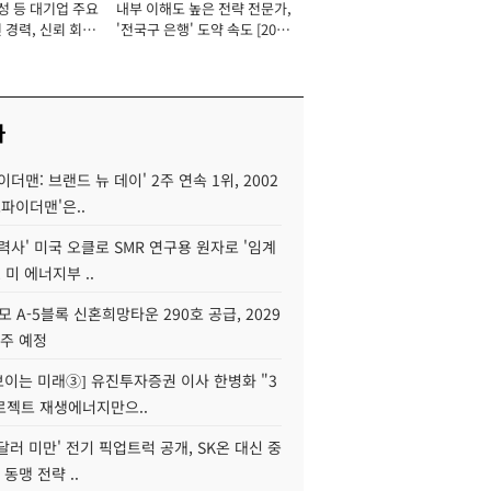
성 등 대기업 주요
내부 이해도 높은 전략 전문가,
 경력, 신뢰 회복
'전국구 은행' 도약 속도 [2026
[2026년]
년]
사
이더맨: 브랜드 뉴 데이' 2주 연속 1위, 2002
스파이더맨'은..
력사' 미국 오클로 SMR 연구용 원자로 '임계
 미 에너지부 ..
모 A-5블록 신혼희망타운 290호 공급, 2029
입주 예정
 보이는 미래③] 유진투자증권 이사 한병화 "3
로젝트 재생에너지만으..
 달러 미만' 전기 픽업트럭 공개, SK온 대신 중
 동맹 전략 ..