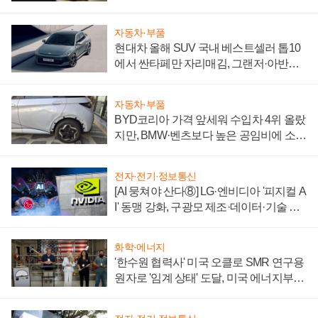
자동차·부품
현대차 올해 SUV 국내 베스트셀러 톱10
에서 싼타페만 자리매김, 그랜저·아반떼
'세단 쌍끌이'로 내수 방어
자동차·부품
BYD코리아 가격 앞세워 수입차 4위 올랐
지만, BMW·벤츠보다 높은 공임비에 소비
자 불만 폭발
전자·전기·정보통신
[AI 뭉쳐야 산다⑧] LG·엔비디아 '피지컬 A
I' 동맹 강화, 구광모 제조·데이터·기술 결
집해 종합 로보틱스 기업으로
화학·에너지
'한수원 협력사' 미국 오클로 SMR 연구용
원자로 '임계 상태' 도달, 미국 에너지부
"중요한 이정표"