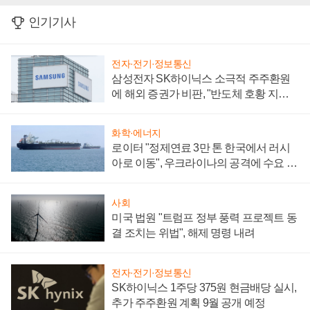
인기기사
전자·전기·정보통신
삼성전자 SK하이닉스 소극적 주주환원
에 해외 증권가 비판, "반도체 호황 지속
성 의문"
화학·에너지
로이터 "정제연료 3만 톤 한국에서 러시
아로 이동", 우크라이나의 공격에 수요 늘
어
사회
미국 법원 "트럼프 정부 풍력 프로젝트 동
결 조치는 위법", 해제 명령 내려
전자·전기·정보통신
SK하이닉스 1주당 375원 현금배당 실시,
추가 주주환원 계획 9월 공개 예정