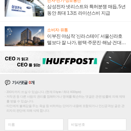
전자·전기·정보통신
삼성전자 넷리스트와 특허분쟁 매듭, 5년
동안 최대 1.3조 라이선스비 지급
소비자·유통
이부진 야심작 '신라스테이' 서울신라호
텔보다 잘 나가, 평택·주문진·해남·건대로
성장판 더 넓힌다
기사댓글
0
개
200자까지 쓰실 수 있습니다. (현재 0 byte / 최대 400byte)
저작권 등 다른 사람의 권리를 침해하거나 명예를 훼손하는 댓글은 관련 법률에 의해 제재
를 받을 수 있습니다.
타인에게 불쾌감을 주는 욕설 등 비하하는 단어가 내용에 포함되거나 인신공격성 글은 관
리자의 판단에 의해 삭제 합니다.