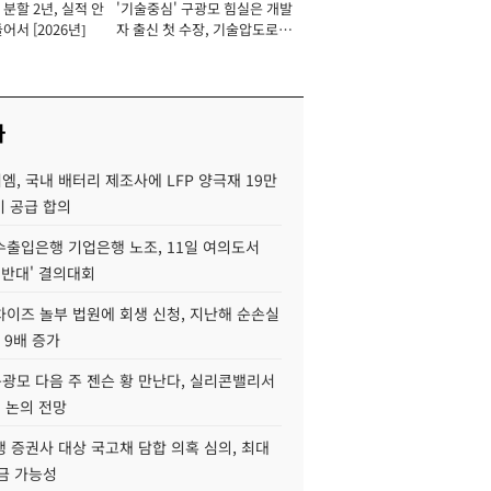
분할 2년, 실적 안
'기술중심' 구광모 힘실은 개발
이사 사장
어서 [2026년]
자 출신 첫 수장, 기술압도로
경쟁력 확보 사활 [2026년]
사
, 국내 배터리 제조사에 LFP 양극재 19만
기 공급 합의
수출입은행 기업은행 노조, 11일 여의도서
 반대' 결의대회
차이즈 놀부 법원에 회생 신청, 지난해 순손실
 9배 증가
구광모 다음 주 젠슨 황 만난다, 실리콘밸리서
' 논의 전망
 증권사 대상 국고채 담합 의혹 심의, 최대
금 가능성