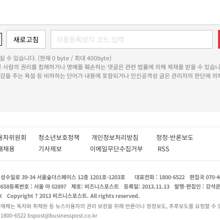
 수 있습니다. (현재 0 byte / 최대 400byte)
다른 사람의 권리를 침해하거나 명예를 훼손하는 댓글은 관련 법률에 의해 제재를 받을 수 있습니
쾌감을 주는 욕설 등 비하하는 단어가 내용에 포함되거나 인신공격성 글은 관리자의 판단에 의해
용자위원회
청소년보호정책
개인정보처리방침
정정·반론보도
인재채용
기사제보
이메일무단수집거부
RSS
수일로 39-34 서울숲더스페이스 12층 1201호-1203호
대표전화 : 1800-6522
편집국 070-4
8658
등록번호 : 서울 아 02897
제호: 비즈니스포스트
등록일: 2013.11.13
발행·편집인 : 강석
X
Copyright ? 2013 비즈니스포스트. All rights reserved.
 매체는 독자와 취재원 등 뉴스이용자의 권리 보장을 위해 반론이나 정정보도, 추후보도를 요청할 수 
0-6522 bspost@businesspost.co.kr