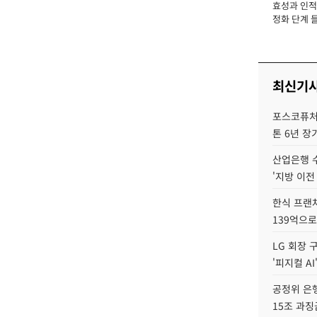
효성과 인적 
장
정화 단계 들
최신기
포스코퓨처엠
톤 6년 장
산업은행 
'지방 이전
한식 프랜
139억으로
LG 회장 
'피지컬 AI
공정위 은행
15조 과징