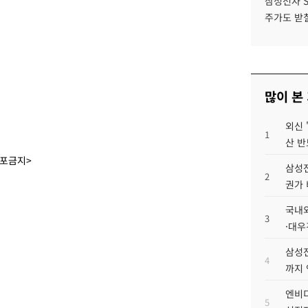
삼성전자 
주가도 받칠
많이 본
외신 
1
산 반
배포금지>
삼성전
2
권가 
국내외
3
·대우
삼성전
4
까지
엔비디
5