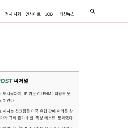
제
정치·사회
인사이트
JOB+
최신뉴스
씨저널
POST
 도시락까지' IP 키운 CJ ENM : 티빙도 웃
도 뛰었다
호 해치는 선크림은 미국·유럽 판매 어려운 상
콜마가 규제 뚫기 위한 '독성 테스트' 통과했다