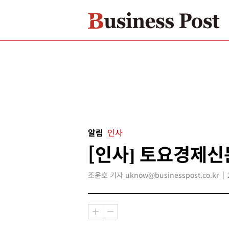
알림
인사
[인사] 토요경제신
조윤호 기자 uknow@businesspost.co.kr