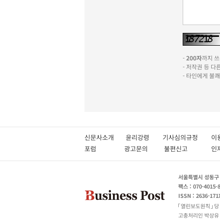
-
200자
까지 쓰실
- 저작권 등 
- 타인에게 불
신문사소개
윤리강령
기사심의규정
이
포럼
광고문의
불편신고
서울특별시 성동구 성
팩스 : 070-4015-
ISSN : 2636-171
열린보도원칙
당
고충처리인 박상유 180