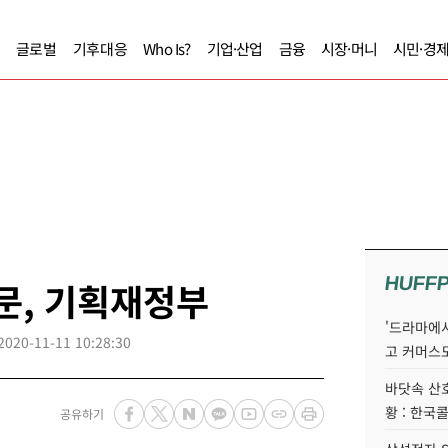
글로벌
기후대응
Who Is?
기업·산업
금융
시장·머니
시민·경
HUFF
문, 기획재정부
'드라마에서
2020-11-11 10:28:30
고 커머스
바닷속 산
황 : 한국
공유하기