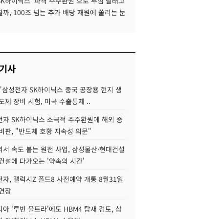
SK하이닉스 '파격 주주환원'으로 투심 달래고
까, 100조 넘는 추가 배당 재원에 쏠리는 눈
 기사
"삼성전자 SK하이닉스 중국 공장용 현지 생
도체 장비 시험, 미국 수출통제 ..
자 SK하이닉스 소극적 주주환원에 해외 증
비판, "반도체 호황 지속성 의문"
서 속도 붙는 원전 사업, 삼성물산·현대건설
건설에 다가오는 '약속의 시간'
자, 갤럭시Z 폴드8 사전예약 개통 8월31일
 연장
아 '루빈 울트라'에도 HBM4 탑재 검토, 삼