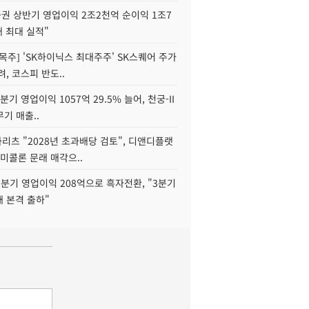
권 상반기 영업이익 2조2천억 순이익 1조7
대 최대 실적"
목주] 'SK하이닉스 최대주주' SK스퀘어 주가
려, 코스피 반도..
2분기 영업이익 1057억 29.5% 늘어, 천궁-II
기 매출..
화리츠 "2028년 초과배당 검토", 디앤디플랫
미콜론 문래 매각으..
분기 영업이익 208억으로 흑자전환, "3분기
재 본격 출하"