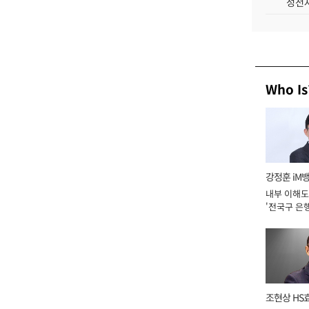
성전자
Who Is
강정훈 iM
내부 이해도
'전국구 은행
년]
조현상 HS