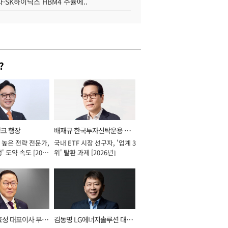
·SK하이닉스 HBM4 수율에..
?
뱅크 행장
배재규 한국투자신탁운용 대
 높은 전략 전문가,
국내 ETF 시장 선구자, '업계 3
표이사 사장
' 도약 속도 [2026
위' 탈환 과제 [2026년]
효성 대표이사 부회
김동명 LG에너지솔루션 대표