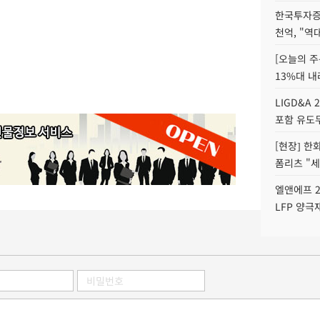
한국투자증
천억, "역
[오늘의 주
13%대 내
LIGD&A 
포함 유도무
[현장] 한
폼리츠 "세
엘앤에프 2
LFP 양극