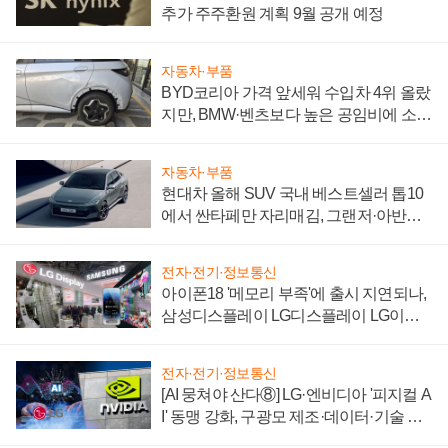
추가 주주환원 계획 9월 공개 예정
자동차·부품
BYD코리아 가격 앞세워 수입차 4위 올랐
지만, BMW·벤츠보다 높은 공임비에 소비
자 불만 폭발
자동차·부품
현대차 올해 SUV 국내 베스트셀러 톱10
에서 싼타페만 자리매김, 그랜저·아반떼
'세단 쌍끌이'로 내수 방어
전자·전기·정보통신
아이폰18 '메모리 부족'에 출시 지연되나,
삼성디스플레이 LG디스플레이 LG이노
텍 '탈애플' 수익 다각화 속도
전자·전기·정보통신
[AI 뭉쳐야 산다⑧] LG·엔비디아 '피지컬 A
I' 동맹 강화, 구광모 제조·데이터·기술 결
집해 종합 로보틱스 기업으로