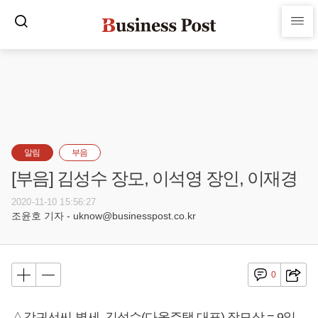
알림
부음
[부음] 김성수 장모, 이석영 장인, 이재경
2020-11-10 15:56:27
조윤호 기자 - uknow@businesspost.co.kr
0
△강귀선씨 별세, 김성수(다올주택 대표) 장모상 = 9일