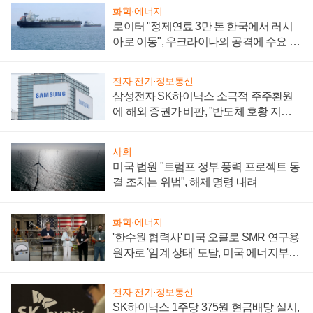
화학·에너지
로이터 "정제연료 3만 톤 한국에서 러시
아로 이동", 우크라이나의 공격에 수요 늘
어
전자·전기·정보통신
삼성전자 SK하이닉스 소극적 주주환원
에 해외 증권가 비판, "반도체 호황 지속
성 의문"
사회
미국 법원 "트럼프 정부 풍력 프로젝트 동
결 조치는 위법", 해제 명령 내려
화학·에너지
'한수원 협력사' 미국 오클로 SMR 연구용
원자로 '임계 상태' 도달, 미국 에너지부
"중요한 이정표"
전자·전기·정보통신
SK하이닉스 1주당 375원 현금배당 실시,