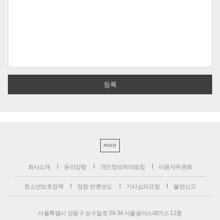
PC버전
회사소개
윤리강령
개인정보처리방침
이용자위원회
청소년보호정책
정정·반론보도
기사심의규정
불편신고
서울특별시 성동구 성수일로 39-34 서울숲더스페이스 12층