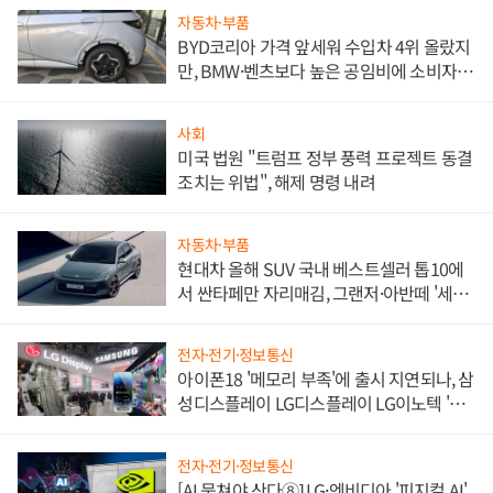
자동차·부품
BYD코리아 가격 앞세워 수입차 4위 올랐지
만, BMW·벤츠보다 높은 공임비에 소비자
불만 폭발
사회
미국 법원 "트럼프 정부 풍력 프로젝트 동결
조치는 위법", 해제 명령 내려
자동차·부품
현대차 올해 SUV 국내 베스트셀러 톱10에
서 싼타페만 자리매김, 그랜저·아반떼 '세단
쌍끌이'로 내수 방어
전자·전기·정보통신
아이폰18 '메모리 부족'에 출시 지연되나, 삼
성디스플레이 LG디스플레이 LG이노텍 '탈
애플' 수익 다각화 속도
전자·전기·정보통신
[AI 뭉쳐야 산다⑧] LG·엔비디아 '피지컬 AI'