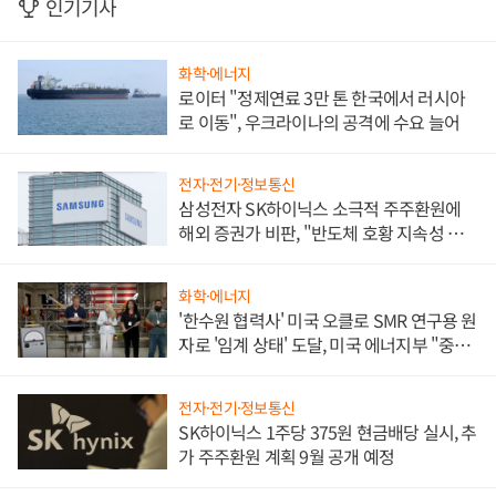
인기기사
화학·에너지
로이터 "정제연료 3만 톤 한국에서 러시아
로 이동", 우크라이나의 공격에 수요 늘어
전자·전기·정보통신
삼성전자 SK하이닉스 소극적 주주환원에
해외 증권가 비판, "반도체 호황 지속성 의
문"
화학·에너지
'한수원 협력사' 미국 오클로 SMR 연구용 원
자로 '임계 상태' 도달, 미국 에너지부 "중요
한 이정표"
전자·전기·정보통신
SK하이닉스 1주당 375원 현금배당 실시, 추
가 주주환원 계획 9월 공개 예정