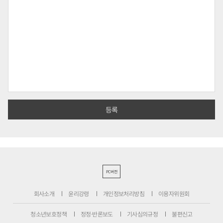
PC버전
회사소개
윤리강령
개인정보처리방침
이용자위원회
청소년보호정책
정정·반론보도
기사심의규정
불편신고