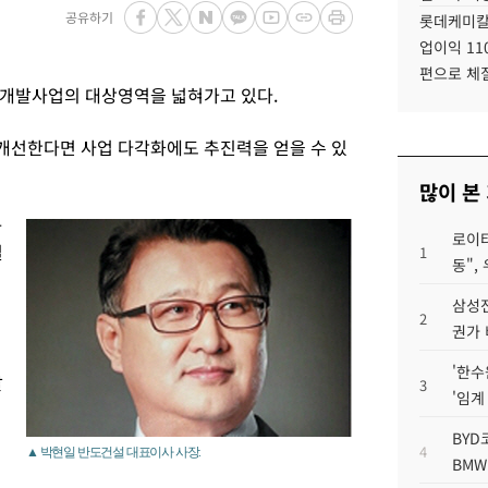
공유하기
롯데케미칼
업이익 11
편으로 체
 개발사업의 대상영역을 넓혀가고 있다.
개선한다면 사업 다각화에도 추진력을 얻을 수 있
많이 본
사
로이터
일
1
동",
삼성전
2
권가 
'한수
발
3
'임계
BYD
4
▲ 박현일 반도건설 대표이사 사장.
BMW