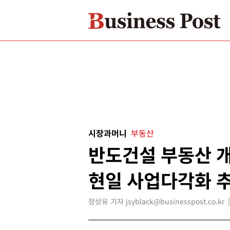
시장과머니
부동산
반도건설 부동산 개
현일 사업다각화 
장상유 기자 jsyblack@businesspost.co.kr