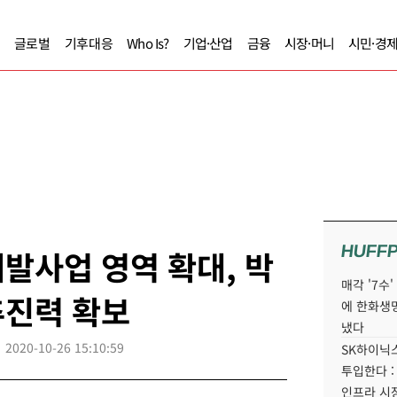
글로벌
기후대응
Who Is?
기업·산업
금융
시장·머니
시민·경
HUFF
발사업 영역 확대, 박
매각 '7수
추진력 확보
에 한화생
냈다
2020-10-26 15:10:59
SK하이닉스
투입한다 :
인프라 시