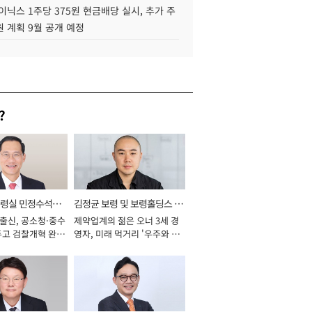
이닉스 1주당 375원 현금배당 실시, 추가 주
 계획 9월 공개 예정
?
통령실 민정수석비
김정균 보령 및 보령홀딩스 대
 출신, 공소청·중수
제약업계의 젊은 오너 3세 경
표이사 사장
두고 검찰개혁 완수
영자, 미래 먹거리 '우주와 헬
년]
스케어' 공들여 [2026년]