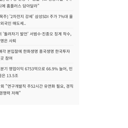
니에 홈플러스 담아달라"
목주] '2차전지 강세' 삼성SDI 주가 7%대 올
 외국인 매도세..
 '돌려차기 발언' 서범수·진종오 징계 착수,
2명은 사퇴
 매각 본입찰에 한화생명 흥국생명 한국투자
3곳 참여
분기 영업이익 6753억으로 66.9% 늘어, 민
은 13.5조
회 "연구개발직 주52시간 유연화 필요, 경직
경쟁력 저해"