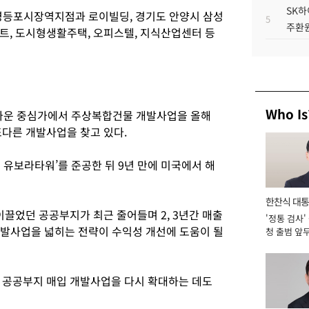
SK하
영등포시장역지점과 로이빌딩, 경기도 안양시 삼성
5
주환원
트, 도시형생활주택, 오피스텔, 지식산업센터 등
.
Who Is
인타운 중심가에서 주상복합건물 개발사업을 올해
또다른 개발사업을 찾고 있다.
 유보라타워’를 준공한 뒤 9년 만에 미국에서 해
한찬식 대
끌었던 공공부지가 최근 줄어들며 2, 3년간 매출
'정통 검사'
서관
개발사업을 넓히는 전략이 수익성 개선에 도움이 될
청 출범 앞
맡아 [2026
 공공부지 매입 개발사업을 다시 확대하는 데도