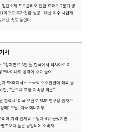
 첨단소재 포트폴리오 전환 효과로 2분기 영
01억으로 흑자전환 성공 : 대산·여수 사업재
질개선 속도 높인다
 기사
 "정제연료 3만 톤 한국에서 러시아로 이
 우크라이나의 공격에 수요 늘어
자 SK하이닉스 소극적 주주환원에 해외 증
비판, "반도체 호황 지속성 의문"
원 협력사' 미국 오클로 SMR 연구용 원자로
 상태' 도달, 미국 에너지부..
코리아 가격 앞세워 수입차 4위 올랐지만,
·벤츠보다 높은 공임비에 소비자 ..