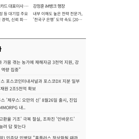
카드 대표이사 사
강정훈 iM뱅크 행장
성 등 대기업 주요
내부 이해도 높은 전략 전문가,
 경력, 신뢰 회복
'전국구 은행' 도약 속도 [2026
[2026년]
년]
사
 가뭄 겪는 농가에 재해자금 3천억 지원, 강
 역량 집중"
스 포스코인터내셔널과 포스코DX 지분 일부
 재원 2조5천억 확보
투스 '제우스: 오만의 신' 8월26일 출시, 진입
MMORPG 내..
고환율 기조' 극복 절실, 조좌진 '인바운드'
늘려 답 찾는다
정말] 민주당 민병덕 "홈플러스 정상화될 때까