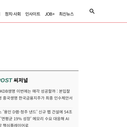
제
정치·사회
인사이트
JOB+
최신뉴스
씨저널
POST
' KDB생명 이번에는 매각 성공할까 : 본입찰
명 흥국생명 한국금융지주가 최종 인수제안서
 '용인 D램-청주 낸드' 신규 팹 건설에 54조
 '연평균 19% 성장' 메모리 수요 대응해 AI
장 핵심플레이어로