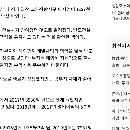
정상호 롯데
부터 경기 일산 고양장항지구에 사업비 1조7천
LG·현대·삼
장
 낙찰 받았다.
카드사 30년
에 '초집중' 
중견건설사가 참여했던 것으로 알려졌다. 반도건설
쟁력을 유지하고 있다는 점을 확인한 셈이다.
최신기
민간부지와 해외까지 개발사업의 영역을 넓혀 반도
을 것으로 보인다. 부지를 매입해 자체적으로 펼치
농협 폭염과
 들지만 수익성은 우수하기 때문이다.
호동 "모든
포스코홀딩
업으로 빠르게 성장했지만 공공부지 자체가 줄어
매각, 투자
[현장] 컴
에서 2017년 3530억 원으로 크게 늘었지만
장벽 낮춘 
 있다. 2019년에는 2017년 영업이익의 3분의
하나투어 '
사업 비중 
 2018년에 1조5662억 원, 2019년에는 7951억
[7일 오!