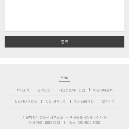
PC버전
회사소개
윤리강령
개인정보처리방침
이용자위원회
청소년보호정책
정정·반론보도
기사심의규정
불편신고
서울특별시 성동구 성수일로 39-34 서울숲더스페이스 12층
대표전화 : 1800-6522
팩스 : 070-4015-8658