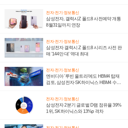
설 재추진하나
전자·전기·정보통신
삼성전자, 갤럭시Z 폴드8 사전예약 개통
8월31일까지 연장
전자·전기·정보통신
삼성전자 갤럭시 Z 폴드8 시리즈 사전 판
매 '144만 대' 역대 최대
전자·전기·정보통신
엔비디아 '루빈 울트라'에도 HBM4 탑재
검토, 삼성전자·SK하이닉스 HBM4 수율
에 주도권 갈린다
전자·전기·정보통신
삼성전자 2분기 글로벌 D램 점유율 39%
1위, SK하이닉스와 13%p 격차
전자·전기·정보통신