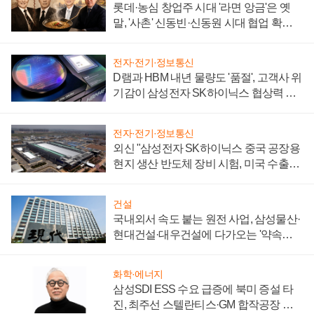
롯데·농심 창업주 시대 '라면 앙금'은 옛
말, '사촌' 신동빈·신동원 시대 협업 확대
일로
전자·전기·정보통신
D램과 HBM 내년 물량도 '품절', 고객사 위
기감이 삼성전자 SK하이닉스 협상력 더
키워
전자·전기·정보통신
외신 "삼성전자 SK하이닉스 중국 공장용
현지 생산 반도체 장비 시험, 미국 수출통
제 대비"
건설
국내외서 속도 붙는 원전 사업, 삼성물산·
현대건설·대우건설에 다가오는 '약속의
시간'
화학·에너지
삼성SDI ESS 수요 급증에 북미 증설 타
진, 최주선 스텔란티스·GM 합작공장 건