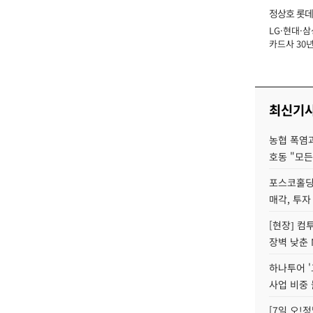
정상호 롯데
LG·현대·삼
장
카드사 30년
에 '초집중' 
최신기
농협 폭염과
호동 "모든
포스코홀딩
매각, 투자
[현장] 컴
장벽 낮춘 
하나투어 '
사업 비중 
[7일 오!