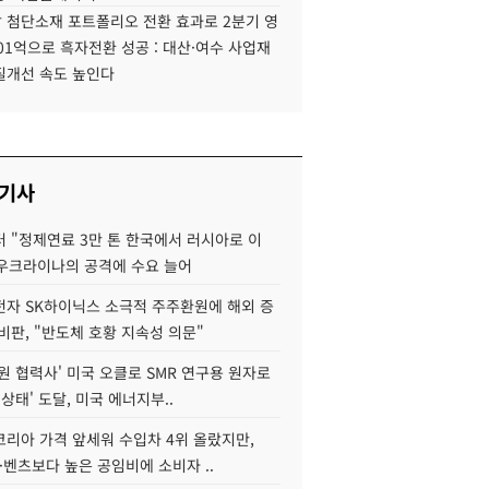
 첨단소재 포트폴리오 전환 효과로 2분기 영
01억으로 흑자전환 성공 : 대산·여수 사업재
질개선 속도 높인다
 기사
 "정제연료 3만 톤 한국에서 러시아로 이
 우크라이나의 공격에 수요 늘어
자 SK하이닉스 소극적 주주환원에 해외 증
비판, "반도체 호황 지속성 의문"
원 협력사' 미국 오클로 SMR 연구용 원자로
 상태' 도달, 미국 에너지부..
코리아 가격 앞세워 수입차 4위 올랐지만,
·벤츠보다 높은 공임비에 소비자 ..