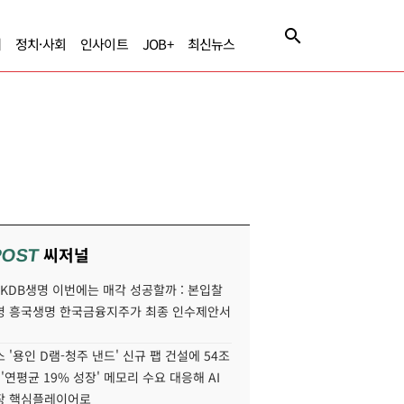
제
정치·사회
인사이트
JOB+
최신뉴스
씨저널
POST
' KDB생명 이번에는 매각 성공할까 : 본입찰
명 흥국생명 한국금융지주가 최종 인수제안서
 '용인 D램-청주 낸드' 신규 팹 건설에 54조
 '연평균 19% 성장' 메모리 수요 대응해 AI
장 핵심플레이어로