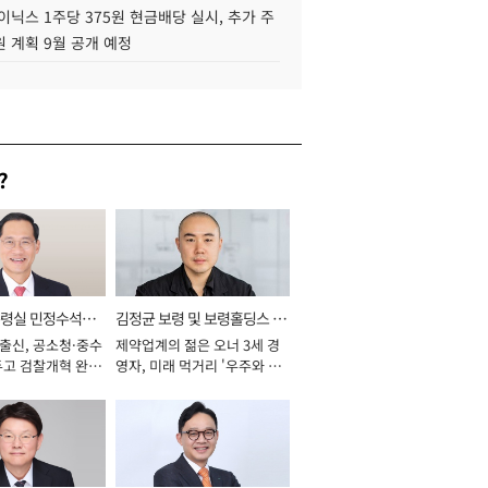
이닉스 1주당 375원 현금배당 실시, 추가 주
 계획 9월 공개 예정
?
통령실 민정수석비
김정균 보령 및 보령홀딩스 대
 출신, 공소청·중수
제약업계의 젊은 오너 3세 경
표이사 사장
두고 검찰개혁 완수
영자, 미래 먹거리 '우주와 헬
년]
스케어' 공들여 [2026년]