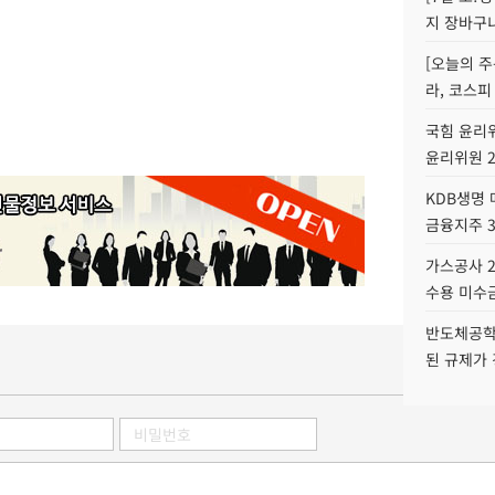
지 장바구
[오늘의 주
라, 코스피
국힘 윤리위
윤리위원 
KDB생명
금융지주 
가스공사 2
수용 미수금
반도체공학
된 규제가 