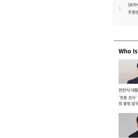
SK하
5
주환원
Who Is
한찬식 대
'정통 검사'
서관
청 출범 앞
맡아 [2026