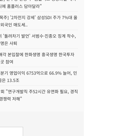
니에 홈플러스 담아달라"
목주] '2차전지 강세' 삼성SDI 주가 7%대 올
 외국인 매도세..
 '돌려차기 발언' 서범수·진종오 징계 착수,
2명은 사퇴
 매각 본입찰에 한화생명 흥국생명 한국투자
3곳 참여
분기 영업이익 6753억으로 66.9% 늘어, 민
은 13.5조
회 "연구개발직 주52시간 유연화 필요, 경직
경쟁력 저해"