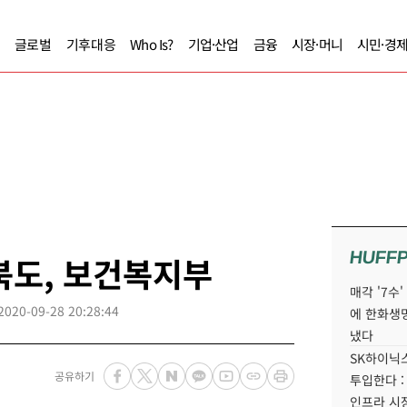
글로벌
기후대응
Who Is?
기업·산업
금융
시장·머니
시민·경
HUFF
청북도, 보건복지부
매각 '7수
2020-09-28 20:28:44
에 한화생
냈다
SK하이닉스
공유하기
투입한다 :
인프라 시