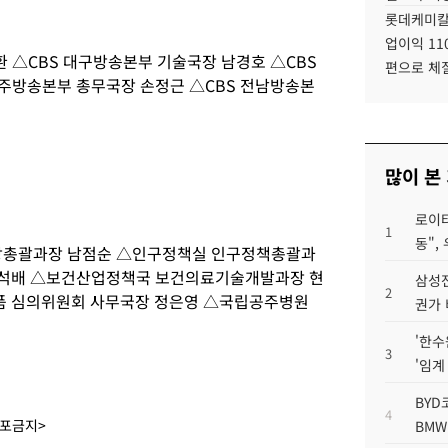
롯데케미칼
업이익 11
 △CBS 대구방송본부 기술국장 남경호 △CBS
편으로 체
청주방송본부 총무국장 손정근 △CBS 전남방송본
많이 본
로이터
1
동",
총괄과장 남점순 △인구정책실 인구정책총괄과
방석배 △보건산업정책국 보건의료기술개발과장 현
삼성전
2
품 심의위원회 사무국장 정은영 △국립공주병원
권가 
'한수
3
'임계
BYD
4
배포금지>
BMW