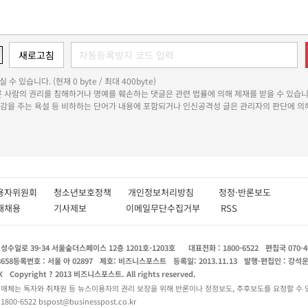
 수 있습니다. (현재 0 byte / 최대 400byte)
다른 사람의 권리를 침해하거나 명예를 훼손하는 댓글은 관련 법률에 의해 제재를 받을 수 있습니
쾌감을 주는 욕설 등 비하하는 단어가 내용에 포함되거나 인신공격성 글은 관리자의 판단에 의해
용자위원회
청소년보호정책
개인정보처리방침
정정·반론보도
인재채용
기사제보
이메일무단수집거부
RSS
수일로 39-34 서울숲더스페이스 12층 1201호-1203호
대표전화 : 1800-6522
편집국 070-4
8658
등록번호 : 서울 아 02897
제호: 비즈니스포스트
등록일: 2013.11.13
발행·편집인 : 강석
X
Copyright ? 2013 비즈니스포스트. All rights reserved.
 매체는 독자와 취재원 등 뉴스이용자의 권리 보장을 위해 반론이나 정정보도, 추후보도를 요청할 수 
0-6522 bspost@businesspost.co.kr