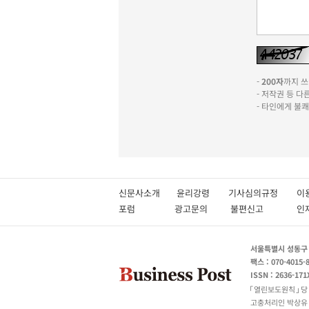
-
200자
까지 쓰실
- 저작권 등 
- 타인에게 불
신문사소개
윤리강령
기사심의규정
이
포럼
광고문의
불편신고
서울특별시 성동구 성
팩스 : 070-4015-
ISSN : 2636-171
열린보도원칙
당
고충처리인 박상유 180