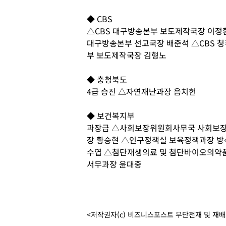
◆ CBS
△CBS 대구방송본부 보도제작국장 이정환
대구방송본부 선교국장 배준석 △CBS 
부 보도제작국장 김형노
◆ 충청북도
4급 승진 △자연재난과장 음치헌
◆ 보건복지부
과장급 △사회보장위원회사무국 사회보장
장 황승현 △인구정책실 보육정책과장 
수엽 △첨단재생의료 및 첨단바이오의약
서무과장 윤대중
<저작권자(c) 비즈니스포스트 무단전재 및 재