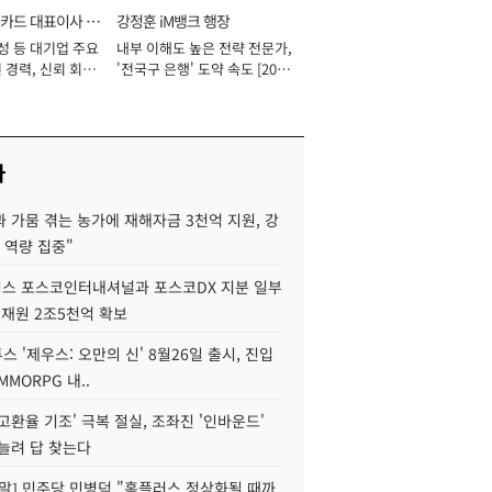
카드 대표이사 사
강정훈 iM뱅크 행장
성 등 대기업 주요
내부 이해도 높은 전략 전문가,
 경력, 신뢰 회복
'전국구 은행' 도약 속도 [2026
[2026년]
년]
사
 가뭄 겪는 농가에 재해자금 3천억 지원, 강
 역량 집중"
스 포스코인터내셔널과 포스코DX 지분 일부
 재원 2조5천억 확보
투스 '제우스: 오만의 신' 8월26일 출시, 진입
MMORPG 내..
고환율 기조' 극복 절실, 조좌진 '인바운드'
늘려 답 찾는다
정말] 민주당 민병덕 "홈플러스 정상화될 때까