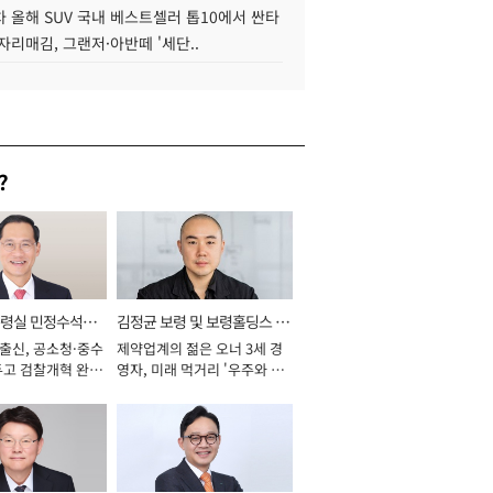
 올해 SUV 국내 베스트셀러 톱10에서 싼타
자리매김, 그랜저·아반떼 '세단..
?
통령실 민정수석비
김정균 보령 및 보령홀딩스 대
 출신, 공소청·중수
제약업계의 젊은 오너 3세 경
표이사 사장
두고 검찰개혁 완수
영자, 미래 먹거리 '우주와 헬
년]
스케어' 공들여 [2026년]