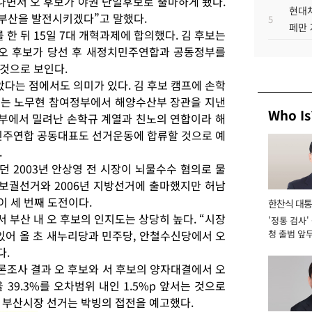
나면서 오 후보가 야권 단일후보로 출마하게 됐다.
현대차
 부산을 발전시키겠다”고 말했다.
5
페만 
 한 뒤 15일 7대 개혁과제에 합의했다. 김 후보는
 오 후보가 당선 후 새정치민주연합과 공동정부를
것으로 보인다.
았다는 점에서도 의미가 있다. 김 후보 캠프에 손학
후보는 노무현 참여정부에서 해양수산부 장관을 지낸
Who Is
부에서 밀려난 손학규 계열과 친노의 연합이라 해
민주연합 공동대표도 선거운동에 합류할 것으로 예
.
 2003년 안상영 전 시장이 뇌물수수 혐의로 물
 보궐선거와 2006년 지방선거에 출마했지만 허남
이 세 번째 도전이다.
한찬식 대
부산 내 오 후보의 인지도는 상당히 높다. “시장
'정통 검사'
서관
 있어 올 초 새누리당과 민주당, 안철수신당에서 오
청 출범 앞
맡아 [2026
다.
여론조사 결과 오 후보와 서 후보의 양자대결에서 오
 39.3%를 오차범위 내인 1.5%p 앞서는 것으로
 부산시장 선거는 박빙의 접전을 예고했다.