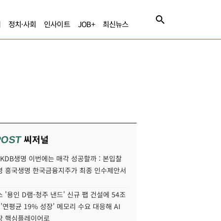
제
정치·사회
인사이트
JOB+
최신뉴스
씨저널
POST
' KDB생명 이번에는 매각 성공할까 : 본입찰
명 흥국생명 한국금융지주가 최종 인수제안서
 '용인 D램-청주 낸드' 신규 팹 건설에 54조
 '연평균 19% 성장' 메모리 수요 대응해 AI
장 핵심플레이어로