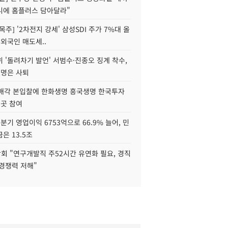
니에 홈플러스 담아달라"
목주] '2차전지 강세' 삼성SDI 주가 7%대 올
 외국인 매도세..
 '돌려차기 발언' 서범수·진종오 징계 착수,
2명은 사퇴
 매각 본입찰에 한화생명 흥국생명 한국투자
3곳 참여
분기 영업이익 6753억으로 66.9% 늘어, 민
은 13.5조
회 "연구개발직 주52시간 유연화 필요, 경직
경쟁력 저해"