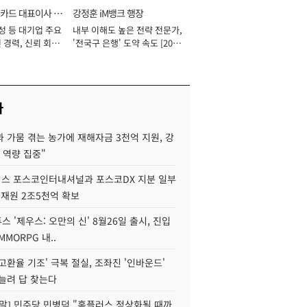
카드 대표이사 사
강정훈 iM뱅크 행장
성 등 대기업 주요
내부 이해도 높은 전략 전문가,
 경력, 신뢰 회복
'전국구 은행' 도약 속도 [2026
[2026년]
년]
사
 가뭄 겪는 농가에 재해자금 3천억 지원, 강
 역량 집중"
스 포스코인터내셔널과 포스코DX 지분 일부
 재원 2조5천억 확보
투스 '제우스: 오만의 신' 8월26일 출시, 진입
MMORPG 내..
고환율 기조' 극복 절실, 조좌진 '인바운드'
늘려 답 찾는다
정말] 민주당 민병덕 "홈플러스 정상화될 때까