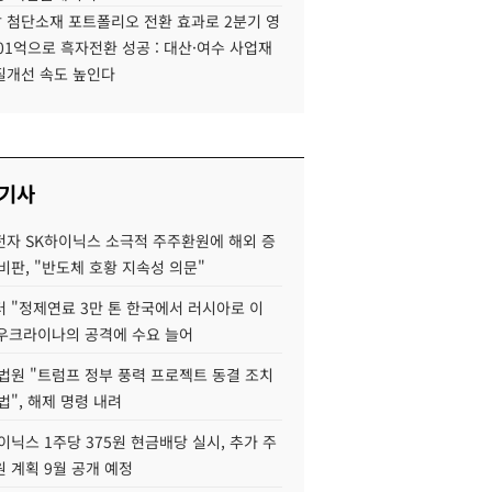
 첨단소재 포트폴리오 전환 효과로 2분기 영
01억으로 흑자전환 성공 : 대산·여수 사업재
질개선 속도 높인다
 기사
자 SK하이닉스 소극적 주주환원에 해외 증
비판, "반도체 호황 지속성 의문"
 "정제연료 3만 톤 한국에서 러시아로 이
 우크라이나의 공격에 수요 늘어
법원 "트럼프 정부 풍력 프로젝트 동결 조치
법", 해제 명령 내려
이닉스 1주당 375원 현금배당 실시, 추가 주
 계획 9월 공개 예정