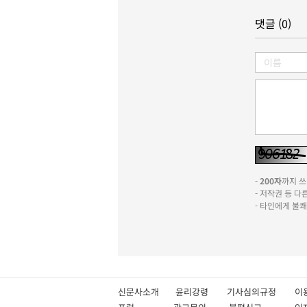
댓글 (0)
-
200자
까지 쓰실
- 저작권 등 
- 타인에게 불
신문사소개
윤리강령
기사심의규정
이