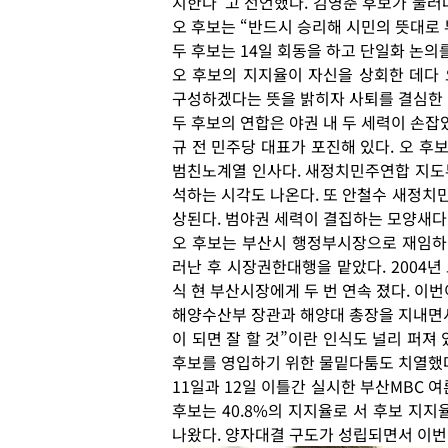
지한다”고 선언했다. 김영춘 후보가 물러
오 후보는 “반드시 승리해 시민의 뜻대로
두 후보는 14일 회동을 하고 단일화 논의를
오 후보의 지지율이 자신을 상회한 데다
구성하겠다는 뜻을 밝히자 사퇴를 결심한 
두 후보의 연합은 야권 내 두 세력이 손잡
규 전 민주당 대표가 포진해 있다. 오 
범친노계열 인사다. 새정치민주연합 지도
석하는 시각도 나온다. 또 안철수 새정치
상된다. 범야권 세력이 결집하는 모양새다
오 후보는 부산시 행정부시장으로 재임하던
러난 후 시장권한대행을 맡았다. 2004년
식 현 부산시장에게 두 번 연속 졌다. 이번
해양수산부 장관과 해양대 총장을 지내면서 
이 되면 잘 할 것”이란 인식도 널리 퍼져
후보를 영입하기 위한 물밑다툼도 치열했
11일과 12일 이틀간 실시한 부산MBC 
후보는 40.8%의 지지율로 서 후보 지지율
나왔다. 양자대결 구도가 성립되면서 이번