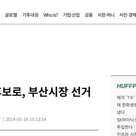
글로벌
기후대응
Who Is?
기업·산업
금융
시장·머니
시민·경
HUFF
보로, 부산시장 선거
매각 '7수
에 한화생
냈다
r
2014-05-16 15:12:54
SK하이닉스
투입한다 :
인프라 시