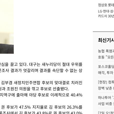
정상호 롯데
LG·현대·삼
장
카드사 30년
에 '초집중' 
최신기
농협 폭염과
호동 "모든
심을 끌고 있다. 대구는 새누리당이 절대 우위를
포스코홀딩
론조사 결과가 엇갈리며 결과를 속단할 수 없는 상
매각, 투자
 김부겸 새정치민주연합 후보의 맞대결로 치러진
[현장] 컴
원과 조원진 의원을 꺾고 후보로 선출됐다.
장벽 낮춘 
 지역구에 출마해 야당 후보로 이례적으로 40.4%
하나투어 '
사업 비중 
권 후보가 47.5% 지지율로 김 후보의 26.3%를
조사에서 김 후보가 43.8%로 권 후보의 43.0%
[7일 오!