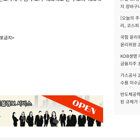
지 장바구
[오늘의 주
라, 코스피
국힘 윤리위
배포금지>
윤리위원 
KDB생명
금융지주 
가스공사 2
수용 미수금
반도체공학
된 규제가 