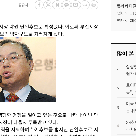
공유하기
롯데케미칼
업이익 11
편으로 체
시장 야권 단일후보로 확정됐다. 이로써 부산시장
보의 양자구도로 치러지게 됐다.
많이 본
삼성전
1
권가 
로이터
2
동",
미국 
3
는 위
팽팽한 경쟁을 벌이고 있는 것으로 나타나 이번 단
시장이 나올지 주목받고 있다.
SK하
4
직을 사퇴하며 “오 후보를 범시민 단일후보로 지
주환원