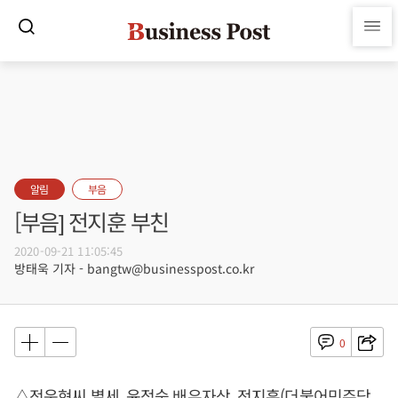
알림
부음
[부음] 전지훈 부친
2020-09-21 11:05:45
방태욱 기자 - bangtw@businesspost.co.kr
0
△전운현씨 별세, 윤정숙 배우자상, 전지훈(더불어민주당