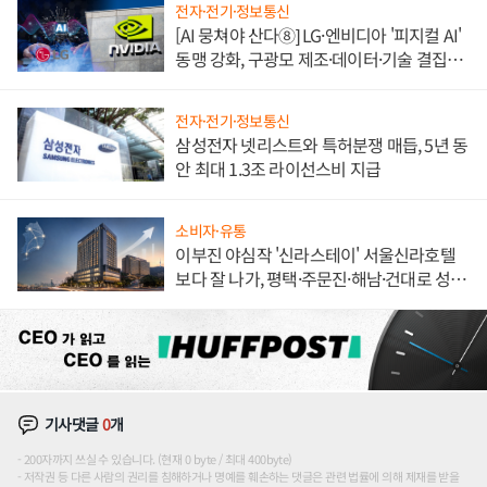
전자·전기·정보통신
[AI 뭉쳐야 산다⑧] LG·엔비디아 '피지컬 AI'
동맹 강화, 구광모 제조·데이터·기술 결집
해 종합 로보틱스 기업으로
전자·전기·정보통신
삼성전자 넷리스트와 특허분쟁 매듭, 5년 동
안 최대 1.3조 라이선스비 지급
소비자·유통
이부진 야심작 '신라스테이' 서울신라호텔
보다 잘 나가, 평택·주문진·해남·건대로 성
장판 더 넓힌다
기사댓글
0
개
200자까지 쓰실 수 있습니다. (현재 0 byte / 최대 400byte)
저작권 등 다른 사람의 권리를 침해하거나 명예를 훼손하는 댓글은 관련 법률에 의해 제재를 받을