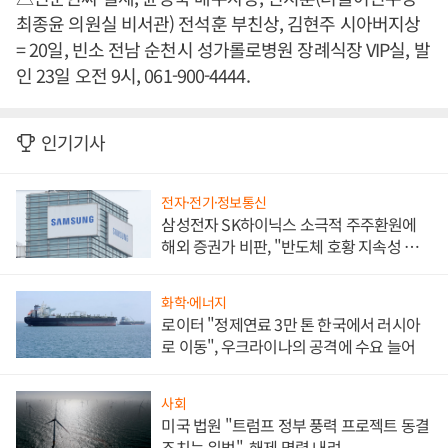
최종윤 의원실 비서관) 전석훈 부친상, 김현주 시아버지상
= 20일, 빈소 전남 순천시 성가롤로병원 장례식장 VIP실, 발
인 23일 오전 9시, 061-900-4444.
인기기사
전자·전기·정보통신
삼성전자 SK하이닉스 소극적 주주환원에
해외 증권가 비판, "반도체 호황 지속성 의
문"
화학·에너지
로이터 "정제연료 3만 톤 한국에서 러시아
로 이동", 우크라이나의 공격에 수요 늘어
사회
미국 법원 "트럼프 정부 풍력 프로젝트 동결
조치는 위법", 해제 명령 내려