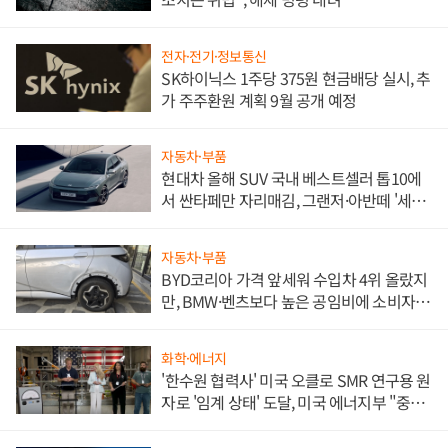
전자·전기·정보통신
SK하이닉스 1주당 375원 현금배당 실시, 추
가 주주환원 계획 9월 공개 예정
자동차·부품
현대차 올해 SUV 국내 베스트셀러 톱10에
서 싼타페만 자리매김, 그랜저·아반떼 '세단
쌍끌이'로 내수 방어
자동차·부품
BYD코리아 가격 앞세워 수입차 4위 올랐지
만, BMW·벤츠보다 높은 공임비에 소비자
불만 폭발
화학·에너지
'한수원 협력사' 미국 오클로 SMR 연구용 원
자로 '임계 상태' 도달, 미국 에너지부 "중요
한 이정표"