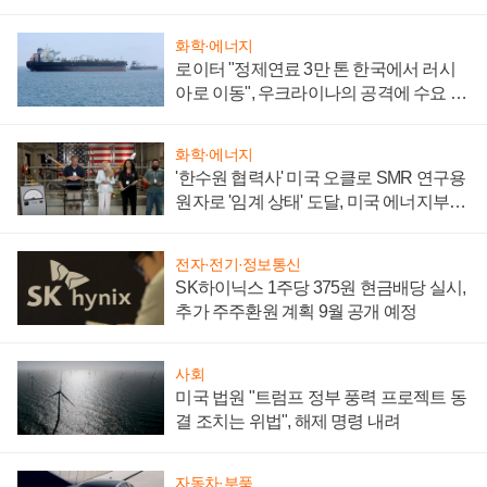
화학·에너지
로이터 "정제연료 3만 톤 한국에서 러시
아로 이동", 우크라이나의 공격에 수요 늘
어
화학·에너지
'한수원 협력사' 미국 오클로 SMR 연구용
원자로 '임계 상태' 도달, 미국 에너지부
"중요한 이정표"
전자·전기·정보통신
SK하이닉스 1주당 375원 현금배당 실시,
추가 주주환원 계획 9월 공개 예정
사회
미국 법원 "트럼프 정부 풍력 프로젝트 동
결 조치는 위법", 해제 명령 내려
자동차·부품