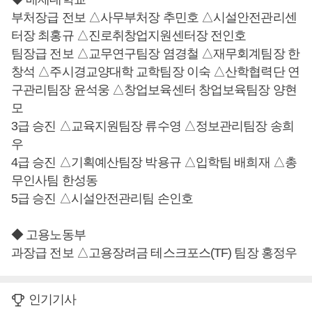
부처장급 전보 △사무부처장 추민호 △시설안전관리센
터장 최홍규 △진로취창업지원센터장 전인호
팀장급 전보 △교무연구팀장 염경철 △재무회계팀장 한
창석 △주시경교양대학 교학팀장 이숙 △산학협력단 연
구관리팀장 윤석웅 △창업보육센터 창업보육팀장 양현
모
3급 승진 △교육지원팀장 류수영 △정보관리팀장 송희
우
4급 승진 △기획예산팀장 박용규 △입학팀 배희재 △총
무인사팀 한성동
5급 승진 △시설안전관리팀 손인호
◆ 고용노동부
과장급 전보 △고용장려금 테스크포스(TF) 팀장 홍정우
인기기사