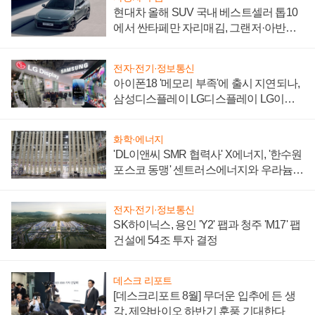
현대차 올해 SUV 국내 베스트셀러 톱10
에서 싼타페만 자리매김, 그랜저·아반떼
'세단 쌍끌이'로 내수 방어
전자·전기·정보통신
아이폰18 '메모리 부족'에 출시 지연되나,
삼성디스플레이 LG디스플레이 LG이노
텍 '탈애플' 수익 다각화 속도
화학·에너지
'DL이앤씨 SMR 협력사' X에너지, '한수원
포스코 동맹' 센트러스에너지와 우라늄
계약 체결
전자·전기·정보통신
SK하이닉스, 용인 'Y2' 팹과 청주 'M17' 팹
건설에 54조 투자 결정
데스크 리포트
[데스크리포트 8월] 무더운 입추에 든 생
각, 제약바이오 하반기 훈풍 기대한다