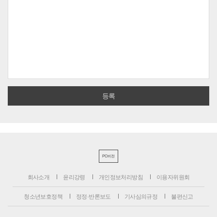
PC버전
회사소개
윤리강령
개인정보처리방침
이용자위원회
청소년보호정책
정정·반론보도
기사심의규정
불편신고