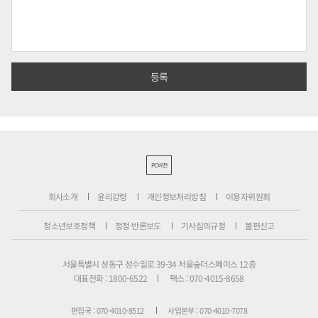
PC버전
회사소개
윤리강령
개인정보처리방침
이용자위원회
청소년보호정책
정정·반론보도
기사심의규정
불편신고
서울특별시 성동구 성수일로 39-34 서울숲더스페이스 12층
대표전화 : 1800-6522
팩스 : 070-4015-8658
편집국 : 070-4010-8512
사업본부 : 070-4010-7078