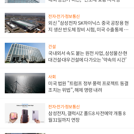
문"
전자·전기·정보통신
외신 "삼성전자 SK하이닉스 중국 공장용 현
지 생산 반도체 장비 시험, 미국 수출통제 대
비"
건설
국내외서 속도 붙는 원전 사업, 삼성물산·현
대건설·대우건설에 다가오는 '약속의 시간'
사회
미국 법원 "트럼프 정부 풍력 프로젝트 동결
조치는 위법", 해제 명령 내려
전자·전기·정보통신
삼성전자, 갤럭시Z 폴드8 사전예약 개통 8
월31일까지 연장