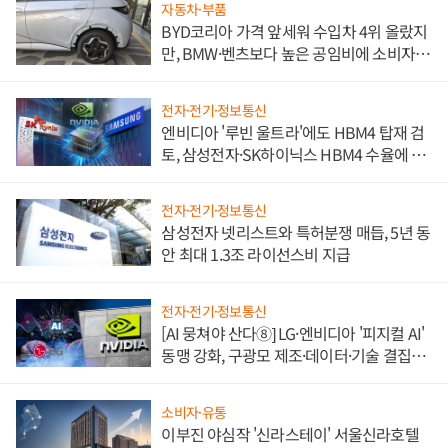
자동차·부품
BYD코리아 가격 앞세워 수입차 4위 올랐지
만, BMW·벤츠보다 높은 공임비에 소비자
불만 폭발
전자·전기·정보통신
엔비디아 '루빈 울트라'에도 HBM4 탑재 검
토, 삼성전자·SK하이닉스 HBM4 수율에 주
도권 갈린다
전자·전기·정보통신
삼성전자 넷리스트와 특허분쟁 매듭, 5년 동
안 최대 1.3조 라이선스비 지급
전자·전기·정보통신
[AI 뭉쳐야 산다⑧] LG·엔비디아 '피지컬 AI'
동맹 강화, 구광모 제조·데이터·기술 결집
해 종합 로보틱스 기업으로
소비자·유통
이부진 야심작 '신라스테이' 서울신라호텔