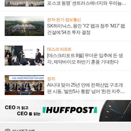
포스코 동맹' 센트러스에너지와 우라늄
계약 체결
전자·전기·정보통신
SK하이닉스, 용인 'Y2' 팹과 청주 'M17' 팹
건설에 54조 투자 결정
데스크 리포트
[데스크리포트 8월] 무더운 입추에 든 생
각, 제약바이오 하반기 훈풍 기대한다
정치
AI시대 맞아 25년 만에 전력산업 구조개
편 시동, '발전5사 통합' 넘어 '한전 지주사'
재편론도