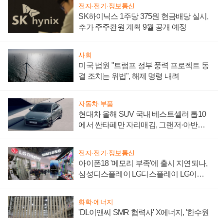
전자·전기·정보통신
SK하이닉스 1주당 375원 현금배당 실시,
추가 주주환원 계획 9월 공개 예정
사회
미국 법원 "트럼프 정부 풍력 프로젝트 동
결 조치는 위법", 해제 명령 내려
자동차·부품
현대차 올해 SUV 국내 베스트셀러 톱10
에서 싼타페만 자리매김, 그랜저·아반떼
'세단 쌍끌이'로 내수 방어
전자·전기·정보통신
아이폰18 '메모리 부족'에 출시 지연되나,
삼성디스플레이 LG디스플레이 LG이노
텍 '탈애플' 수익 다각화 속도
화학·에너지
'DL이앤씨 SMR 협력사' X에너지, '한수원