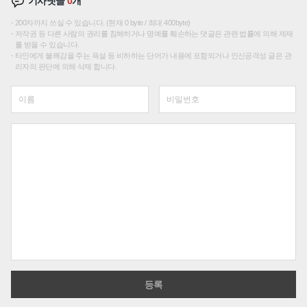
기사댓글
0
개
200자까지 쓰실 수 있습니다. (현재 0 byte / 최대 400byte)
저작권 등 다른 사람의 권리를 침해하거나 명예를 훼손하는 댓글은 관련 법률에 의해 제재
를 받을 수 있습니다.
타인에게 불쾌감을 주는 욕설 등 비하하는 단어가 내용에 포함되거나 인신공격성 글은 관
리자의 판단에 의해 삭제 합니다.