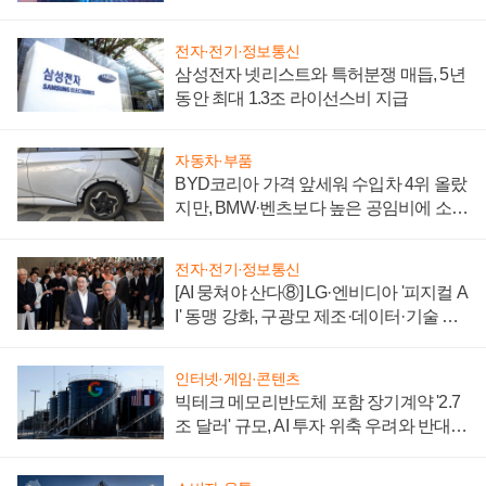
에 주도권 갈린다
전자·전기·정보통신
삼성전자 넷리스트와 특허분쟁 매듭, 5년
동안 최대 1.3조 라이선스비 지급
자동차·부품
BYD코리아 가격 앞세워 수입차 4위 올랐
지만, BMW·벤츠보다 높은 공임비에 소비
자 불만 폭발
전자·전기·정보통신
[AI 뭉쳐야 산다⑧] LG·엔비디아 '피지컬 A
I' 동맹 강화, 구광모 제조·데이터·기술 결
집해 종합 로보틱스 기업으로
인터넷·게임·콘텐츠
빅테크 메모리반도체 포함 장기계약 '2.7
조 달러' 규모, AI 투자 위축 우려와 반대
신호