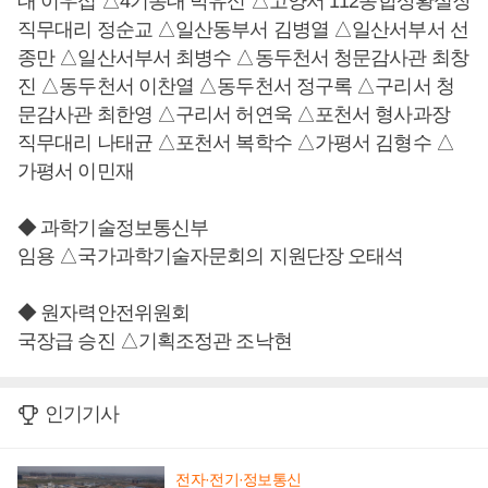
대 이우섭 △4기동대 박유신 △고양서 112종합상황실장
직무대리 정순교 △일산동부서 김병열 △일산서부서 선
종만 △일산서부서 최병수 △동두천서 청문감사관 최창
진 △동두천서 이찬열 △동두천서 정구록 △구리서 청
문감사관 최한영 △구리서 허연욱 △포천서 형사과장
직무대리 나태균 △포천서 복학수 △가평서 김형수 △
가평서 이민재
◆ 과학기술정보통신부
임용 △국가과학기술자문회의 지원단장 오태석
◆ 원자력안전위원회
국장급 승진 △기획조정관 조낙현
인기기사
전자·전기·정보통신