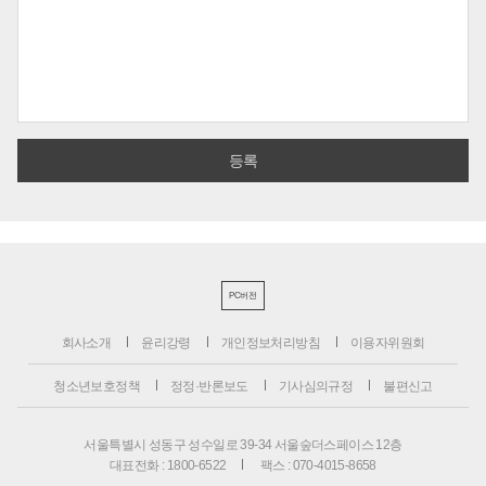
PC버전
회사소개
윤리강령
개인정보처리방침
이용자위원회
청소년보호정책
정정·반론보도
기사심의규정
불편신고
서울특별시 성동구 성수일로 39-34 서울숲더스페이스 12층
대표전화 : 1800-6522
팩스 : 070-4015-8658