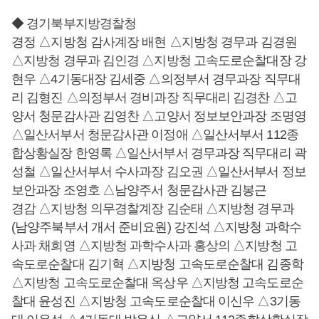
◆ 경기북부지방경찰청
경정 △지방청 감사계장 배현 △지방청 경무과 김경원
△지방청 경무과 김인경 △지방청 고속도로순찰대장 강
현우 △4기동대장 김세중 △의정부서 경무과장 직무대
리 김형진 △의정부서 경비과장 직무대리 김경찬 △고
양서 청문감사관 김영찬 △고양서 정보보안과장 조명영
△일산서부서 청문감사관 이정애 △일산서부서 112종
합상황실장 한영록 △일산서부서 경무과장 직무대리 곽
성철 △일산서부서 수사과장 김오권 △일산서부서 정보
보안과장 조영호 △남양주서 청문감사관 김봉근
경감 △지방청 의무경찰계장 김순태 △지방청 경무과
(남양주북부서 개서 준비요원) 강진석 △지방청 과학수
사과 채희영 △지방청 과학수사과 홍상의 △지방청 고
속도로순찰대 김기혁 △지방청 고속도로순찰대 김종학
△지방청 고속도로순찰대 옥상우 △지방청 고속도로순
찰대 윤성진 △지방청 고속도로순찰대 이신우 △3기동