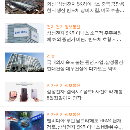
외신 "삼성전자 SK하이닉스 중국 공장용
현지 생산 반도체 장비 시험, 미국 수출통
제 대비"
전자·전기·정보통신
삼성전자 SK하이닉스 소극적 주주환원
에 해외 증권가 비판, "반도체 호황 지속
성 의문"
건설
국내외서 속도 붙는 원전 사업, 삼성물산·
현대건설·대우건설에 다가오는 '약속의
시간'
전자·전기·정보통신
삼성전자, 갤럭시Z 폴드8 사전예약 개통
8월31일까지 연장
전자·전기·정보통신
엔비디아 '루빈 울트라'에도 HBM4 탑재
검토, 삼성전자·SK하이닉스 HBM4 수율