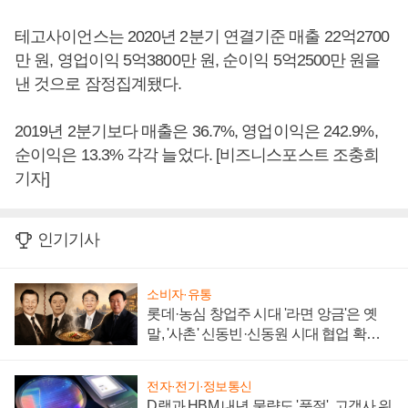
테고사이언스는 2020년 2분기 연결기준 매출 22억2700
만 원, 영업이익 5억3800만 원, 순이익 5억2500만 원을
낸 것으로 잠정집계됐다.
2019년 2분기보다 매출은 36.7%, 영업이익은 242.9%,
순이익은 13.3% 각각 늘었다. [비즈니스포스트 조충희
기자]
인기기사
소비자·유통
롯데·농심 창업주 시대 '라면 앙금'은 옛
말, '사촌' 신동빈·신동원 시대 협업 확대
일로
전자·전기·정보통신
D램과 HBM 내년 물량도 '품절', 고객사 위