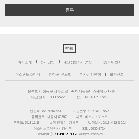
PC버전
회사소개
윤리강령
개인정보처리방침
이용자위원회
청소년보호정책
정정·반론보도
기사심의규정
불편신고
서울특별시 성동구 성수일로 39-34 서울숲더스페이스 12층
대표전화 : 1800-6522
팩스 : 070-4015-8658
편집국 : 070-4010-8512
사업본부 : 070-4010-7078
등록번호 : 서울 아 02897
제호 : 비즈니스포스트
등록일: 2013.11.13
발행·편집인 : 강석운
발행일자: 2013년 12월 2일
청소년보호책임자 : 강석운
ISSN : 2636-171X
Copyright ⓒ
B
USINESSPOST
. All rights reserved.