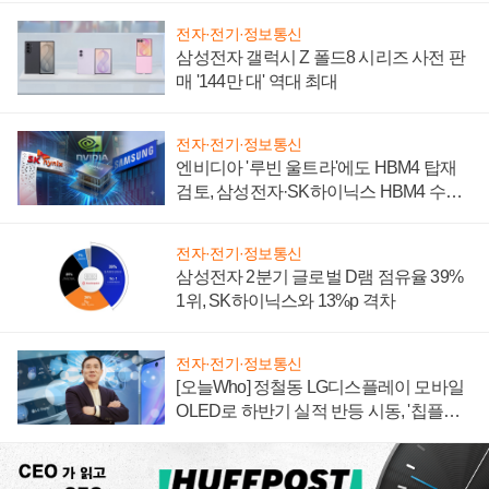
전자·전기·정보통신
삼성전자 갤럭시 Z 폴드8 시리즈 사전 판
매 '144만 대' 역대 최대
전자·전기·정보통신
엔비디아 '루빈 울트라'에도 HBM4 탑재
검토, 삼성전자·SK하이닉스 HBM4 수율
에 주도권 갈린다
전자·전기·정보통신
삼성전자 2분기 글로벌 D램 점유율 39%
1위, SK하이닉스와 13%p 격차
전자·전기·정보통신
[오늘Who] 정철동 LG디스플레이 모바일
OLED로 하반기 실적 반등 시동, '칩플레
이션'에 가격 인하 압박은 부담