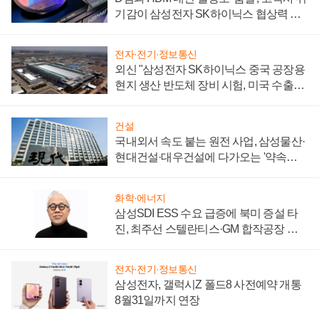
기감이 삼성전자 SK하이닉스 협상력 더
키워
전자·전기·정보통신
외신 "삼성전자 SK하이닉스 중국 공장용
현지 생산 반도체 장비 시험, 미국 수출통
제 대비"
건설
국내외서 속도 붙는 원전 사업, 삼성물산·
현대건설·대우건설에 다가오는 '약속의
시간'
화학·에너지
삼성SDI ESS 수요 급증에 북미 증설 타
진, 최주선 스텔란티스·GM 합작공장 건
설 재추진하나
전자·전기·정보통신
삼성전자, 갤럭시Z 폴드8 사전예약 개통
8월31일까지 연장