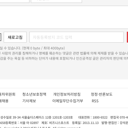
 수 있습니다. (현재 0 byte / 최대 400byte)
다른 사람의 권리를 침해하거나 명예를 훼손하는 댓글은 관련 법률에 의해 제재를 받을 수 있습니
쾌감을 주는 욕설 등 비하하는 단어가 내용에 포함되거나 인신공격성 글은 관리자의 판단에 의해
용자위원회
청소년보호정책
개인정보처리방침
정정·반론보도
인재채용
기사제보
이메일무단수집거부
RSS
수일로 39-34 서울숲더스페이스 12층 1201호-1203호
대표전화 : 1800-6522
편집국 070-4
8658
등록번호 : 서울 아 02897
제호: 비즈니스포스트
등록일: 2013.11.13
발행·편집인 : 강석
X
Copyright ? 2013 비즈니스포스트. All rights reserved.