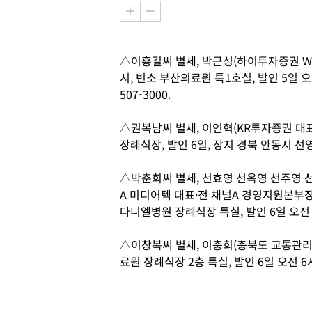
△이흥길씨 별세, 박근성(하이투자증권 WM
시, 빈소 부산의료원 특1호실, 발인 5일 오
507-3000.
△권복남씨 별세, 이인혁(KR투자증권 대표
장례식장, 발인 6일, 장지 경북 안동시 선영, 
△박춘희씨 별세, 선효영 선옥영 선주영 
A 미디어텍 대표·전 채널A 경영지원본부장)
다니엘병원 장례식장 특실, 발인 6일 오전 8시,
△이창복씨 별세, 이충희(충북도 교통관리팀장
료원 장례식장 2층 특실, 발인 6일 오전 6시, 