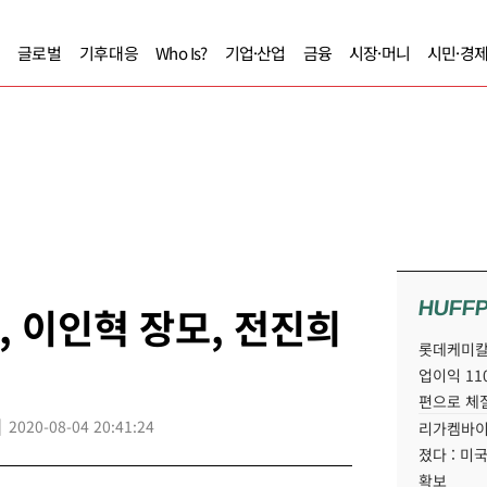
글로벌
기후대응
Who Is?
기업·산업
금융
시장·머니
시민·경
HUFF
, 이인혁 장모, 전진희
롯데케미칼
업이익 11
편으로 체
2020-08-04 20:41:24
리가켐바이
졌다 : 미
확보