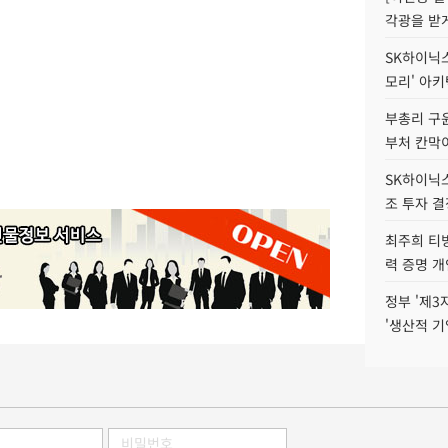
각광을 받
SK하이닉스,
모리' 아
부총리 구윤
부처 칸막
SK하이닉스,
조 투자 결
최주희 티빙
력 증명 개
정부 '제3
'생산적 기