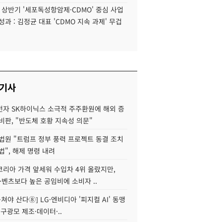
6 상반기 '세포독성항암제·CDMO' 중심 사업
성과 : 김정균 대표 'CDMO 지속 과제' 무겁
 기사
자 SK하이닉스 소극적 주주환원에 해외 증
비판, "반도체 호황 지속성 의문"
법원 "트럼프 정부 풍력 프로젝트 동결 조치
법", 해제 명령 내려
코리아 가격 앞세워 수입차 4위 올랐지만,
·벤츠보다 높은 공임비에 소비자 ..
 뭉쳐야 산다⑧] LG·엔비디아 '피지컬 AI' 동맹
 구광모 제조·데이터·..