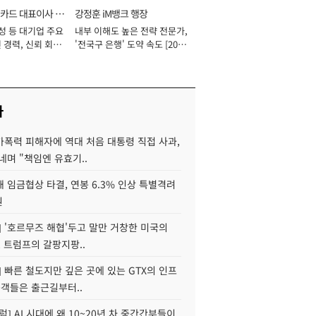
카드 대표이사 사
강정훈 iM뱅크 행장
성 등 대기업 주요
내부 이해도 높은 전략 전문가,
 경력, 신뢰 회복
'전국구 은행' 도약 속도 [2026
[2026년]
년]
사
가폭력 피해자에 역대 처음 대통령 직접 사과,
네며 "책임엔 유효기..
 임금협상 타결, 연봉 6.3% 인상 특별격려
원
] '호르무즈 해협'두고 말만 거창한 미국의
, 트럼프의 갈팡지팡..
] 빠른 철도지만 깊은 곳에 있는 GTX의 인프
승객들은 출근길부터..
럼] AI 시대에 왜 10~20년 차 중간간부들이