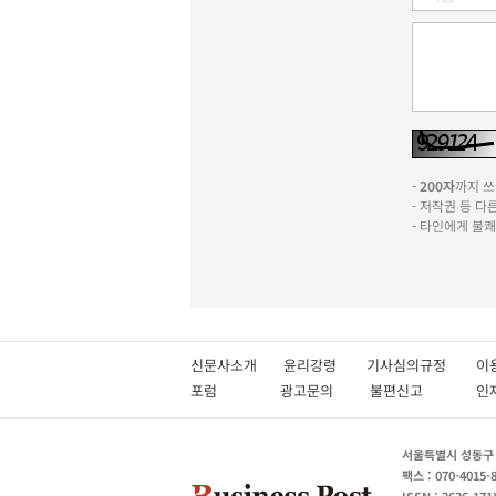
-
200자
까지 쓰실
- 저작권 등 
- 타인에게 불
신문사소개
윤리강령
기사심의규정
이
포럼
광고문의
불편신고
서울특별시 성동구 성
팩스 : 070-4015-
ISSN : 2636-171