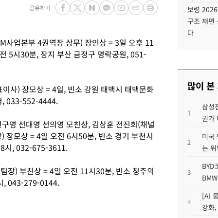
공유하기
보령 202
구조 재편 
다
사업본부 4권역장 상무) 장인상 = 3일 오후 11
전 5시30분, 장지 부산 금정구 영락공원, 051-
많이 본
이사) 장모상 = 4일, 빈소 강원 태백시 태백문화
033-552-4444.
삼성전
1
권가 
선구영 선대영 선의영 모친상, 김상훈 전진희(채널
 장모상 = 4일 오전 6시50분, 빈소 경기 부천시
미국 
2
 032-675-3611.
는 위
BYD
) 부친상 = 4일 오전 11시30분, 빈소 청주의
3
BMW
043-279-0144.
[AI
4
강화,