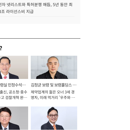
자 넷리스트와 특허분쟁 매듭, 5년 동안 최
.3조 라이선스비 지급
?
통령실 민정수석비
김정균 보령 및 보령홀딩스 대
 출신, 공소청·중수
제약업계의 젊은 오너 3세 경
표이사 사장
두고 검찰개혁 완수
영자, 미래 먹거리 '우주와 헬
년]
스케어' 공들여 [2026년]