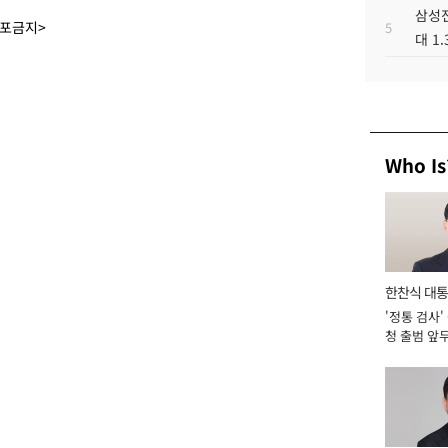
삼성전
배포금지>
5
대 1
Who Is
한찬식 대
'정통 검사'
서관
청 출범 앞
맡아 [2026