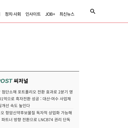
제
정치·사회
인사이트
JOB+
최신뉴스
씨저널
POST
 첨단소재 포트폴리오 전환 효과로 2분기 영
01억으로 흑자전환 성공 : 대산·여수 사업재
질개선 속도 높인다
오 항암신약후보물질 독자적 상업화 가능해
국 파트너 방향 전환으로 LNCB74 권리 단독