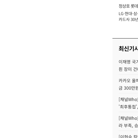
정상호 롯데
LG·현대·삼
장
카드사 30년
에 '초집중' 
최신기
이재명 국
흰 장미 건
카카오 올해
금 300만
[채널Who
'최후통첩'
[채널Who
라 부족, 
[이현승 칼