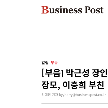
알림
부음
[부음] 박근성 장인
장모, 이충희 부친
김예영 기자 kyyharry@businesspost.co.kr