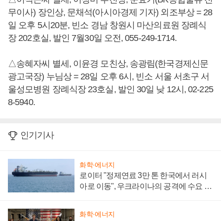
무이사) 장인상, 문채석(아시아경제 기자) 외조부상 = 28
일 오후 5시20분, 빈소 경남 창원시 마산의료원 장례식
장 202호실, 발인 7월30일 오전, 055-249-1714.
△송혜자씨 별세, 이윤경 모친상, 송광림(한국경제신문
광고국장) 누님상 = 28일 오후 6시, 빈소 서울 서초구 서
울성모병원 장례식장 23호실, 발인 30일 낮 12시, 02-225
8-5940.
인기기사
화학·에너지
로이터 "정제연료 3만 톤 한국에서 러시
아로 이동", 우크라이나의 공격에 수요 늘
어
화학·에너지