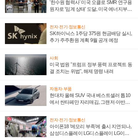
'한수원 협력사' 미국 오클로 SMR 연구용
원자로 '임계 상태' 도달, 미국 에너지부
"중요한 이정표"
전자·전기·정보통신
SK하이닉스 1주당 375원 현금배당 실시,
추가 주주환원 계획 9월 공개 예정
사회
미국 법원 "트럼프 정부 풍력 프로젝트 동
결 조치는 위법", 해제 명령 내려
자동차·부품
현대차 올해 SUV 국내 베스트셀러 톱10
에서 싼타페만 자리매김, 그랜저·아반떼
'세단 쌍끌이'로 내수 방어
전자·전기·정보통신
아이폰18 '메모리 부족'에 출시 지연되나,
삼성디스플레이 LG디스플레이 LG이노