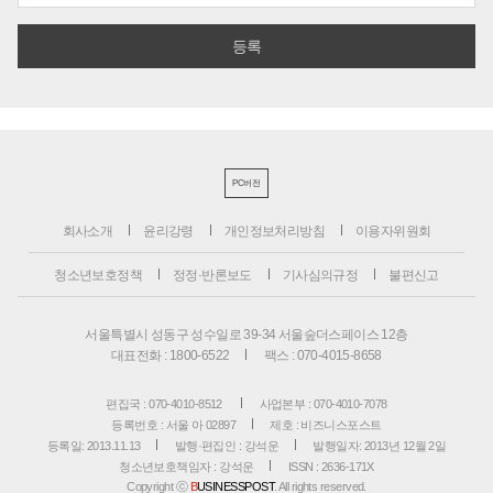
PC버전
회사소개
윤리강령
개인정보처리방침
이용자위원회
청소년보호정책
정정·반론보도
기사심의규정
불편신고
서울특별시 성동구 성수일로 39-34 서울숲더스페이스 12층
대표전화 : 1800-6522
팩스 : 070-4015-8658
편집국 : 070-4010-8512
사업본부 : 070-4010-7078
등록번호 : 서울 아 02897
제호 : 비즈니스포스트
등록일: 2013.11.13
발행·편집인 : 강석운
발행일자: 2013년 12월 2일
청소년보호책임자 : 강석운
ISSN : 2636-171X
Copyright ⓒ
B
USINESSPOST
. All rights reserved.