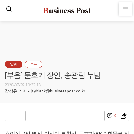
알림
부음
[부음] 문효기 장인, 송광림 누님
2020-07-29 10:32:13
장상유 기자 - jsyblack@businesspost.co.kr
0
△이석근씨 별세, 이정미 부친상, 문효기(BK종합물류 전