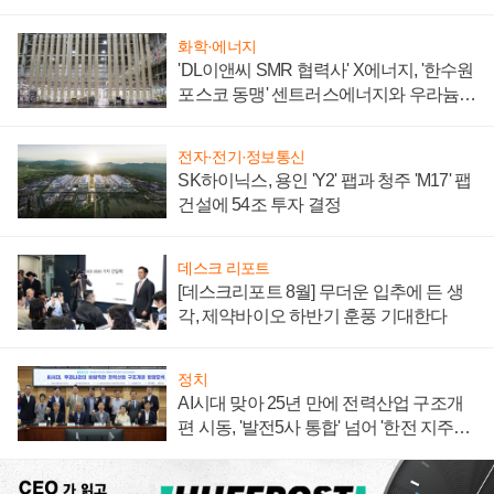
텍 '탈애플' 수익 다각화 속도
화학·에너지
'DL이앤씨 SMR 협력사' X에너지, '한수원
포스코 동맹' 센트러스에너지와 우라늄
계약 체결
전자·전기·정보통신
SK하이닉스, 용인 'Y2' 팹과 청주 'M17' 팹
건설에 54조 투자 결정
데스크 리포트
[데스크리포트 8월] 무더운 입추에 든 생
각, 제약바이오 하반기 훈풍 기대한다
정치
AI시대 맞아 25년 만에 전력산업 구조개
편 시동, '발전5사 통합' 넘어 '한전 지주사'
재편론도