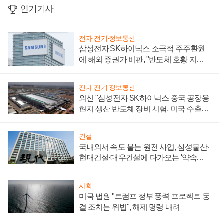
인기기사
전자·전기·정보통신
삼성전자 SK하이닉스 소극적 주주환원
에 해외 증권가 비판, "반도체 호황 지속
성 의문"
전자·전기·정보통신
외신 "삼성전자 SK하이닉스 중국 공장용
현지 생산 반도체 장비 시험, 미국 수출통
제 대비"
건설
국내외서 속도 붙는 원전 사업, 삼성물산·
현대건설·대우건설에 다가오는 '약속의
시간'
사회
미국 법원 "트럼프 정부 풍력 프로젝트 동
결 조치는 위법", 해제 명령 내려