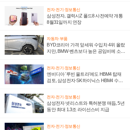
전자·전기·정보통신
삼성전자, 갤럭시Z 폴드8 사전예약 개통
8월31일까지 연장
자동차·부품
BYD코리아 가격 앞세워 수입차 4위 올랐
지만, BMW·벤츠보다 높은 공임비에 소비
자 불만 폭발
전자·전기·정보통신
엔비디아 '루빈 울트라'에도 HBM4 탑재
검토, 삼성전자·SK하이닉스 HBM4 수율
에 주도권 갈린다
전자·전기·정보통신
삼성전자 넷리스트와 특허분쟁 매듭, 5년
동안 최대 1.3조 라이선스비 지급
전자·전기·정보통신