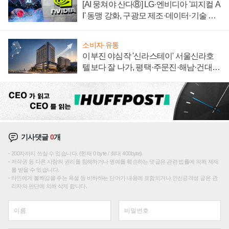
[AI 뭉쳐야 산다⑧] LG·엔비디아 '피지컬 A
I' 동맹 강화, 구광모 제조·데이터·기술 결
집해 종합 로보틱스 기업으로
소비자·유통
이부진 야심작 '신라스테이' 서울신라호
텔보다 잘 나가, 평택·주문진·해남·건대로
성장판 더 넓힌다
기사댓글
0
개
200자까지 쓰실 수 있습니다. (현재 0 byte / 최대 400byte)
저작권 등 다른 사람의 권리를 침해하거나 명예를 훼손하는 댓글은 관련 법률에 의해 제재
를 받을 수 있습니다.
타인에게 불쾌감을 주는 욕설 등 비하하는 단어가 내용에 포함되거나 인신공격성 글은 관
리자의 판단에 의해 삭제 합니다.