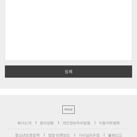
PC버전
회사소개
윤리강령
개인정보처리방침
이용자위원회
청소년보호정책
정정·반론보도
기사심의규정
불편신고