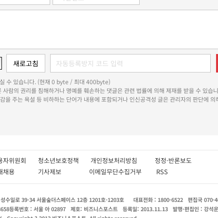
 수 있습니다. (현재 0 byte / 최대 400byte)
다른 사람의 권리를 침해하거나 명예를 훼손하는 댓글은 관련 법률에 의해 제재를 받을 수 있습니
쾌감을 주는 욕설 등 비하하는 단어가 내용에 포함되거나 인신공격성 글은 관리자의 판단에 의해
용자위원회
청소년보호정책
개인정보처리방침
정정·반론보도
인재채용
기사제보
이메일무단수집거부
RSS
수일로 39-34 서울숲더스페이스 12층 1201호-1203호
대표전화 : 1800-6522
편집국 070-4
8658
등록번호 : 서울 아 02897
제호: 비즈니스포스트
등록일: 2013.11.13
발행·편집인 : 강석
X
Copyright ? 2013 비즈니스포스트. All rights reserved.