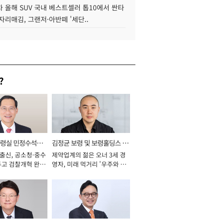
 올해 SUV 국내 베스트셀러 톱10에서 싼타
자리매김, 그랜저·아반떼 '세단..
?
통령실 민정수석비
김정균 보령 및 보령홀딩스 대
 출신, 공소청·중수
제약업계의 젊은 오너 3세 경
표이사 사장
두고 검찰개혁 완수
영자, 미래 먹거리 '우주와 헬
년]
스케어' 공들여 [2026년]