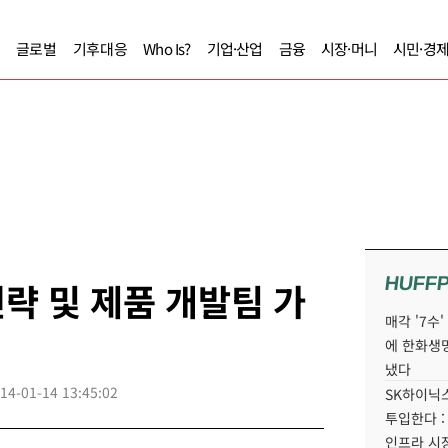
글로벌
기후대응
Who Is?
기업·산업
금융
시장·머니
시민·경
HUFF
략 및 제품 개발팀 가
매각 '7수
에 한화생
냈다
14-01-14 13:45:02
SK하이닉스
투입한다 :
인프라 시