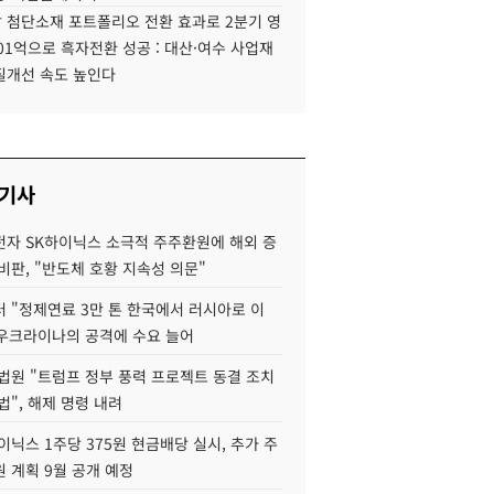
 첨단소재 포트폴리오 전환 효과로 2분기 영
01억으로 흑자전환 성공 : 대산·여수 사업재
질개선 속도 높인다
 기사
자 SK하이닉스 소극적 주주환원에 해외 증
비판, "반도체 호황 지속성 의문"
 "정제연료 3만 톤 한국에서 러시아로 이
 우크라이나의 공격에 수요 늘어
법원 "트럼프 정부 풍력 프로젝트 동결 조치
법", 해제 명령 내려
이닉스 1주당 375원 현금배당 실시, 추가 주
 계획 9월 공개 예정