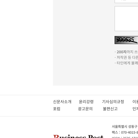
-
200자
까지 쓰실
- 저작권 등 
- 타인에게 불
신문사소개
윤리강령
기사심의규정
이
포럼
광고문의
불편신고
서울특별시 성동구 성
팩스 : 070-4015-
ISSN : 2636-171