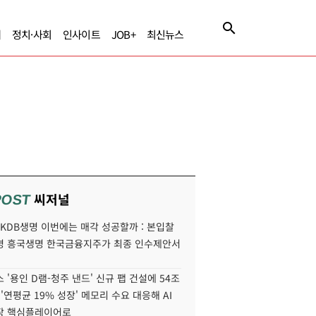
제
정치·사회
인사이트
JOB+
최신뉴스
씨저널
POST
' KDB생명 이번에는 매각 성공할까 : 본입찰
명 흥국생명 한국금융지주가 최종 인수제안서
 '용인 D램-청주 낸드' 신규 팹 건설에 54조
 '연평균 19% 성장' 메모리 수요 대응해 AI
장 핵심플레이어로