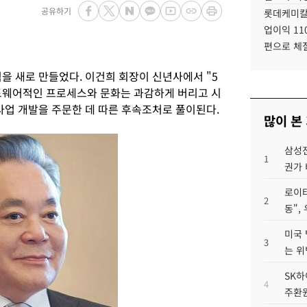
공유하기
롯데케미칼
업이익 11
편으로 체
을 새로 만들었다. 이건희 회장이 신년사에서 "5
 하드웨어적인 프로세스와 문화는 과감하게 버리고 시
사업 개발을 주문한 데 따른 후속조처로 풀이된다.
많이 본
삼성전
1
권가 
로이터
2
동",
미국 
3
는 위
SK하
4
주환원