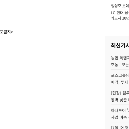
정상호 롯데
LG·현대·삼
장
카드사 30년
에 '초집중' 
배포금지>
최신기
농협 폭염과
호동 "모든
포스코홀딩
매각, 투자
[현장] 컴
장벽 낮춘 
하나투어 '
사업 비중 
[7일 오!