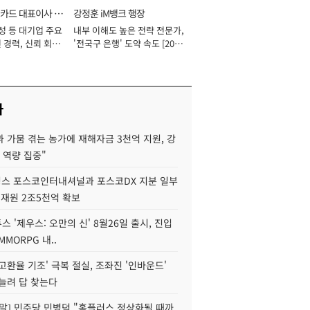
카드 대표이사 사
강정훈 iM뱅크 행장
성 등 대기업 주요
내부 이해도 높은 전략 전문가,
 경력, 신뢰 회복
'전국구 은행' 도약 속도 [2026
[2026년]
년]
사
 가뭄 겪는 농가에 재해자금 3천억 지원, 강
 역량 집중"
스 포스코인터내셔널과 포스코DX 지분 일부
 재원 2조5천억 확보
투스 '제우스: 오만의 신' 8월26일 출시, 진입
MMORPG 내..
고환율 기조' 극복 절실, 조좌진 '인바운드'
늘려 답 찾는다
정말] 민주당 민병덕 "홈플러스 정상화될 때까