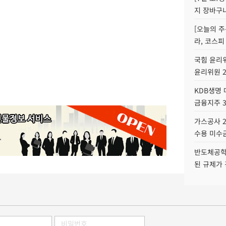
지 장바구
[오늘의 주
라, 코스피
국힘 윤리위
윤리위원 
KDB생명
금융지주 
가스공사 2
수용 미수금
반도체공학
된 규제가 