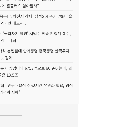
니에 홈플러스 담아달라"
목주] '2차전지 강세' 삼성SDI 주가 7%대 올
 외국인 매도세..
 '돌려차기 발언' 서범수·진종오 징계 착수,
2명은 사퇴
 매각 본입찰에 한화생명 흥국생명 한국투자
3곳 참여
분기 영업이익 6753억으로 66.9% 늘어, 민
은 13.5조
회 "연구개발직 주52시간 유연화 필요, 경직
경쟁력 저해"