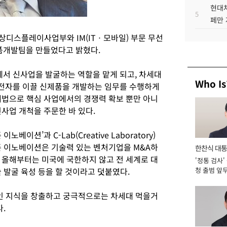
현대차
5
페만 
영상디스플레이사업부와 IM(ITㆍ모바일) 부문 무선
품개발팀을 만들었다고 밝혔다.
서 신사업을 발굴하는 역할을 맡게 되고, 차세대
Who Is
전자를 이끌 신제품을 개발하는 임무를 수행하게
해법으로 핵심 사업에서의 경쟁력 확보 뿐만 아니
사업 개척을 주문한 바 있다.
이션’과 C-Lab(Creative Laboratory)
픈 이노베이션은 기술력 있는 벤처기업을 M&A하
한찬식 대
 올해부터는 미국에 국한하지 않고 전 세계로 대
'정통 검사'
서관
 발굴 육성 등을 할 것이라고 덧붙였다.
청 출범 앞
맡아 [2026
인 지식을 창출하고 궁극적으로는 차세대 먹을거
.