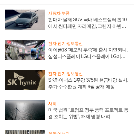
"중요한 이정표"
자동차·부품
현대차 올해 SUV 국내 베스트셀러 톱10
에서 싼타페만 자리매김, 그랜저·아반떼
'세단 쌍끌이'로 내수 방어
전자·전기·정보통신
아이폰18 '메모리 부족'에 출시 지연되나,
삼성디스플레이 LG디스플레이 LG이노
텍 '탈애플' 수익 다각화 속도
전자·전기·정보통신
SK하이닉스 1주당 375원 현금배당 실시,
추가 주주환원 계획 9월 공개 예정
사회
미국 법원 "트럼프 정부 풍력 프로젝트 동
결 조치는 위법", 해제 명령 내려
화학·에너지