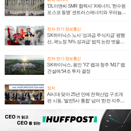
'DL이앤씨 SMR 협력사' X에너지, '한수원
포스코 동맹' 센트러스에너지와 우라늄
계약 체결
전자·전기·정보통신
SK하이닉스 노사 '성과급 주식지급' 평행
선, 곽노정 'N% 성과급' 법적 논란 벗을지
주목
전자·전기·정보통신
SK하이닉스, 용인 'Y2' 팹과 청주 'M17' 팹
건설에 54조 투자 결정
정치
AI시대 맞아 25년 만에 전력산업 구조개
편 시동, '발전5사 통합' 넘어 '한전 지주사'
재편론도