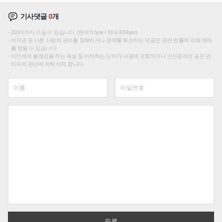
기사댓글
0
개
200자까지 쓰실 수 있습니다. (현재 0 byte / 최대 400byte)
저작권 등 다른 사람의 권리를 침해하거나 명예를 훼손하는 댓글은 관련 법률에 의해 제재
를 받을 수 있습니다.
타인에게 불쾌감을 주는 욕설 등 비하하는 단어가 내용에 포함되거나 인신공격성 글은 관
리자의 판단에 의해 삭제 합니다.