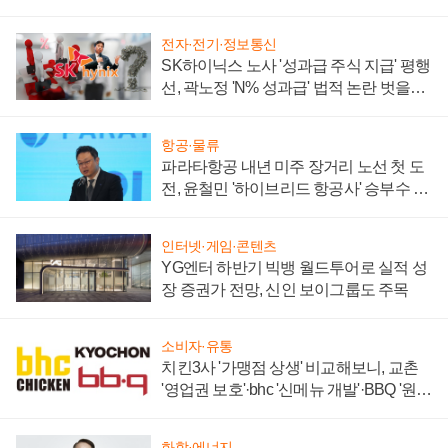
부각
전자·전기·정보통신
SK하이닉스 노사 '성과급 주식 지급' 평행
선, 곽노정 'N% 성과급' 법적 논란 벗을지
주목
항공·물류
파라타항공 내년 미주 장거리 노선 첫 도
전, 윤철민 '하이브리드 항공사' 승부수 통
할까
인터넷·게임·콘텐츠
YG엔터 하반기 빅뱅 월드투어로 실적 성
장 증권가 전망, 신인 보이그룹도 주목
소비자·유통
치킨3사 '가맹점 상생' 비교해보니, 교촌
'영업권 보호'·bhc '신메뉴 개발'·BBQ '원가
부담'
화학·에너지