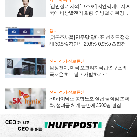
[김민정 기자의 '코스뽀'] 지엔씨에너지 AI
붐에 비상발전기 호황, 안병철 친환경 에
너지 발전전문기업 향한다
정치
[여론조사꽃] 민주당 당대표 선호도 정청
래 30.5%·김민석 29.6%, 0.9%p 초접전
전자·전기·정보통신
삼성전자, 미국 오크리지국립연구소와
극저온 히트펌프 개발하기로
전자·전기·정보통신
SK하이닉스 통합노조 설립 움직임 본격
화, 성과급 체계 불만에 3500명 결집