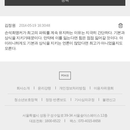
김정원
2014-05-19 16:30:48
손석희앵커가 최고의 파워를 계속 유지하는 이유는 지극히 간단하다. 기본과
상식을 지키기때문이다. 만약에 이를 잃는다면 힘은 점점 잃어갈 것이다. 아
이러니하게도 기본과 상식을 지키는 언론이 많았다면 최고가 아니었을지도
모른다.
PC버전
회사소개
윤리강령
개인정보처리방침
이용자위원회
청소년보호정책
정정·반론보도
기사심의규정
불편신고
서울특별시 성동구 성수일로 39-34 서울숲더스페이스 12층
대표전화 : 1800-6522
팩스 : 070-4015-8658