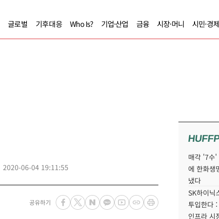
글로벌
기후대응
Who Is?
기업·산업
금융
시장·머니
시민·경
HUFF
매각 '7수
2020-06-04 19:11:55
에 한화생
냈다
SK하이닉스
공유하기
투입한다 :
인프라 시