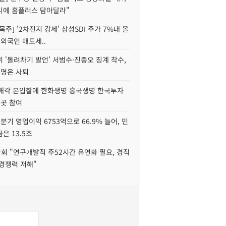
니에 홈플러스 담아달라"
목주] '2차전지 강세' 삼성SDI 주가 7%대 올
 외국인 매도세..
 '돌려차기 발언' 서범수·진종오 징계 착수,
2명은 사퇴
 매각 본입찰에 한화생명 흥국생명 한국투자
3곳 참여
분기 영업이익 6753억으로 66.9% 늘어, 민
은 13.5조
회 "연구개발직 주52시간 유연화 필요, 경직
경쟁력 저해"