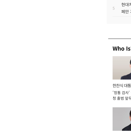
현대차
5
페만 
Who Is
한찬식 대
'정통 검사'
서관
청 출범 앞
맡아 [2026