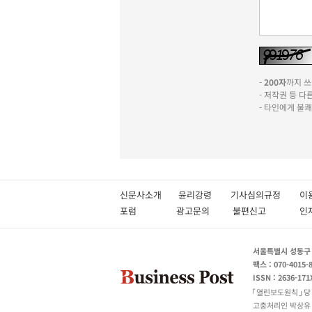
-
200자
까지 쓰실
- 저작권 등 
- 타인에게 불
신문사소개
윤리강령
기사심의규정
이
포럼
광고문의
불편신고
서울특별시 성동구 성
팩스 : 070-4015-
ISSN : 2636-171
열린보도원칙
당
고충처리인 박상유 180