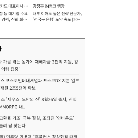
카드 대표이사 사
강정훈 iM뱅크 행장
성 등 대기업 주요
내부 이해도 높은 전략 전문가,
 경력, 신뢰 회복
'전국구 은행' 도약 속도 [2026
[2026년]
년]
사
 가뭄 겪는 농가에 재해자금 3천억 지원, 강
 역량 집중"
스 포스코인터내셔널과 포스코DX 지분 일부
 재원 2조5천억 확보
투스 '제우스: 오만의 신' 8월26일 출시, 진입
MMORPG 내..
고환율 기조' 극복 절실, 조좌진 '인바운드'
늘려 답 찾는다
정말] 민주당 민병덕 "홈플러스 정상화될 때까