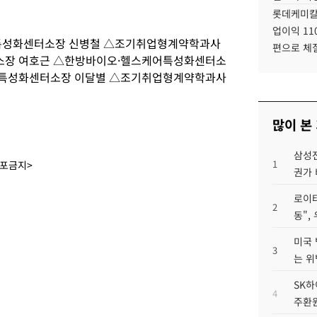
롯데케미칼
업이익 11
특성화센터소장 신병철 △조기취업형계약학과사
편으로 체
소장 여호근 △한방바이오·헬스케어특성화센터소
스특성화센터소장 이달별 △조기취업형계약학과사
많이 본
삼성전
1
배포금지>
권가 
로이터
2
동",
미국 
3
는 위
SK하
4
주환원