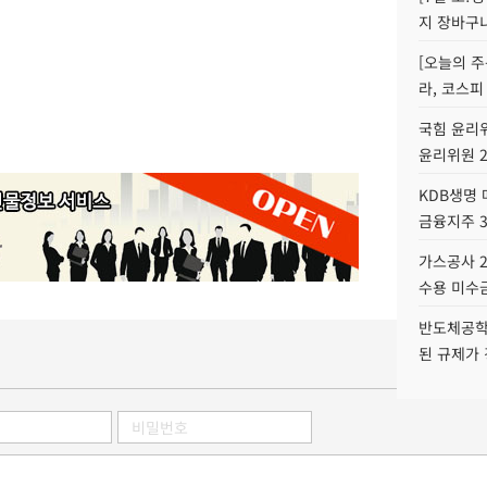
지 장바구
[오늘의 주
라, 코스피
국힘 윤리위
윤리위원 
KDB생명
금융지주 
가스공사 2
수용 미수금
반도체공학
된 규제가 