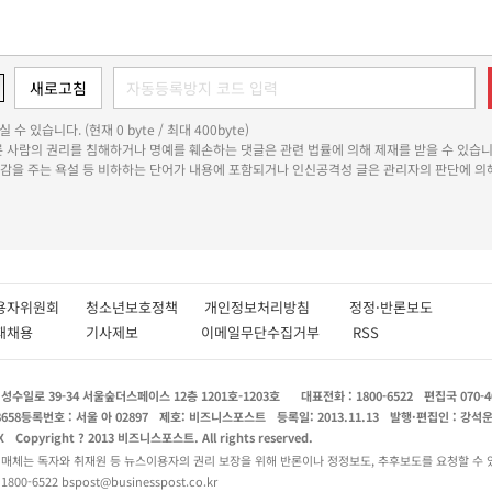
 수 있습니다. (현재 0 byte / 최대 400byte)
다른 사람의 권리를 침해하거나 명예를 훼손하는 댓글은 관련 법률에 의해 제재를 받을 수 있습니
쾌감을 주는 욕설 등 비하하는 단어가 내용에 포함되거나 인신공격성 글은 관리자의 판단에 의해
용자위원회
청소년보호정책
개인정보처리방침
정정·반론보도
인재채용
기사제보
이메일무단수집거부
RSS
수일로 39-34 서울숲더스페이스 12층 1201호-1203호
대표전화 : 1800-6522
편집국 070-4
8658
등록번호 : 서울 아 02897
제호: 비즈니스포스트
등록일: 2013.11.13
발행·편집인 : 강석
X
Copyright ? 2013 비즈니스포스트. All rights reserved.
 매체는 독자와 취재원 등 뉴스이용자의 권리 보장을 위해 반론이나 정정보도, 추후보도를 요청할 수 
0-6522 bspost@businesspost.co.kr