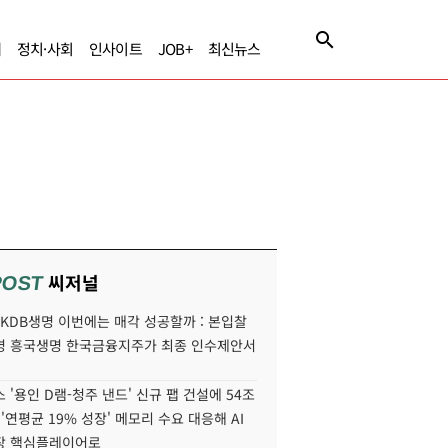
제
정치·사회
인사이트
JOB+
최신뉴스
씨저널
POST
' KDB생명 이번에는 매각 성공할까 : 본입찰
명 흥국생명 한국금융지주가 최종 인수제안서
 '용인 D램-청주 낸드' 신규 팹 건설에 54조
 '연평균 19% 성장' 메모리 수요 대응해 AI
장 핵심플레이어로