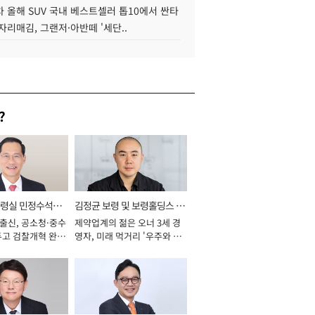
 올해 SUV 국내 베스트셀러 톱10에서 싼타
자리매김, 그랜저·아반떼 '세단..
?
통령실 민정수석비
김정균 보령 및 보령홀딩스 대
 출신, 공소청·중수
제약업계의 젊은 오너 3세 경
표이사 사장
두고 검찰개혁 완수
영자, 미래 먹거리 '우주와 헬
년]
스케어' 공들여 [2026년]