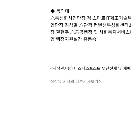
◆ 동의대
△특성화사업단장 겸 스마트IT제조기술
업단장 김삼열 △관광·컨벤션특성화센터
장 권현주 △공공행정 및 사회복지서비
업 행정지원실장 유동승
<저작권자(c) 비즈니스포스트 무단전재 및 재
장상유 기자의 다른기사보기