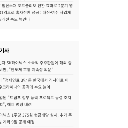
 첨단소재 포트폴리오 전환 효과로 2분기 영
01억으로 흑자전환 성공 : 대산·여수 사업재
질개선 속도 높인다
 기사
자 SK하이닉스 소극적 주주환원에 해외 증
비판, "반도체 호황 지속성 의문"
 "정제연료 3만 톤 한국에서 러시아로 이
 우크라이나의 공격에 수요 늘어
법원 "트럼프 정부 풍력 프로젝트 동결 조치
법", 해제 명령 내려
이닉스 1주당 375원 현금배당 실시, 추가 주
 계획 9월 공개 예정