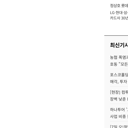
정상호 롯데
LG·현대·삼
장
카드사 30년
에 '초집중' 
최신기
농협 폭염과
호동 "모든
포스코홀딩
매각, 투자
[현장] 컴
장벽 낮춘 
하나투어 '
사업 비중 
[7일 오!