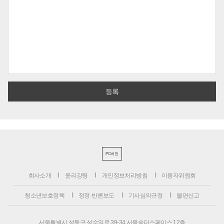
PC버전
회사소개
윤리강령
개인정보처리방침
이용자위원회
청소년보호정책
정정·반론보도
기사심의규정
불편신고
서울특별시 성동구 성수일로 39-34 서울숲더스페이스 12층