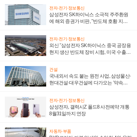
전자·전기·정보통신
삼성전자 SK하이닉스 소극적 주주환원
에 해외 증권가 비판, "반도체 호황 지속
성 의문"
전자·전기·정보통신
외신 "삼성전자 SK하이닉스 중국 공장용
현지 생산 반도체 장비 시험, 미국 수출통
제 대비"
건설
국내외서 속도 붙는 원전 사업, 삼성물산·
현대건설·대우건설에 다가오는 '약속의
시간'
전자·전기·정보통신
삼성전자, 갤럭시Z 폴드8 사전예약 개통
8월31일까지 연장
자동차·부품