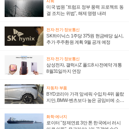
사회
미국 법원 "트럼프 정부 풍력 프로젝트 동
결 조치는 위법", 해제 명령 내려
전자·전기·정보통신
SK하이닉스 1주당 375원 현금배당 실시,
추가 주주환원 계획 9월 공개 예정
전자·전기·정보통신
삼성전자, 갤럭시Z 폴드8 사전예약 개통
8월31일까지 연장
자동차·부품
BYD코리아 가격 앞세워 수입차 4위 올랐
지만, BMW·벤츠보다 높은 공임비에 소비
자 불만 폭발
화학·에너지
로이터 "정제연료 3만 톤 한국에서 러시