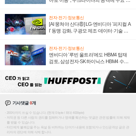
아로 이동", 우크라이나의 공격에 수요 늘
어
전자·전기·정보통신
[AI 뭉쳐야 산다⑧] LG·엔비디아 '피지컬 A
I' 동맹 강화, 구광모 제조·데이터·기술 결
집해 종합 로보틱스 기업으로
전자·전기·정보통신
엔비디아 '루빈 울트라'에도 HBM4 탑재
검토, 삼성전자·SK하이닉스 HBM4 수율
에 주도권 갈린다
기사댓글
0
개
200자까지 쓰실 수 있습니다. (현재 0 byte / 최대 400byte)
저작권 등 다른 사람의 권리를 침해하거나 명예를 훼손하는 댓글은 관련 법률에 의해 제재
를 받을 수 있습니다.
타인에게 불쾌감을 주는 욕설 등 비하하는 단어가 내용에 포함되거나 인신공격성 글은 관
리자의 판단에 의해 삭제 합니다.