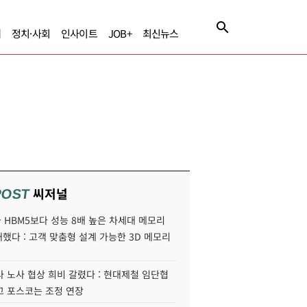
제
정치·사회
인사이트
JOB+
최신뉴스
씨저널
POST
HBM5보다 성능 8배 높은 차세대 메모리
개했다 : 고객 맞춤형 설계 가능한 3D 메모리
 노사 협상 희비 갈렸다 : 현대제철 임단협
고 포스코는 조정 연장