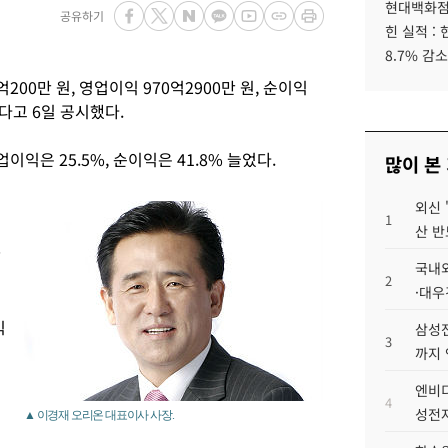
현대백화점그
공유하기
힌 실적 :
8.7% 감소
00만 원, 영업이익 970억2900만 원, 순이익
다고 6일 공시했다.
업이익은 25.5%, 순이익은 41.8% 늘었다.
많이 본
외신 
1
산 반
잠
국내외
2
·대우
익
삼성전
3
까지
엔비디
4
성전자
▲ 이경재 오리온 대표이사 사장.