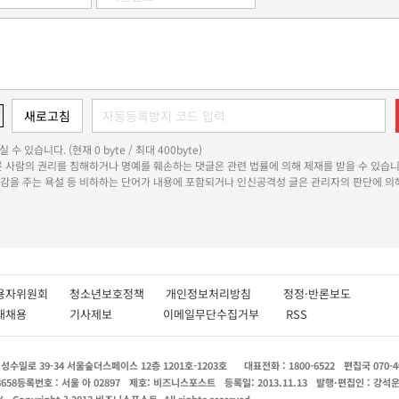
 수 있습니다. (현재 0 byte / 최대 400byte)
다른 사람의 권리를 침해하거나 명예를 훼손하는 댓글은 관련 법률에 의해 제재를 받을 수 있습니
쾌감을 주는 욕설 등 비하하는 단어가 내용에 포함되거나 인신공격성 글은 관리자의 판단에 의해
용자위원회
청소년보호정책
개인정보처리방침
정정·반론보도
인재채용
기사제보
이메일무단수집거부
RSS
수일로 39-34 서울숲더스페이스 12층 1201호-1203호
대표전화 : 1800-6522
편집국 070-4
8658
등록번호 : 서울 아 02897
제호: 비즈니스포스트
등록일: 2013.11.13
발행·편집인 : 강석
X
Copyright ? 2013 비즈니스포스트. All rights reserved.