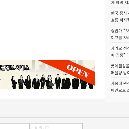
가 하락 
한국 증시 
흐름 피지컬
증권가 "S
이그룹 SM
카카오 정신
에 집중" "
롯데칠성음료
매물량 방
가뭄에 원전
페인으로 소