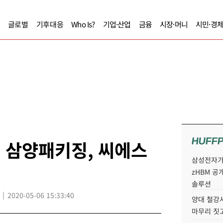
글로벌
기후대응
Who Is?
기업·산업
금융
시장·머니
시민·경
HUFF
, 삼양패키징, 씨에스
삼성전자가 
zHBM 공
솔루션
2020-05-06 15:33:40
양대 철강사
마무리 짓