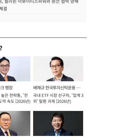
, 필리핀 아보이티즈파워와 원전 협력 양해
 체결
?
뱅크 행장
배재규 한국투자신탁운용 대
높은 전략통, '전
국내 ETF 시장 선구자, '업계 3
표이사 사장
도약 속도 [2026년]
위' 탈환 과제 [2026년]