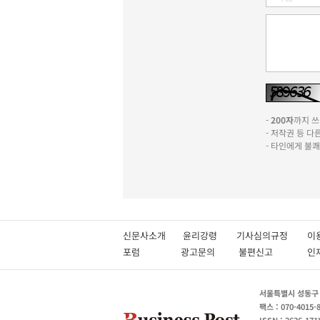
-
200자
까지 쓰실
- 저작권 등 
- 타인에게 불
신문사소개
윤리강령
기사심의규정
이
포럼
광고문의
불편신고
서울특별시 성동구 성
팩스 : 070-4015-
ISSN : 2636-171