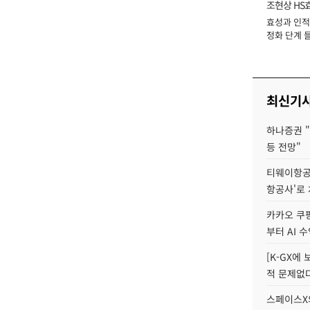
조현상 HS
효성과 인적 
장
정화 단계 들
최신기
하나증권 "
등 전망"
티웨이항공
항공사'로
카카오 쿠팡
부터 AI 
[K-GX에
적 문제없다
스페이스X의