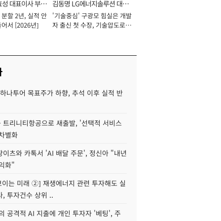
효성 대표이사 부회
김동명 LG에너지솔루션 대표
분할 2년, 실적 안
'기술중심' 구광모 힘실은 개발
이사 사장
어서 [2026년]
자 출신 첫 수장, 기술압도로
경쟁력 확보 사활 [2026년]
사
하나투어 목표주가 하향, 추석 이후 실적 반
 트리니티항공으로 새출발, '선택적 서비스
 차별화
이츠와 카톡서 'AI 배달 주문', 정신아 "내년
수익화"
 보이는 미래 ②] 재생에너지 관련 투자해도 실
, 투자건수 상위 ..
 공격적 AI 지출에 개인 투자자 '베팅', 주