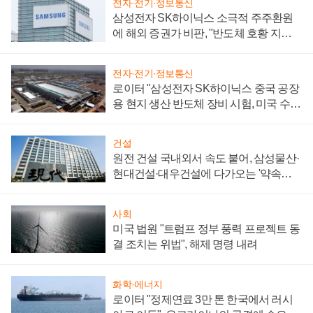
전자·전기·정보통신
삼성전자 SK하이닉스 소극적 주주환원
에 해외 증권가 비판, "반도체 호황 지속
성 의문"
전자·전기·정보통신
로이터 "삼성전자 SK하이닉스 중국 공장
용 현지 생산 반도체 장비 시험, 미국 수출
통제 대비"
건설
원전 건설 국내외서 속도 붙어, 삼성물산·
현대건설·대우건설에 다가오는 '약속의
시간'
사회
미국 법원 "트럼프 정부 풍력 프로젝트 동
결 조치는 위법", 해제 명령 내려
화학·에너지
로이터 "정제연료 3만 톤 한국에서 러시