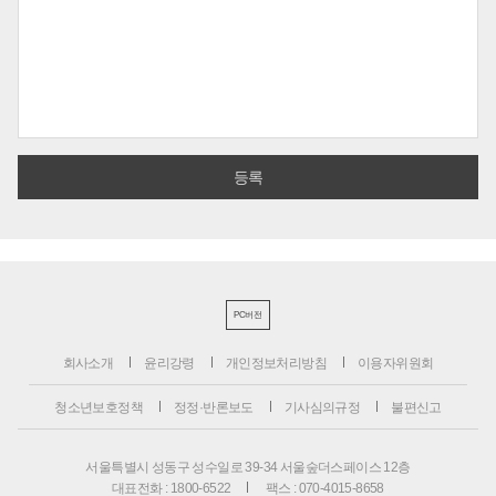
PC버전
회사소개
윤리강령
개인정보처리방침
이용자위원회
청소년보호정책
정정·반론보도
기사심의규정
불편신고
서울특별시 성동구 성수일로 39-34 서울숲더스페이스 12층
대표전화 : 1800-6522
팩스 : 070-4015-8658