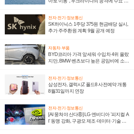
아로 이동", 우크라이나의 공격에 수요 늘
어
전자·전기·정보통신
SK하이닉스 1주당 375원 현금배당 실시,
추가 주주환원 계획 9월 공개 예정
자동차·부품
BYD코리아 가격 앞세워 수입차 4위 올랐
지만, BMW·벤츠보다 높은 공임비에 소비
자 불만 폭발
전자·전기·정보통신
삼성전자, 갤럭시Z 폴드8 사전예약 개통
8월31일까지 연장
전자·전기·정보통신
[AI 뭉쳐야 산다⑧] LG·엔비디아 '피지컬 A
I' 동맹 강화, 구광모 제조·데이터·기술 결
집해 종합 로보틱스 기업으로