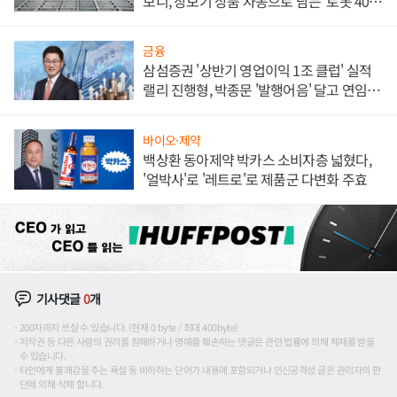
보니, 장보기 상품 자동으로 담는 '로봇 400
대' 장관
금융
삼섬증권 '상반기 영업이익 1조 클럽' 실적
랠리 진행형, 박종문 '발행어음' 달고 연임 향
하나
바이오·제약
백상환 동아제약 박카스 소비자층 넓혔다,
'얼박사'로 '레트로'로 제품군 다변화 주효
기사댓글
0
개
200자까지 쓰실 수 있습니다. (현재 0 byte / 최대 400byte)
저작권 등 다른 사람의 권리를 침해하거나 명예를 훼손하는 댓글은 관련 법률에 의해 제재를 받을
수 있습니다.
타인에게 불쾌감을 주는 욕설 등 비하하는 단어가 내용에 포함되거나 인신공격성 글은 관리자의 판
단에 의해 삭제 합니다.