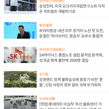
전자·전기·정보통신
삼성전자, 미국 오크리지국립연구소와 극저
온 히트펌프 개발하기로
항공·물류
파라타항공 내년 미주 장거리 노선 첫 도전,
윤철민 '하이브리드 항공사' 승부수 통할까
전자·전기·정보통신
SK하이닉스 통합노조 설립 움직임 본격화,
성과급 체계 불만에 3500명 결집
공기업
강원랜드 정책 불확실성에 중장기 비전 '흔
들', 신임 사장의 정부 설득 과제 무거워져
소비자·유통
[현장] 롯데마트 야심작 '부산 물류센터' 가