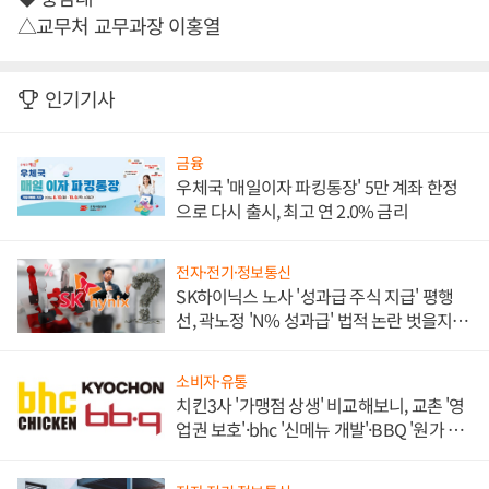
△교무처 교무과장 이홍열
인기기사
금융
우체국 '매일이자 파킹통장' 5만 계좌 한정
으로 다시 출시, 최고 연 2.0% 금리
전자·전기·정보통신
SK하이닉스 노사 '성과급 주식 지급' 평행
선, 곽노정 'N% 성과급' 법적 논란 벗을지 주
목
소비자·유통
치킨3사 '가맹점 상생' 비교해보니, 교촌 '영
업권 보호'·bhc '신메뉴 개발'·BBQ '원가 부
담'