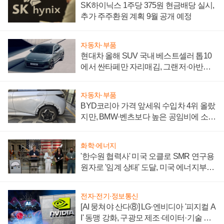
SK하이닉스 1주당 375원 현금배당 실시,
추가 주주환원 계획 9월 공개 예정
자동차·부품
현대차 올해 SUV 국내 베스트셀러 톱10
에서 싼타페만 자리매김, 그랜저·아반떼
'세단 쌍끌이'로 내수 방어
자동차·부품
BYD코리아 가격 앞세워 수입차 4위 올랐
지만, BMW·벤츠보다 높은 공임비에 소비
자 불만 폭발
화학·에너지
'한수원 협력사' 미국 오클로 SMR 연구용
원자로 '임계 상태' 도달, 미국 에너지부
"중요한 이정표"
전자·전기·정보통신
[AI 뭉쳐야 산다⑧] LG·엔비디아 '피지컬 A
I' 동맹 강화, 구광모 제조·데이터·기술 결