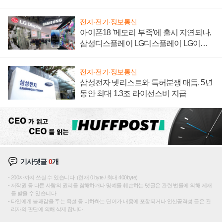
집해 종합 로보틱스 기업으로
전자·전기·정보통신
아이폰18 '메모리 부족'에 출시 지연되나,
삼성디스플레이 LG디스플레이 LG이노
텍 '탈애플' 수익 다각화 속도
전자·전기·정보통신
삼성전자 넷리스트와 특허분쟁 매듭, 5년
동안 최대 1.3조 라이선스비 지급
기사댓글
0
개
200자까지 쓰실 수 있습니다. (현재 0 byte / 최대 400byte)
저작권 등 다른 사람의 권리를 침해하거나 명예를 훼손하는 댓글은 관련 법률에 의해 제재
를 받을 수 있습니다.
타인에게 불쾌감을 주는 욕설 등 비하하는 단어가 내용에 포함되거나 인신공격성 글은 관
리자의 판단에 의해 삭제 합니다.