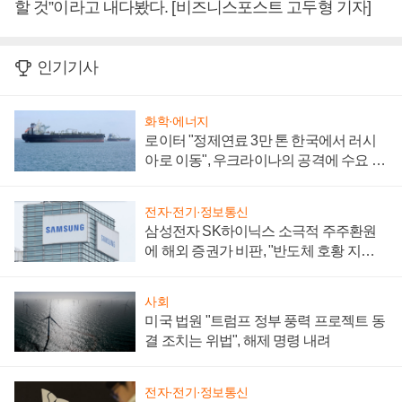
할 것”이라고 내다봤다. [비즈니스포스트 고두형 기자]
인기기사
화학·에너지
로이터 "정제연료 3만 톤 한국에서 러시
아로 이동", 우크라이나의 공격에 수요 늘
어
전자·전기·정보통신
삼성전자 SK하이닉스 소극적 주주환원
에 해외 증권가 비판, "반도체 호황 지속
성 의문"
사회
미국 법원 "트럼프 정부 풍력 프로젝트 동
결 조치는 위법", 해제 명령 내려
전자·전기·정보통신