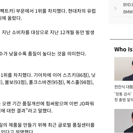
BYD
5
팩트카) 부문에서 1위를 차지했다. 현대차의 유럽
BMW
위에 올랐다.
이 지난 소비자를 대상으로 지난 12개월 동안 발생
Who Is
점수가 낮을수록 품질이 높다는 것을 의미한다.
위를 차지했다. 기아차에 이어 스즈키(86점), 닛
 볼보(93점), 폴크스바겐(95점), 복스홀(98점),
한찬식 대
'정통 검사'
서관
청 출범 앞
 오랜 기간 품질개선에 힘써왔으며 이번 JD파워
맡아 [2026
에 대한 결과”라고 말했다.
질의 제품을 만들기 위해 최근 글로벌 품질센터를
 있다고 설명했다.