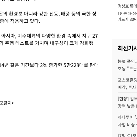
정상호 롯데
의 환경뿐 아니라 강한 진동, 태풍 등의 극한 상
LG·현대·삼
장
카드사 30년
종에 적용하고 있다.
에 '초집중' 
 아시아, 미주대륙의 다양한 환경 속에서 지구 27
상의 주행 테스트를 거치며 내구성이 크게 강화됐
최신기
농협 폭염과
14년 같은 기간보다 2% 증가한 5만228대를 판매
호동 "모든
포스코홀딩
매각, 투자
[현장] 컴
배포금지>
장벽 낮춘 
하나투어 '
사업 비중 
[7일 오!