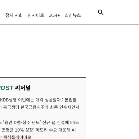
제
정치·사회
인사이트
JOB+
최신뉴스
씨저널
POST
' KDB생명 이번에는 매각 성공할까 : 본입찰
명 흥국생명 한국금융지주가 최종 인수제안서
 '용인 D램-청주 낸드' 신규 팹 건설에 54조
 '연평균 19% 성장' 메모리 수요 대응해 AI
장 핵심플레이어로