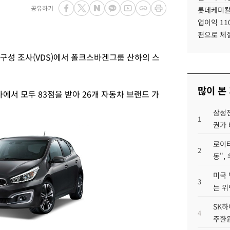
공유하기
롯데케미칼
업이익 11
편으로 체
구성 조사(VDS)에서 폴크스바겐그룹 산하의 스
많이 본
에서 모두 83점을 받아 26개 자동차 브랜드 가
삼성전
1
권가 
로이터
2
동",
미국 
3
는 위
SK하
4
주환원