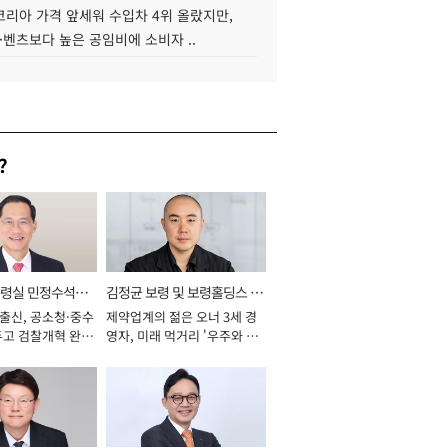
코리아 가격 앞세워 수입차 4위 올랐지만,
·벤츠보다 높은 공임비에 소비자 ..
?
통령실 민정수석비
김정균 보령 및 보령홀딩스 대
 출신, 공소청·중수
제약업계의 젊은 오너 3세 경
표이사 사장
두고 검찰개혁 완수
영자, 미래 먹거리 '우주와 헬
년]
스케어' 공들여 [2026년]