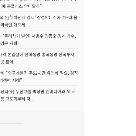
니에 홈플러스 담아달라"
목주] '2차전지 강세' 삼성SDI 주가 7%대 올
 외국인 매도세..
 '돌려차기 발언' 서범수·진종오 징계 착수,
2명은 사퇴
 매각 본입찰에 한화생명 흥국생명 한국투자
3곳 참여
회 "연구개발직 주52시간 유연화 필요, 경직
경쟁력 저해"
야 산다⑩] 두산그룹 박정원 엔비디아와 AI 시
로봇 고도화부터 저..