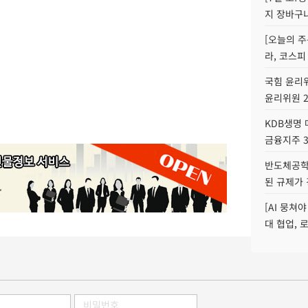
지 장바구
[오늘의 주
라, 코스피
국힘 윤리위
윤리위원 
KDB생명
금융지주 
반도체공학
된 규제가 
[AI 뭉쳐
대 협업, 