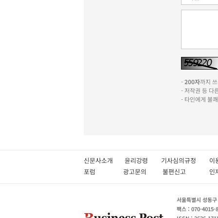
-
200자
까지 쓰실
- 저작권 등 
- 타인에게 불
신문사소개
윤리강령
기사심의규정
이
포럼
광고문의
불편신고
서울특별시 성동구 성
팩스 : 070-4015-
ISSN : 2636-171