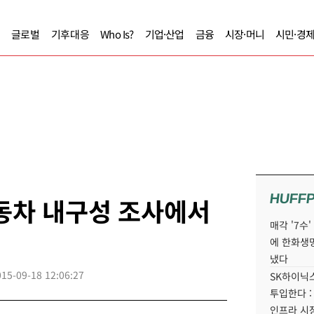
글로벌
기후대응
Who Is?
기업·산업
금융
시장·머니
시민·경
HUFF
동차 내구성 조사에서
매각 '7수
에 한화생
냈다
015-09-18 12:06:27
SK하이닉스
투입한다 :
인프라 시