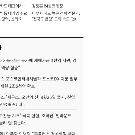
카드 대표이사 사
강정훈 iM뱅크 행장
성 등 대기업 주요
내부 이해도 높은 전략 전문가,
 경력, 신뢰 회복
'전국구 은행' 도약 속도 [2026
[2026년]
년]
사
 가뭄 겪는 농가에 재해자금 3천억 지원, 강
 역량 집중"
스 포스코인터내셔널과 포스코DX 지분 일부
 재원 2조5천억 확보
투스 '제우스: 오만의 신' 8월26일 출시, 진입
MMORPG 내..
고환율 기조' 극복 절실, 조좌진 '인바운드'
늘려 답 찾는다
정말] 민주당 민병덕 "홈플러스 정상화될 때까