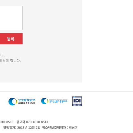
등록
다.
 삭제 합니다.
010-8510
광고국 070-4010-8511
운
발행일자: 2013년 12월 2일
청소년보호책임자 : 박상유