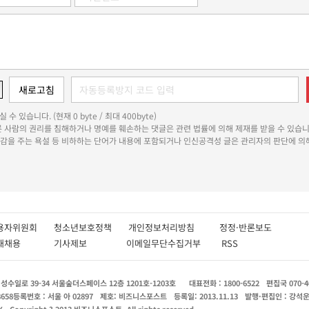
 수 있습니다. (현재 0 byte / 최대 400byte)
다른 사람의 권리를 침해하거나 명예를 훼손하는 댓글은 관련 법률에 의해 제재를 받을 수 있습니
쾌감을 주는 욕설 등 비하하는 단어가 내용에 포함되거나 인신공격성 글은 관리자의 판단에 의해
용자위원회
청소년보호정책
개인정보처리방침
정정·반론보도
인재채용
기사제보
이메일무단수집거부
RSS
수일로 39-34 서울숲더스페이스 12층 1201호-1203호
대표전화 : 1800-6522
편집국 070-4
8658
등록번호 : 서울 아 02897
제호: 비즈니스포스트
등록일: 2013.11.13
발행·편집인 : 강석
X
Copyright ? 2013 비즈니스포스트. All rights reserved.