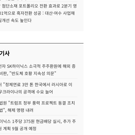
 첨단소재 포트폴리오 전환 효과로 2분기 영
01억으로 흑자전환 성공 : 대산·여수 사업재
질개선 속도 높인다
 기사
자 SK하이닉스 소극적 주주환원에 해외 증
비판, "반도체 호황 지속성 의문"
 "정제연료 3만 톤 한국에서 러시아로 이
 우크라이나의 공격에 수요 늘어
법원 "트럼프 정부 풍력 프로젝트 동결 조치
법", 해제 명령 내려
이닉스 1주당 375원 현금배당 실시, 추가 주
 계획 9월 공개 예정