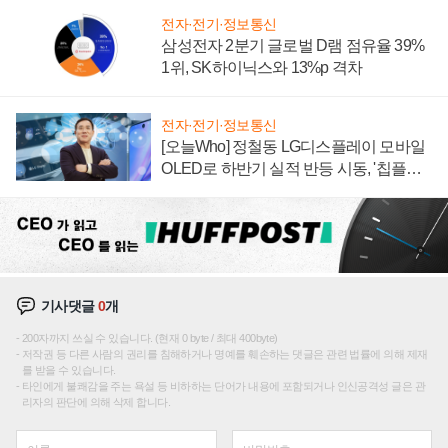
전자·전기·정보통신
삼성전자 2분기 글로벌 D램 점유율 39%
1위, SK하이닉스와 13%p 격차
전자·전기·정보통신
[오늘Who] 정철동 LG디스플레이 모바일
OLED로 하반기 실적 반등 시동, '칩플레
이션'에 가격 인하 압박은 부담
기사댓글
0
개
200자까지 쓰실 수 있습니다. (현재 0 byte / 최대 400byte)
저작권 등 다른 사람의 권리를 침해하거나 명예를 훼손하는 댓글은 관련 법률에 의해 제재
를 받을 수 있습니다.
타인에게 불쾌감을 주는 욕설 등 비하하는 단어가 내용에 포함되거나 인신공격성 글은 관
리자의 판단에 의해 삭제 합니다.