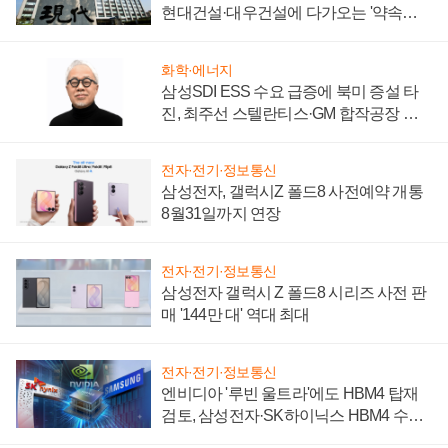
현대건설·대우건설에 다가오는 '약속의
시간'
화학·에너지
삼성SDI ESS 수요 급증에 북미 증설 타
진, 최주선 스텔란티스·GM 합작공장 건
설 재추진하나
전자·전기·정보통신
삼성전자, 갤럭시Z 폴드8 사전예약 개통
8월31일까지 연장
전자·전기·정보통신
삼성전자 갤럭시 Z 폴드8 시리즈 사전 판
매 '144만 대' 역대 최대
전자·전기·정보통신
엔비디아 '루빈 울트라'에도 HBM4 탑재
검토, 삼성전자·SK하이닉스 HBM4 수율
에 주도권 갈린다