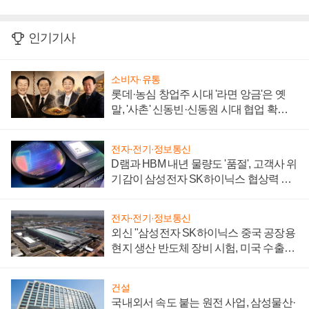
인기기사
소비자·유통
롯데·농심 창업주 시대 '라면 앙금'은 옛
말, '사촌' 신동빈·신동원 시대 협업 확대
일로
전자·전기·정보통신
D램과 HBM 내년 물량도 '품절', 고객사 위
기감이 삼성전자 SK하이닉스 협상력 더
키워
전자·전기·정보통신
외신 "삼성전자 SK하이닉스 중국 공장용
현지 생산 반도체 장비 시험, 미국 수출통
제 대비"
건설
국내외서 속도 붙는 원전 사업, 삼성물산·