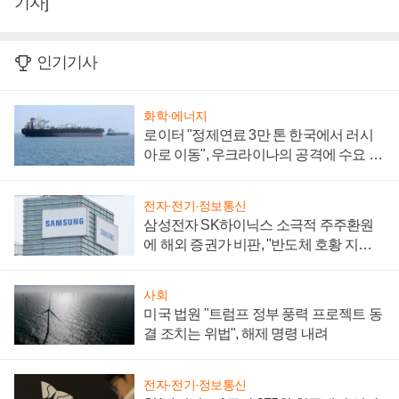
기자]
인기기사
화학·에너지
로이터 "정제연료 3만 톤 한국에서 러시
아로 이동", 우크라이나의 공격에 수요 늘
어
전자·전기·정보통신
삼성전자 SK하이닉스 소극적 주주환원
에 해외 증권가 비판, "반도체 호황 지속
성 의문"
사회
미국 법원 "트럼프 정부 풍력 프로젝트 동
결 조치는 위법", 해제 명령 내려
전자·전기·정보통신