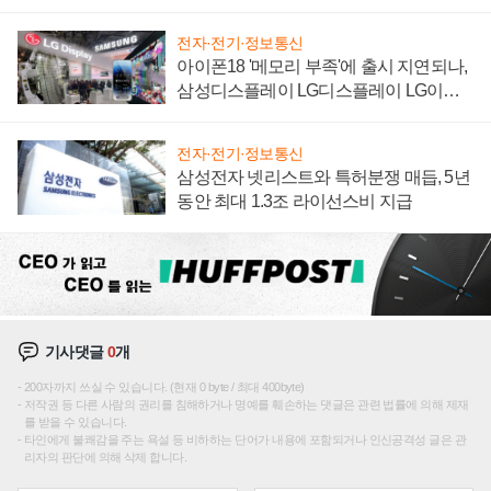
집해 종합 로보틱스 기업으로
전자·전기·정보통신
아이폰18 '메모리 부족'에 출시 지연되나,
삼성디스플레이 LG디스플레이 LG이노
텍 '탈애플' 수익 다각화 속도
전자·전기·정보통신
삼성전자 넷리스트와 특허분쟁 매듭, 5년
동안 최대 1.3조 라이선스비 지급
기사댓글
0
개
200자까지 쓰실 수 있습니다. (현재 0 byte / 최대 400byte)
저작권 등 다른 사람의 권리를 침해하거나 명예를 훼손하는 댓글은 관련 법률에 의해 제재
를 받을 수 있습니다.
타인에게 불쾌감을 주는 욕설 등 비하하는 단어가 내용에 포함되거나 인신공격성 글은 관
리자의 판단에 의해 삭제 합니다.