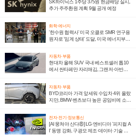
SK하이닉스 1주당 375원 현금배당 실시,
추가 주주환원 계획 9월 공개 예정
화학·에너지
'한수원 협력사' 미국 오클로 SMR 연구용
원자로 '임계 상태' 도달, 미국 에너지부
"중요한 이정표"
자동차·부품
현대차 올해 SUV 국내 베스트셀러 톱10
에서 싼타페만 자리매김, 그랜저·아반떼
'세단 쌍끌이'로 내수 방어
자동차·부품
BYD코리아 가격 앞세워 수입차 4위 올랐
지만, BMW·벤츠보다 높은 공임비에 소비
자 불만 폭발
전자·전기·정보통신
[AI 뭉쳐야 산다⑧] LG·엔비디아 '피지컬 A
I' 동맹 강화, 구광모 제조·데이터·기술 결