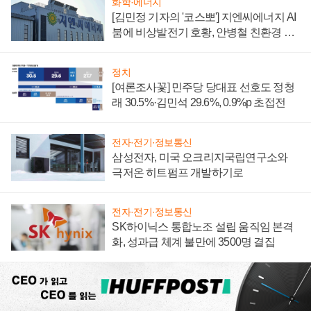
화학·에너지
[김민정 기자의 '코스뽀'] 지엔씨에너지 AI
붐에 비상발전기 호황, 안병철 친환경 에
너지 발전전문기업 향한다
정치
[여론조사꽃] 민주당 당대표 선호도 정청
래 30.5%·김민석 29.6%, 0.9%p 초접전
전자·전기·정보통신
삼성전자, 미국 오크리지국립연구소와
극저온 히트펌프 개발하기로
전자·전기·정보통신
SK하이닉스 통합노조 설립 움직임 본격
화, 성과급 체계 불만에 3500명 결집