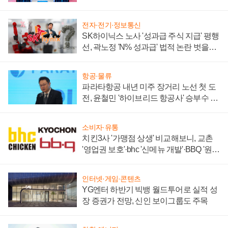
부각
전자·전기·정보통신
SK하이닉스 노사 '성과급 주식 지급' 평행
선, 곽노정 'N% 성과급' 법적 논란 벗을지
주목
항공·물류
파라타항공 내년 미주 장거리 노선 첫 도
전, 윤철민 '하이브리드 항공사' 승부수 통
할까
소비자·유통
치킨3사 '가맹점 상생' 비교해보니, 교촌
'영업권 보호'·bhc '신메뉴 개발'·BBQ '원가
부담'
인터넷·게임·콘텐츠
YG엔터 하반기 빅뱅 월드투어로 실적 성
장 증권가 전망, 신인 보이그룹도 주목