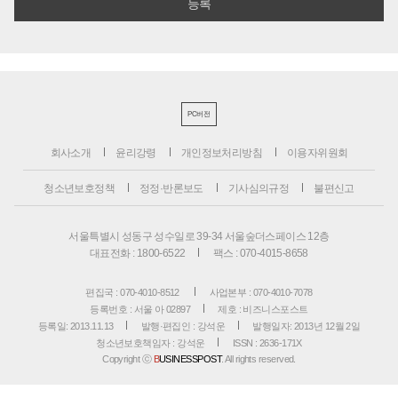
PC버전
회사소개
윤리강령
개인정보처리방침
이용자위원회
청소년보호정책
정정·반론보도
기사심의규정
불편신고
서울특별시 성동구 성수일로 39-34 서울숲더스페이스 12층
대표전화 : 1800-6522
팩스 : 070-4015-8658
편집국 : 070-4010-8512
사업본부 : 070-4010-7078
등록번호 : 서울 아 02897
제호 : 비즈니스포스트
등록일: 2013.11.13
발행·편집인 : 강석운
발행일자: 2013년 12월 2일
청소년보호책임자 : 강석운
ISSN : 2636-171X
Copyright ⓒ
B
USINESSPOST
. All rights reserved.