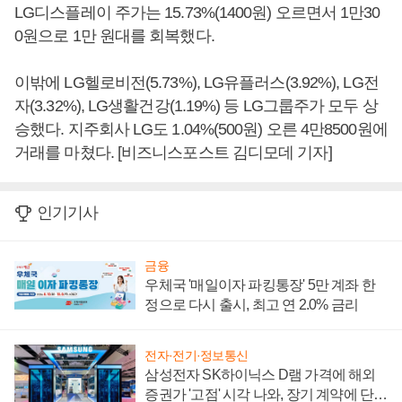
LG디스플레이 주가는 15.73%(1400원) 오르면서 1만30
0원으로 1만 원대를 회복했다.
이밖에 LG헬로비전(5.73%), LG유플러스(3.92%), LG전
자(3.32%), LG생활건강(1.19%) 등 LG그룹주가 모두 상
승했다. 지주회사 LG도 1.04%(500원) 오른 4만8500원에
거래를 마쳤다. [비즈니스포스트 김디모데 기자]
인기기사
금융
우체국 '매일이자 파킹통장' 5만 계좌 한
정으로 다시 출시, 최고 연 2.0% 금리
전자·전기·정보통신
삼성전자 SK하이닉스 D램 가격에 해외
증권가 '고점' 시각 나와, 장기 계약에 단점