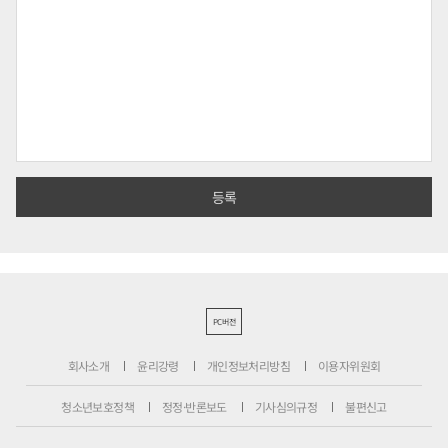
PC버전
회사소개
윤리강령
개인정보처리방침
이용자위원회
청소년보호정책
정정·반론보도
기사심의규정
불편신고