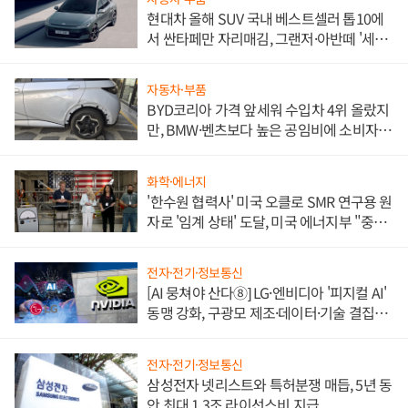
현대차 올해 SUV 국내 베스트셀러 톱10에
서 싼타페만 자리매김, 그랜저·아반떼 '세단
쌍끌이'로 내수 방어
자동차·부품
BYD코리아 가격 앞세워 수입차 4위 올랐지
만, BMW·벤츠보다 높은 공임비에 소비자
불만 폭발
화학·에너지
'한수원 협력사' 미국 오클로 SMR 연구용 원
자로 '임계 상태' 도달, 미국 에너지부 "중요
한 이정표"
전자·전기·정보통신
[AI 뭉쳐야 산다⑧] LG·엔비디아 '피지컬 AI'
동맹 강화, 구광모 제조·데이터·기술 결집
해 종합 로보틱스 기업으로
전자·전기·정보통신
삼성전자 넷리스트와 특허분쟁 매듭, 5년 동
안 최대 1.3조 라이선스비 지급