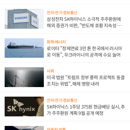
전자·전기·정보통신
삼성전자 SK하이닉스 소극적 주주환원에
해외 증권가 비판, "반도체 호황 지속성 의
문"
화학·에너지
로이터 "정제연료 3만 톤 한국에서 러시아
로 이동", 우크라이나의 공격에 수요 늘어
사회
미국 법원 "트럼프 정부 풍력 프로젝트 동결
조치는 위법", 해제 명령 내려
전자·전기·정보통신
SK하이닉스 1주당 375원 현금배당 실시, 추
가 주주환원 계획 9월 공개 예정
자동차·부품