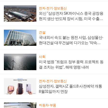
전자·전기·정보통신
외신 "삼성전자 SK하이닉스 중국 공장용
현지 생산 반도체 장비 시험, 미국 수출통
제 대비"
건설
국내외서 속도 붙는 원전 사업, 삼성물산·
현대건설·대우건설에 다가오는 '약속의
시간'
사회
미국 법원 "트럼프 정부 풍력 프로젝트 동
결 조치는 위법", 해제 명령 내려
전자·전기·정보통신
삼성전자, 갤럭시Z 폴드8 사전예약 개통
8월31일까지 연장
자동차·부품