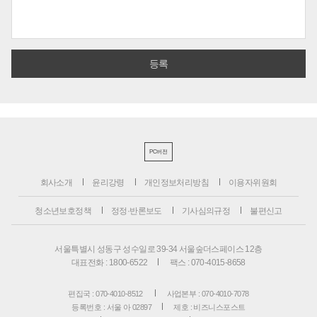
PC버전
회사소개
윤리강령
개인정보처리방침
이용자위원회
청소년보호정책
정정·반론보도
기사심의규정
불편신고
서울특별시 성동구 성수일로 39-34 서울숲더스페이스 12층
대표전화 : 1800-6522
팩스 : 070-4015-8658
편집국 : 070-4010-8512
사업본부 : 070-4010-7078
등록번호 : 서울 아 02897
제호 : 비즈니스포스트