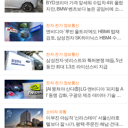
BYD코리아 가격 앞세워 수입차 4위 올랐
지만, BMW·벤츠보다 높은 공임비에 소비
자 불만 폭발
전자·전기·정보통신
엔비디아 '루빈 울트라'에도 HBM4 탑재
검토, 삼성전자·SK하이닉스 HBM4 수율
에 주도권 갈린다
전자·전기·정보통신
삼성전자 넷리스트와 특허분쟁 매듭, 5년
동안 최대 1.3조 라이선스비 지급
전자·전기·정보통신
[AI 뭉쳐야 산다⑧] LG·엔비디아 '피지컬 A
I' 동맹 강화, 구광모 제조·데이터·기술 결
집해 종합 로보틱스 기업으로
소비자·유통
이부진 야심작 '신라스테이' 서울신라호
텔보다 잘 나가, 평택·주문진·해남·건대로