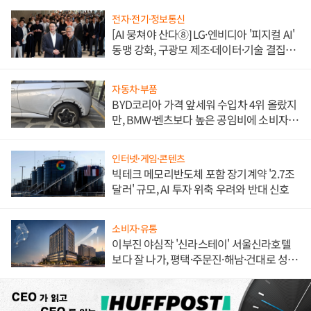
전자·전기·정보통신
[AI 뭉쳐야 산다⑧] LG·엔비디아 '피지컬 AI'
동맹 강화, 구광모 제조·데이터·기술 결집
해 종합 로보틱스 기업으로
자동차·부품
BYD코리아 가격 앞세워 수입차 4위 올랐지
만, BMW·벤츠보다 높은 공임비에 소비자
불만 폭발
인터넷·게임·콘텐츠
빅테크 메모리반도체 포함 장기계약 '2.7조
달러' 규모, AI 투자 위축 우려와 반대 신호
소비자·유통
이부진 야심작 '신라스테이' 서울신라호텔
보다 잘 나가, 평택·주문진·해남·건대로 성
장판 더 넓힌다