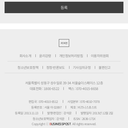
PC버전
회사소개
윤리강령
개인정보처리방침
이용자위원회
청소년보호정책
정정·반론보도
기사심의규정
불편신고
서울특별시 성동구 성수일로 39-34 서울숲더스페이스 12층
대표전화 : 1800-6522
팩스 : 070-4015-8658
편집국 : 070-4010-8512
사업본부 : 070-4010-7078
등록번호 : 서울 아 02897
제호 : 비즈니스포스트
등록일: 2013.11.13
발행·편집인 : 강석운
발행일자: 2013년 12월 2일
청소년보호책임자 : 강석운
ISSN : 2636-171X
Copyright ⓒ
B
USINESSPOST
. All rights reserved.