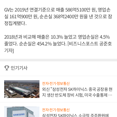
GV는 2019년 연결기준으로 매출 586억5100만 원, 영업손
실 161억900만 원, 순손실 368억2400만 원을 낸 것으로 잠
정집계됐다.
2018년과 비교해 매출은 10.3% 늘었고 영업손실은 4.5%
줄었다. 순손실은 454.2% 늘었다. [비즈니스포스트 공준호
기자]
인기기사
전자·전기·정보통신
외신 "삼성전자 SK하이닉스 중국 공장용 현
지 생산 반도체 장비 시험, 미국 수출통제 대
비"
전자·전기·정보통신
삼성전자 SK하이닉스 소극적 주주환원에