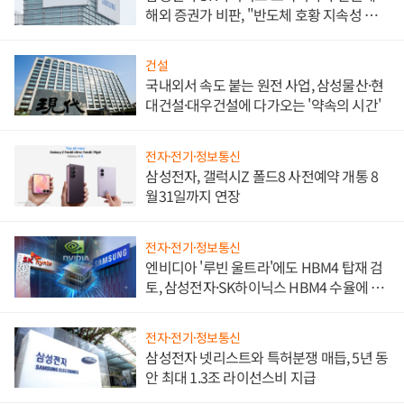
해외 증권가 비판, "반도체 호황 지속성 의
문"
건설
국내외서 속도 붙는 원전 사업, 삼성물산·현
대건설·대우건설에 다가오는 '약속의 시간'
전자·전기·정보통신
삼성전자, 갤럭시Z 폴드8 사전예약 개통 8
월31일까지 연장
전자·전기·정보통신
엔비디아 '루빈 울트라'에도 HBM4 탑재 검
토, 삼성전자·SK하이닉스 HBM4 수율에 주
도권 갈린다
전자·전기·정보통신
삼성전자 넷리스트와 특허분쟁 매듭, 5년 동
안 최대 1.3조 라이선스비 지급