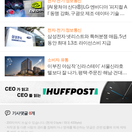
전자·전기·정보통신
[AI 뭉쳐야 산다⑧] LG·엔비디아 '피지컬 A
I' 동맹 강화, 구광모 제조·데이터·기술 결
집해 종합 로보틱스 기업으로
전자·전기·정보통신
삼성전자 넷리스트와 특허분쟁 매듭, 5년
동안 최대 1.3조 라이선스비 지급
소비자·유통
이부진 야심작 '신라스테이' 서울신라호
텔보다 잘 나가, 평택·주문진·해남·건대로
성장판 더 넓힌다
기사댓글
0
개
200자까지 쓰실 수 있습니다. (현재 0 byte / 최대 400byte)
저작권 등 다른 사람의 권리를 침해하거나 명예를 훼손하는 댓글은 관련 법률에 의해 제재
를 받을 수 있습니다.