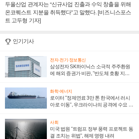
두올산업 관계자는 “신규사업 진출과 수익 창출을 위해
온코퀘스트 지분을 취득했다”고 말했다. [비즈니스포스
트 고두형 기자]
인기기사
전자·전기·정보통신
삼성전자 SK하이닉스 소극적 주주환원
에 해외 증권가 비판, "반도체 호황 지속
성 의문"
화학·에너지
로이터 "정제연료 3만 톤 한국에서 러시
아로 이동", 우크라이나의 공격에 수요 늘
어
사회
미국 법원 "트럼프 정부 풍력 프로젝트 동
결 조치는 위법", 해제 명령 내려