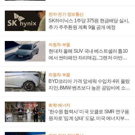
전자·전기·정보통신
SK하이닉스 1주당 375원 현금배당 실시,
추가 주주환원 계획 9월 공개 예정
자동차·부품
현대차 올해 SUV 국내 베스트셀러 톱10
에서 싼타페만 자리매김, 그랜저·아반떼
'세단 쌍끌이'로 내수 방어
자동차·부품
BYD코리아 가격 앞세워 수입차 4위 올랐
지만, BMW·벤츠보다 높은 공임비에 소비
자 불만 폭발
화학·에너지
'한수원 협력사' 미국 오클로 SMR 연구용
원자로 '임계 상태' 도달, 미국 에너지부
"중요한 이정표"