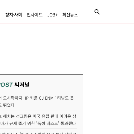
제
정치·사회
인사이트
JOB+
최신뉴스
씨저널
POST
 도시락까지' IP 키운 CJ ENM : 티빙도 웃
도 뛰었다
호 해치는 선크림은 미국·유럽 판매 어려운 상
콜마가 규제 뚫기 위한 '독성 테스트' 통과했다