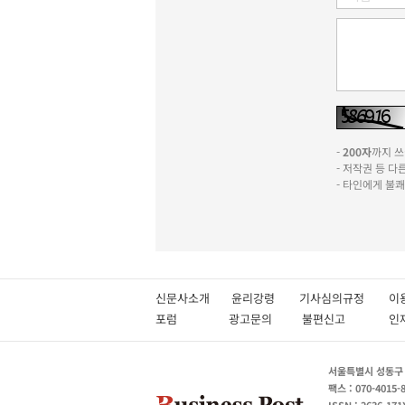
-
200자
까지 쓰실
- 저작권 등 
- 타인에게 불
신문사소개
윤리강령
기사심의규정
이
포럼
광고문의
불편신고
서울특별시 성동구 성
팩스 : 070-4015-
ISSN : 2636-171