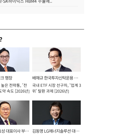
·SK하이닉스 HBM4 수율에..
?
뱅크 행장
배재규 한국투자신탁운용 대
높은 전략통, '전
국내 ETF 시장 선구자, '업계 3
표이사 사장
도약 속도 [2026년]
위' 탈환 과제 [2026년]
효성 대표이사 부회
김동명 LG에너지솔루션 대표