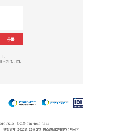
등록
다.
 삭제 합니다.
010-8510
광고국 070-4010-8511
운
발행일자: 2013년 12월 2일
청소년보호책임자 : 박상유