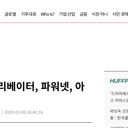
글로벌
기후대응
Who Is?
기업·산업
금융
시장·머니
시민·경
HUFF
리베이터, 파워넷, 아
'드라마에서
고 커머스
바닷속 산
2020-03-06 18:42:16
황 : 한국