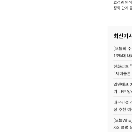
효성과 인적 
장
정화 단계 들
최신기
[오늘의 주
13%대 내
한화리츠 "
"세미콜론
엘앤에프 2
기 LFP 
대우건설 
장 추천 예
[오늘Who
3조 클럽 