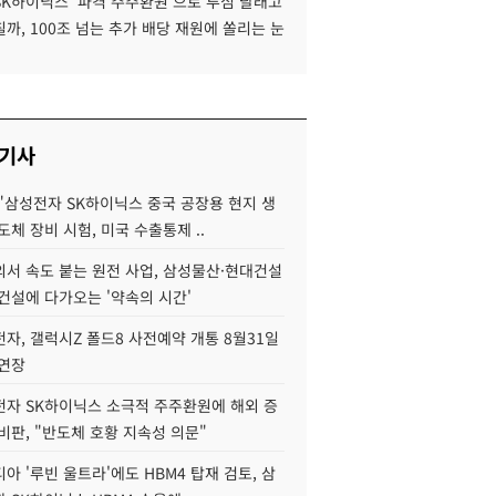
SK하이닉스 '파격 주주환원'으로 투심 달래고
까, 100조 넘는 추가 배당 재원에 쏠리는 눈
 기사
"삼성전자 SK하이닉스 중국 공장용 현지 생
도체 장비 시험, 미국 수출통제 ..
서 속도 붙는 원전 사업, 삼성물산·현대건설
건설에 다가오는 '약속의 시간'
자, 갤럭시Z 폴드8 사전예약 개통 8월31일
 연장
자 SK하이닉스 소극적 주주환원에 해외 증
비판, "반도체 호황 지속성 의문"
아 '루빈 울트라'에도 HBM4 탑재 검토, 삼