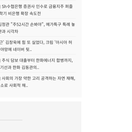
] Sh수협은행 증권사 인수로 금융지주 퍼즐
신학기 비은행 확장 속도전
정관 "주52시간 손봐야", 메가특구 특례 놓
관과 시각차
근' 김창욱에 힘 또 실었다, 크림 '아시아 허
 야망에 네이버 뒷..
] 주식 담보 대출부터 한화에너지 합병까지,
기선과 한화 김동관의..
] 사회의 가장 약한 고리 공격하는 자연 재해,
해소로 사회적 재..