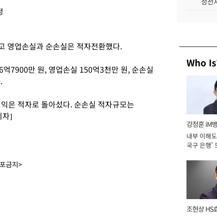
성전자
정
소했고 영업손실과 순손실은 적자전환했다.
Who Is
억7900만 원, 영업손실 150억3천만 원, 순손실
.
업이익은 적자로 돌아섰다. 순손실 적자규모는
기자]
강정훈 iM
내부 이해도 
국구 은행' 
배포금지>
조현상 HS