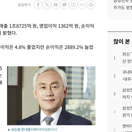
삼성전자 
공유하기
주가도 받칠
 1조8725억 원, 영업이익 1362억 원, 순이익
일 밝혔다.
많이 본
업이익은 4.8% 줄었지만 순이익은 2889.2% 늘었
외신 
1
산 반
5
국내외
순
2
·대우
계
삼성전
3
까지
삼성전
4
권가 
엔비디
5
▲ 송승봉 현대엘리베이터 대표이사.