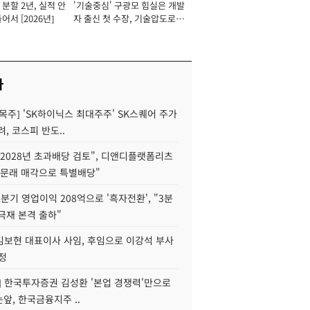
분할 2년, 실적 안
'기술중심' 구광모 힘실은 개발
이사 사장
어서 [2026년]
자 출신 첫 수장, 기술압도로
경쟁력 확보 사활 [2026년]
사
목주] 'SK하이닉스 최대주주' SK스퀘어 주가
려, 코스피 반도..
2028년 초과배당 검토", 디앤디플랫폼리츠
 문래 매각으로 특별배당"
분기 영업이익 208억으로 '흑자전환', "3분
양극재 본격 출하"
김보현 대표이사 사임, 후임으로 이강석 부사
정
] 한국투자증권 김성환 '본업 경쟁력'만으로
눈앞, 한국금융지주 ..