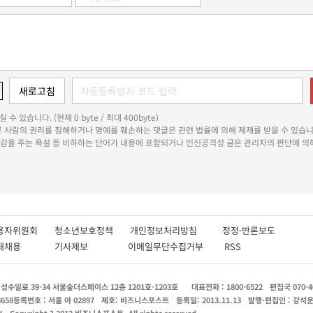
 수 있습니다. (현재 0 byte / 최대 400byte)
다른 사람의 권리를 침해하거나 명예를 훼손하는 댓글은 관련 법률에 의해 제재를 받을 수 있습니
쾌감을 주는 욕설 등 비하하는 단어가 내용에 포함되거나 인신공격성 글은 관리자의 판단에 의해
용자위원회
청소년보호정책
개인정보처리방침
정정·반론보도
인재채용
기사제보
이메일무단수집거부
RSS
수일로 39-34 서울숲더스페이스 12층 1201호-1203호
대표전화 : 1800-6522
편집국 070-4
8658
등록번호 : 서울 아 02897
제호: 비즈니스포스트
등록일: 2013.11.13
발행·편집인 : 강석
X
Copyright ? 2013 비즈니스포스트. All rights reserved.