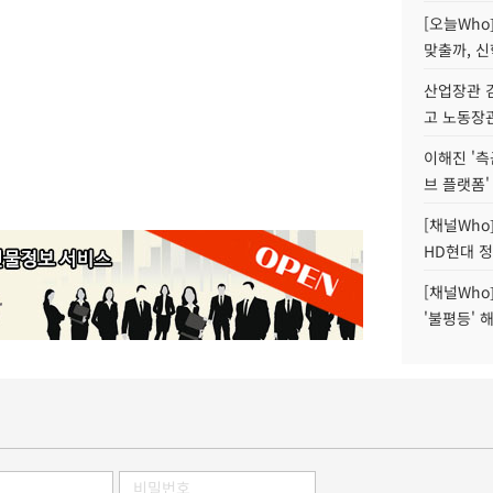
[오늘Who
맞출까, 
산업장관 김
고 노동장
이해진 '측
브 플랫폼'
[채널Who
HD현대 정
[채널Who
'불평등' 