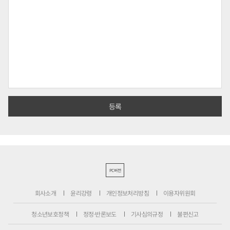
PC버전
회사소개
윤리강령
개인정보처리방침
이용자위원회
청소년보호정책
정정·반론보도
기사심의규정
불편신고