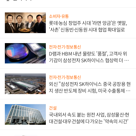
소비자·유통
롯데·농심 창업주 시대 '라면 앙금'은 옛말,
'사촌' 신동빈·신동원 시대 협업 확대일로
전자·전기·정보통신
D램과 HBM 내년 물량도 '품절', 고객사 위
기감이 삼성전자 SK하이닉스 협상력 더 키
워
전자·전기·정보통신
외신 "삼성전자 SK하이닉스 중국 공장용 현
지 생산 반도체 장비 시험, 미국 수출통제 대
비"
건설
국내외서 속도 붙는 원전 사업, 삼성물산·현
대건설·대우건설에 다가오는 '약속의 시간'