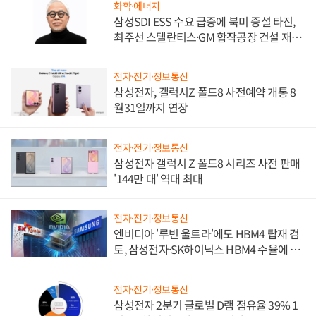
화학·에너지
삼성SDI ESS 수요 급증에 북미 증설 타진,
최주선 스텔란티스·GM 합작공장 건설 재추
진하나
전자·전기·정보통신
삼성전자, 갤럭시Z 폴드8 사전예약 개통 8
월31일까지 연장
전자·전기·정보통신
삼성전자 갤럭시 Z 폴드8 시리즈 사전 판매
'144만 대' 역대 최대
전자·전기·정보통신
엔비디아 '루빈 울트라'에도 HBM4 탑재 검
토, 삼성전자·SK하이닉스 HBM4 수율에 주
도권 갈린다
전자·전기·정보통신
삼성전자 2분기 글로벌 D램 점유율 39% 1