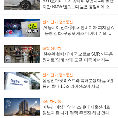
BYD코리아 가격 앞세워 수입차 4위 올랐
지만, BMW·벤츠보다 높은 공임비에 소비
자 불만 폭발
전자·전기·정보통신
[AI 뭉쳐야 산다⑧] LG·엔비디아 '피지컬 A
I' 동맹 강화, 구광모 제조·데이터·기술 결
집해 종합 로보틱스 기업으로
화학·에너지
'한수원 협력사' 미국 오클로 SMR 연구용
원자로 '임계 상태' 도달, 미국 에너지부
"중요한 이정표"
전자·전기·정보통신
삼성전자 넷리스트와 특허분쟁 매듭, 5년
동안 최대 1.3조 라이선스비 지급
소비자·유통
이부진 야심작 '신라스테이' 서울신라호
텔보다 잘 나가, 평택·주문진·해남·건대로