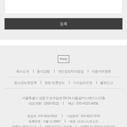
PC버전
회사소개
윤리강령
개인정보처리방침
이용자위원회
청소년보호정책
정정·반론보도
기사심의규정
불편신고
서울특별시 성동구 성수일로 39-34 서울숲더스페이스 12층
대표전화 : 1800-6522
팩스 : 070-4015-8658
편집국 : 070-4010-8512
사업본부 : 070-4010-7078
등록번호 : 서울 아 02897
제호 : 비즈니스포스트
등록일: 2013.11.13
발행·편집인 : 강석운
발행일자: 2013년 12월 2일