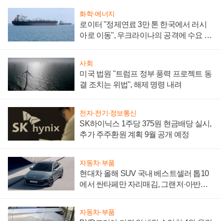
화학·에너지
로이터 "정제연료 3만 톤 한국에서 러시
아로 이동", 우크라이나의 공격에 수요 늘
어
사회
미국 법원 "트럼프 정부 풍력 프로젝트 동
결 조치는 위법", 해제 명령 내려
전자·전기·정보통신
SK하이닉스 1주당 375원 현금배당 실시,
추가 주주환원 계획 9월 공개 예정
자동차·부품
현대차 올해 SUV 국내 베스트셀러 톱10
에서 싼타페만 자리매김, 그랜저·아반떼
'세단 쌍끌이'로 내수 방어
자동차·부품