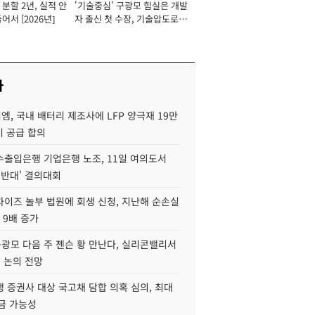
분할 2년, 실적 안
'기술중심' 구광모 힘실은 개발
이사 사장
어서 [2026년]
자 출신 첫 수장, 기술압도로
경쟁력 확보 사활 [2026년]
사
, 국내 배터리 제조사에 LFP 양극재 19만
기 공급 합의
수출입은행 기업은행 노조, 11일 여의도서
 반대' 결의대회
차이즈 놀부 법원에 회생 신청, 지난해 순손실
 9배 증가
구광모 다음 주 젠슨 황 만난다, 실리콘밸리서
' 논의 전망
 증권사 대상 국고채 담합 의혹 심의, 최대
금 가능성