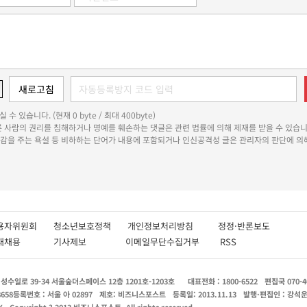
 수 있습니다. (현재 0 byte / 최대 400byte)
다른 사람의 권리를 침해하거나 명예를 훼손하는 댓글은 관련 법률에 의해 제재를 받을 수 있습니
쾌감을 주는 욕설 등 비하하는 단어가 내용에 포함되거나 인신공격성 글은 관리자의 판단에 의해
용자위원회
청소년보호정책
개인정보처리방침
정정·반론보도
인재채용
기사제보
이메일무단수집거부
RSS
수일로 39-34 서울숲더스페이스 12층 1201호-1203호
대표전화 : 1800-6522
편집국 070-4
8658
등록번호 : 서울 아 02897
제호: 비즈니스포스트
등록일: 2013.11.13
발행·편집인 : 강석
X
Copyright ? 2013 비즈니스포스트. All rights reserved.