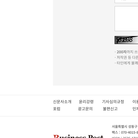
-
200자
까지 쓰실
- 저작권 등 
- 타인에게 불
신문사소개
윤리강령
기사심의규정
이
포럼
광고문의
불편신고
서울특별시 성동구 성
팩스 : 070-4015-
ISSN : 2636-171