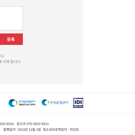
등록
다.
 삭제 합니다.
010-8510
광고국 070-4010-8511
운
발행일자: 2013년 12월 2일
청소년보호책임자 : 박상유