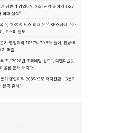
권 상반기 영업이익 2조2천억 순이익 1조7
대 최대 실적"
목주] 'SK하이닉스 최대주주' SK스퀘어 주가
려, 코스피 반도..
2분기 영업이익 1057억 29.5% 늘어, 천궁-II
기 매출..
화리츠 "2028년 초과배당 검토", 디앤디플랫
미콜론 문래 매각으..
분기 영업이익 208억으로 흑자전환, "3분기
재 본격 출하"