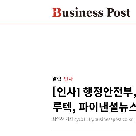
알림
인사
[인사] 행정안전부
루텍, 파이낸셜뉴스
최영찬 기자 cyc0111@businesspost.co.kr