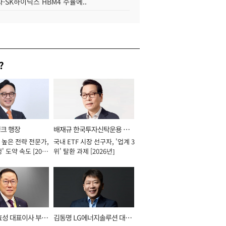
·SK하이닉스 HBM4 수율에..
?
뱅크 행장
배재규 한국투자신탁운용 대
 높은 전략 전문가,
국내 ETF 시장 선구자, '업계 3
표이사 사장
' 도약 속도 [2026
위' 탈환 과제 [2026년]
효성 대표이사 부회
김동명 LG에너지솔루션 대표