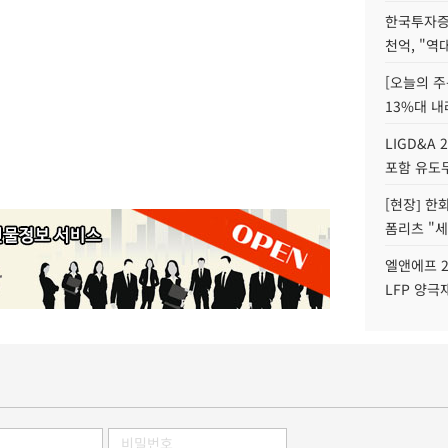
한국투자증
천억, "역
[오늘의 주
13%대 내
LIGD&A 
포함 유도무
[현장] 한
폼리츠 "세
엘앤에프 2
LFP 양극