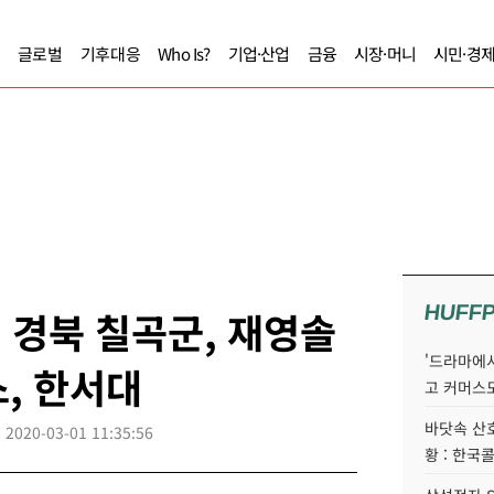
글로벌
기후대응
Who Is?
기업·산업
금융
시장·머니
시민·경
HUFF
, 경북 칠곡군, 재영솔
'드라마에서
, 한서대
고 커머스
바닷속 산
2020-03-01 11:35:56
황 : 한국