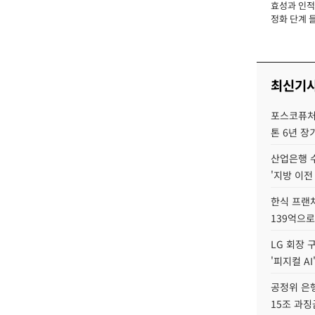
효성과 인적 
장
정화 단계 들
최신기
포스코퓨처엠
톤 6년 장
산업은행 
'지방 이전
한식 프랜
139억으로
LG 회장 
'피지컬 AI
공정위 은행
15조 과징