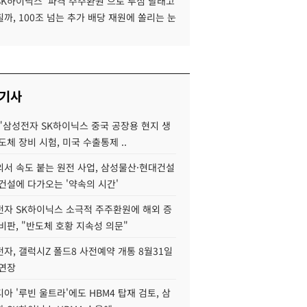
SK하이닉스 '파격 주주환원'으로 투심 달래고
까, 100조 넘는 추가 배당 재원에 쏠리는 눈
 기사
"삼성전자 SK하이닉스 중국 공장용 현지 생
도체 장비 시험, 미국 수출통제 ..
서 속도 붙는 원전 사업, 삼성물산·현대건설
건설에 다가오는 '약속의 시간'
자 SK하이닉스 소극적 주주환원에 해외 증
비판, "반도체 호황 지속성 의문"
자, 갤럭시Z 폴드8 사전예약 개통 8월31일
 연장
아 '루빈 울트라'에도 HBM4 탑재 검토, 삼