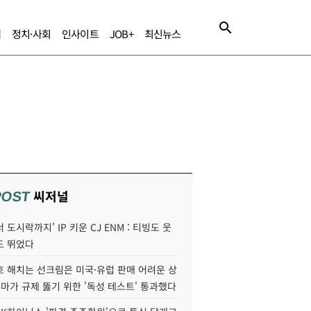
제
정치·사회
인사이트
JOB+
최신뉴스
씨저널
POST
 도시락까지' IP 키운 CJ ENM : 티빙도 웃
도 뛰었다
호 해치는 선크림은 미국·유럽 판매 어려운 상
콜마가 규제 뚫기 위한 '독성 테스트' 통과했다