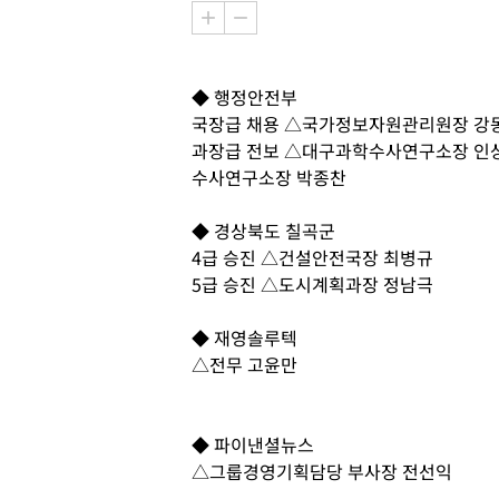
◆ 행정안전부
국장급 채용 △국가정보자원관리원장 강
과장급 전보 △대구과학수사연구소장 인
수사연구소장 박종찬
◆ 경상북도 칠곡군
4급 승진 △건설안전국장 최병규
5급 승진 △도시계획과장 정남극
◆ 재영솔루텍
△전무 고윤만
◆ 파이낸셜뉴스
△그룹경영기획담당 부사장 전선익