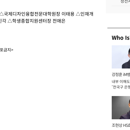
성전자
 △국제디자인융합전문대학원장 이태용 △인재개
진각 △학생종합지원센터장 전애은
Who Is
배포금지>
강정훈 iM
내부 이해도
'전국구 은행
년]
조현상 HS