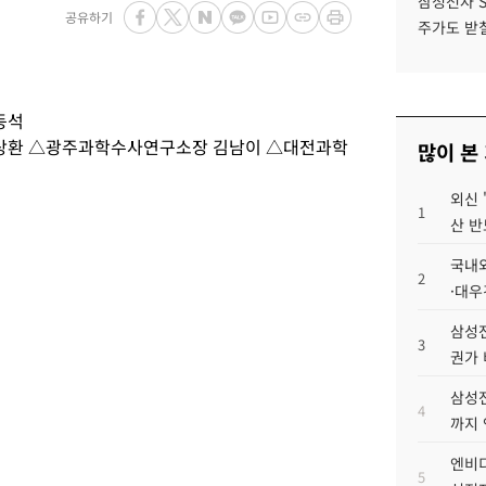
삼성전자 
공유하기
주가도 받칠
동석
상환 △광주과학수사연구소장 김남이 △대전과학
많이 본
외신 
1
산 반
국내외
2
·대우
삼성전
3
권가 
삼성전
4
까지
엔비디
5