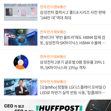
전자·전기·정보통신
삼성전자 갤럭시 Z 폴드8 시리즈 사전 판매
'144만 대' 역대 최대
전자·전기·정보통신
엔비디아 '루빈 울트라'에도 HBM4 탑재 검
토, 삼성전자·SK하이닉스 HBM4 수율에 주
도권 갈린다
전자·전기·정보통신
삼성전자 2분기 글로벌 D램 점유율 39% 1
위, SK하이닉스와 13%p 격차
전자·전기·정보통신
[오늘Who] 정철동 LG디스플레이 모바일 O
LED로 하반기 실적 반등 시동, '칩플레이
션'에 가격 인하 압박은 부담