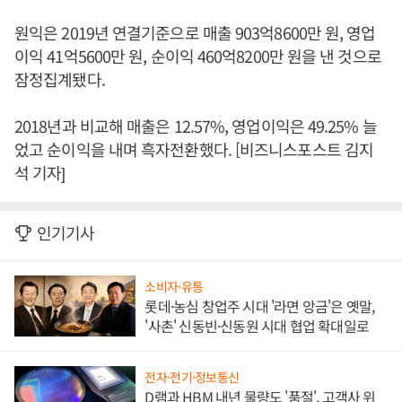
원익은 2019년 연결기준으로 매출 903억8600만 원, 영업
이익 41억5600만 원, 순이익 460억8200만 원을 낸 것으로
잠정집계됐다.
2018년과 비교해 매출은 12.57%, 영업이익은 49.25% 늘
었고 순이익을 내며 흑자전환했다. [비즈니스포스트 김지
석 기자]
인기기사
소비자·유통
롯데·농심 창업주 시대 '라면 앙금'은 옛말,
'사촌' 신동빈·신동원 시대 협업 확대일로
전자·전기·정보통신
D램과 HBM 내년 물량도 '품절', 고객사 위