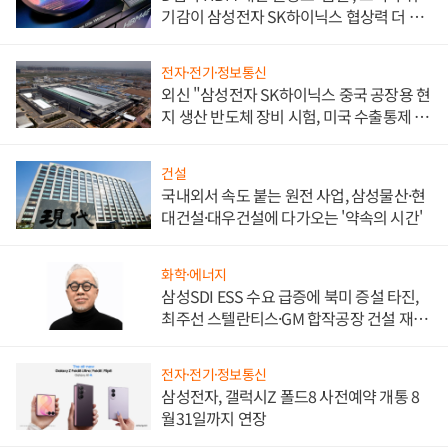
기감이 삼성전자 SK하이닉스 협상력 더 키
워
전자·전기·정보통신
외신 "삼성전자 SK하이닉스 중국 공장용 현
지 생산 반도체 장비 시험, 미국 수출통제 대
비"
건설
국내외서 속도 붙는 원전 사업, 삼성물산·현
대건설·대우건설에 다가오는 '약속의 시간'
화학·에너지
삼성SDI ESS 수요 급증에 북미 증설 타진,
최주선 스텔란티스·GM 합작공장 건설 재추
진하나
전자·전기·정보통신
삼성전자, 갤럭시Z 폴드8 사전예약 개통 8
월31일까지 연장