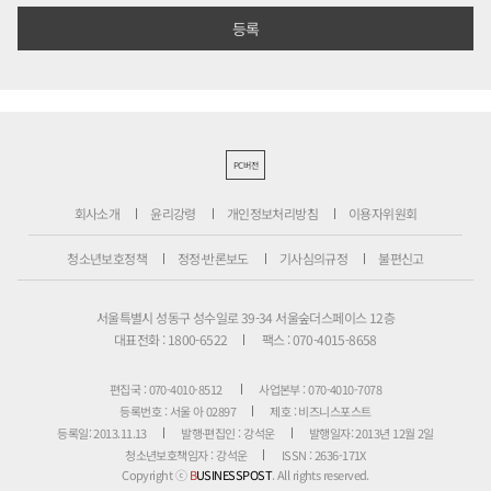
PC버전
회사소개
윤리강령
개인정보처리방침
이용자위원회
청소년보호정책
정정·반론보도
기사심의규정
불편신고
서울특별시 성동구 성수일로 39-34 서울숲더스페이스 12층
대표전화 : 1800-6522
팩스 : 070-4015-8658
편집국 : 070-4010-8512
사업본부 : 070-4010-7078
등록번호 : 서울 아 02897
제호 : 비즈니스포스트
등록일: 2013.11.13
발행·편집인 : 강석운
발행일자: 2013년 12월 2일
청소년보호책임자 : 강석운
ISSN : 2636-171X
Copyright ⓒ
B
USINESSPOST
. All rights reserved.