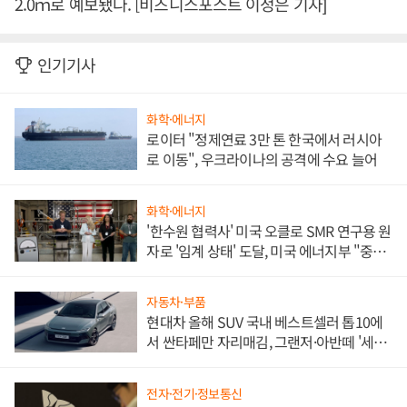
2.0ｍ로 예보됐다. [비즈니스포스트 이정은 기자]
인기기사
화학·에너지
로이터 "정제연료 3만 톤 한국에서 러시아
로 이동", 우크라이나의 공격에 수요 늘어
화학·에너지
'한수원 협력사' 미국 오클로 SMR 연구용 원
자로 '임계 상태' 도달, 미국 에너지부 "중요
한 이정표"
자동차·부품
현대차 올해 SUV 국내 베스트셀러 톱10에
서 싼타페만 자리매김, 그랜저·아반떼 '세단
쌍끌이'로 내수 방어
전자·전기·정보통신