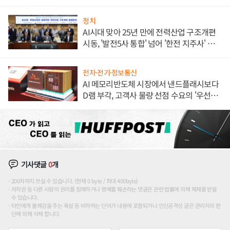
정치
AI시대 맞아 25년 만에 전력산업 구조개편
시동, '발전5사 통합' 넘어 '한전 지주사' 재편
론도
전자·전기·정보통신
AI 메모리반도체 시장에서 낸드플래시보다
D램 부각, 고객사 물량 선점 수요의 '우선순
위'
기사댓글
0
개
200자까지 쓰실 수 있습니다. (현재 0 byte / 최대 400byte)
저작권 등 다른 사람의 권리를 침해하거나 명예를 훼손하는 댓글은 관련 법률에 의해 제재를 받을
수 있습니다.
타인에게 불쾌감을 주는 욕설 등 비하하는 단어가 내용에 포함되거나 인신공격성 글은 관리자의 판
단에 의해 삭제 합니다.