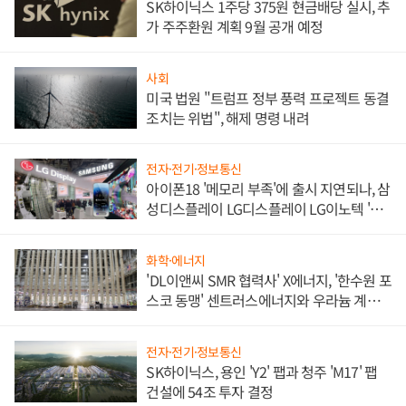
SK하이닉스 1주당 375원 현금배당 실시, 추
가 주주환원 계획 9월 공개 예정
사회
미국 법원 "트럼프 정부 풍력 프로젝트 동결
조치는 위법", 해제 명령 내려
전자·전기·정보통신
아이폰18 '메모리 부족'에 출시 지연되나, 삼
성디스플레이 LG디스플레이 LG이노텍 '탈
애플' 수익 다각화 속도
화학·에너지
'DL이앤씨 SMR 협력사' X에너지, '한수원 포
스코 동맹' 센트러스에너지와 우라늄 계약
체결
전자·전기·정보통신
SK하이닉스, 용인 'Y2' 팹과 청주 'M17' 팹
건설에 54조 투자 결정