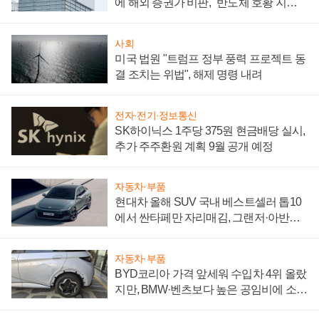
에 해외 증권가 비판, "반도체 호황 지속
성 의문"
사회
미국 법원 "트럼프 정부 풍력 프로젝트 동
결 조치는 위법", 해제 명령 내려
전자·전기·정보통신
SK하이닉스 1주당 375원 현금배당 실시,
추가 주주환원 계획 9월 공개 예정
자동차·부품
현대차 올해 SUV 국내 베스트셀러 톱10
에서 싼타페만 자리매김, 그랜저·아반떼
'세단 쌍끌이'로 내수 방어
자동차·부품
BYD코리아 가격 앞세워 수입차 4위 올랐
지만, BMW·벤츠보다 높은 공임비에 소비
자 불만 폭발