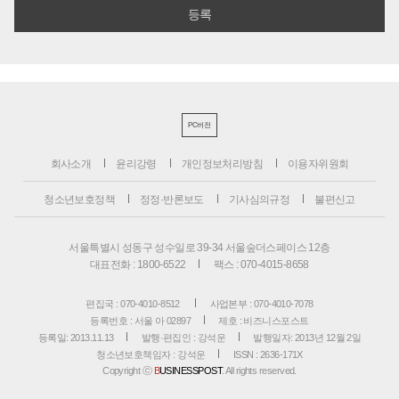
PC버전
회사소개
윤리강령
개인정보처리방침
이용자위원회
청소년보호정책
정정·반론보도
기사심의규정
불편신고
서울특별시 성동구 성수일로 39-34 서울숲더스페이스 12층
대표전화 : 1800-6522
팩스 : 070-4015-8658
편집국 : 070-4010-8512
사업본부 : 070-4010-7078
등록번호 : 서울 아 02897
제호 : 비즈니스포스트
등록일: 2013.11.13
발행·편집인 : 강석운
발행일자: 2013년 12월 2일
청소년보호책임자 : 강석운
ISSN : 2636-171X
Copyright ⓒ
B
USINESSPOST
. All rights reserved.