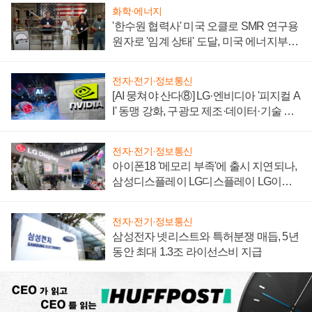
화학·에너지
'한수원 협력사' 미국 오클로 SMR 연구용
원자로 '임계 상태' 도달, 미국 에너지부
"중요한 이정표"
전자·전기·정보통신
[AI 뭉쳐야 산다⑧] LG·엔비디아 '피지컬 A
I' 동맹 강화, 구광모 제조·데이터·기술 결
집해 종합 로보틱스 기업으로
전자·전기·정보통신
아이폰18 '메모리 부족'에 출시 지연되나,
삼성디스플레이 LG디스플레이 LG이노
텍 '탈애플' 수익 다각화 속도
전자·전기·정보통신
삼성전자 넷리스트와 특허분쟁 매듭, 5년
동안 최대 1.3조 라이선스비 지급