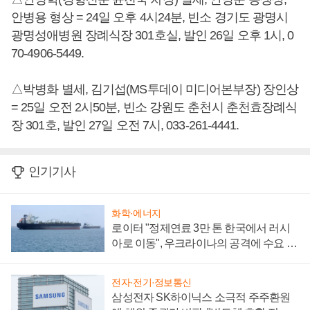
안병용 형상 = 24일 오후 4시24분, 빈소 경기도 광명시
광명성애병원 장례식장 301호실, 발인 26일 오후 1시, 0
70-4906-5449.
△박병화 별세, 김기섭(MS투데이 미디어본부장) 장인상
= 25일 오전 2시50분, 빈소 강원도 춘천시 춘천효장례식
장 301호, 발인 27일 오전 7시, 033-261-4441.
인기기사
화학·에너지
로이터 "정제연료 3만 톤 한국에서 러시
아로 이동", 우크라이나의 공격에 수요 늘
어
전자·전기·정보통신
삼성전자 SK하이닉스 소극적 주주환원