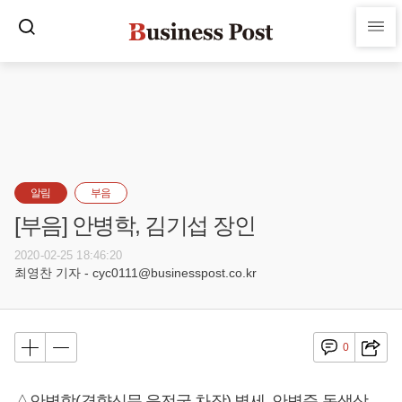
알림
부음
[부음] 안병학, 김기섭 장인
2020-02-25 18:46:20
최영찬 기자 - cyc0111@businesspost.co.kr
0
△안병학(경향신문 윤전국 차장) 별세, 안병준 동생상,