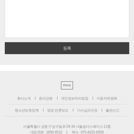
PC버전
회사소개
윤리강령
개인정보처리방침
이용자위원회
청소년보호정책
정정·반론보도
기사심의규정
불편신고
서울특별시 성동구 성수일로 39-34 서울숲더스페이스 12층
대표전화 : 1800-6522
팩스 : 070-4015-8658