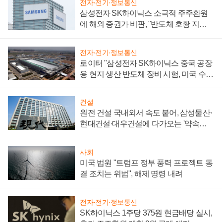
전자·전기·정보통신
삼성전자 SK하이닉스 소극적 주주환원
에 해외 증권가 비판, "반도체 호황 지속
성 의문"
전자·전기·정보통신
로이터 "삼성전자 SK하이닉스 중국 공장
용 현지 생산 반도체 장비 시험, 미국 수출
통제 대비"
건설
원전 건설 국내외서 속도 붙어, 삼성물산·
현대건설·대우건설에 다가오는 '약속의
시간'
사회
미국 법원 "트럼프 정부 풍력 프로젝트 동
결 조치는 위법", 해제 명령 내려
전자·전기·정보통신
SK하이닉스 1주당 375원 현금배당 실시,