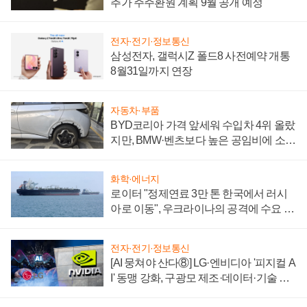
추가 주주환원 계획 9월 공개 예정
전자·전기·정보통신
삼성전자, 갤럭시Z 폴드8 사전예약 개통
8월31일까지 연장
자동차·부품
BYD코리아 가격 앞세워 수입차 4위 올랐
지만, BMW·벤츠보다 높은 공임비에 소비
자 불만 폭발
화학·에너지
로이터 "정제연료 3만 톤 한국에서 러시
아로 이동", 우크라이나의 공격에 수요 늘
어
전자·전기·정보통신
[AI 뭉쳐야 산다⑧] LG·엔비디아 '피지컬 A
I' 동맹 강화, 구광모 제조·데이터·기술 결
집해 종합 로보틱스 기업으로