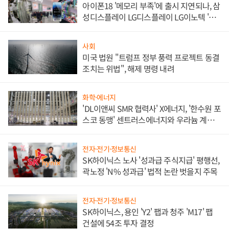
아이폰18 '메모리 부족'에 출시 지연되나, 삼
성디스플레이 LG디스플레이 LG이노텍 '탈
애플' 수익 다각화 속도
사회
미국 법원 "트럼프 정부 풍력 프로젝트 동결
조치는 위법", 해제 명령 내려
화학·에너지
'DL이앤씨 SMR 협력사' X에너지, '한수원 포
스코 동맹' 센트러스에너지와 우라늄 계약
체결
전자·전기·정보통신
SK하이닉스 노사 '성과급 주식지급' 평행선,
곽노정 'N% 성과급' 법적 논란 벗을지 주목
전자·전기·정보통신
SK하이닉스, 용인 'Y2' 팹과 청주 'M17' 팹
건설에 54조 투자 결정