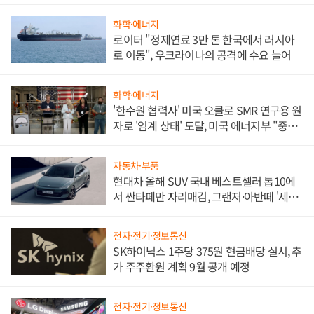
화학·에너지
로이터 "정제연료 3만 톤 한국에서 러시아
로 이동", 우크라이나의 공격에 수요 늘어
화학·에너지
'한수원 협력사' 미국 오클로 SMR 연구용 원
자로 '임계 상태' 도달, 미국 에너지부 "중요
한 이정표"
자동차·부품
현대차 올해 SUV 국내 베스트셀러 톱10에
서 싼타페만 자리매김, 그랜저·아반떼 '세단
쌍끌이'로 내수 방어
전자·전기·정보통신
SK하이닉스 1주당 375원 현금배당 실시, 추
가 주주환원 계획 9월 공개 예정
전자·전기·정보통신