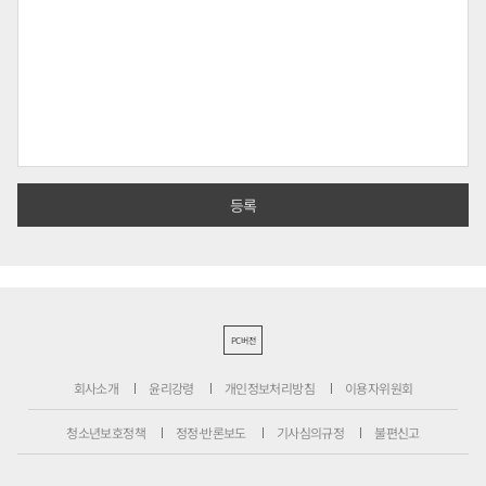
PC버전
회사소개
윤리강령
개인정보처리방침
이용자위원회
청소년보호정책
정정·반론보도
기사심의규정
불편신고