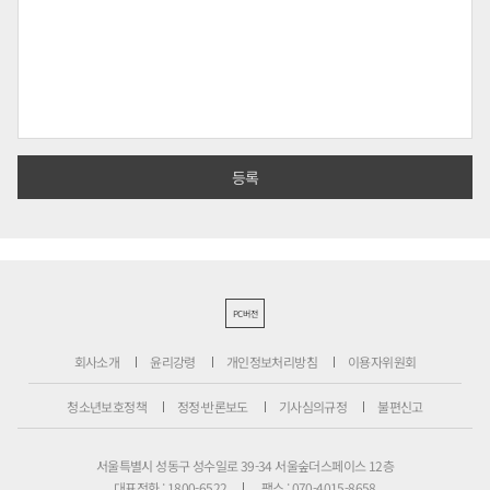
PC버전
회사소개
윤리강령
개인정보처리방침
이용자위원회
청소년보호정책
정정·반론보도
기사심의규정
불편신고
서울특별시 성동구 성수일로 39-34 서울숲더스페이스 12층
대표전화 : 1800-6522
팩스 : 070-4015-8658