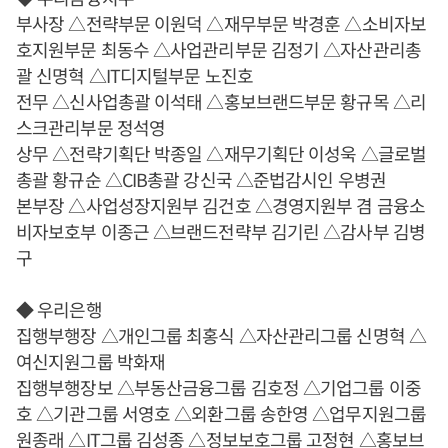
부사장 △전략부문 이원덕 △재무부문 박경훈 △소비자보
호지원부문 최동수 △사업관리부문 김정기 △자산관리총
괄 신명혁 △IT디지털부문 노진호
전무 △신사업총괄 이석태 △홍보브랜드부문 황규목 △리
스크관리부문 정석영
상무 △전략기획단 박종일 △재무기획단 이성욱 △글로벌
총괄 황규순 △CIB총괄 강신국 △준법감시인 우병권
본부장 △사업성장지원부 김건호 △경영지원부 겸 금융소
비자보호부 이종근 △브랜드전략부 김기린 △감사부 김병
구
◆ 우리은행
집행부행장 △개인그룹 최홍식 △자산관리그룹 신명혁 △
여신지원그룹 박화재
집행부행장보 △부동산금융그룹 김호정 △기업그룹 이중
호 △기관그룹 서영호 △외환그룹 송한영 △업무지원그룹
원종래 △IT그룹 김성종 △정보보호그룹 고정현 △홍보브