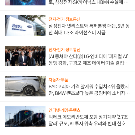
토, 삼성전자·SK하이닉스 HBM4 수율에 주
도권 갈린다
전자·전기·정보통신
삼성전자 넷리스트와 특허분쟁 매듭, 5년 동
안 최대 1.3조 라이선스비 지급
전자·전기·정보통신
[AI 뭉쳐야 산다⑧] LG·엔비디아 '피지컬 AI'
동맹 강화, 구광모 제조·데이터·기술 결집
해 종합 로보틱스 기업으로
자동차·부품
BYD코리아 가격 앞세워 수입차 4위 올랐지
만, BMW·벤츠보다 높은 공임비에 소비자
불만 폭발
인터넷·게임·콘텐츠
빅테크 메모리반도체 포함 장기계약 '2.7조
달러' 규모, AI 투자 위축 우려와 반대 신호