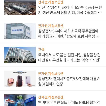
전자·전기·정보통신
외신 "삼성전자 SK하이닉스 중국 공장용 현
지 생산 반도체 장비 시험, 미국 수출통제 대
비"
전자·전기·정보통신
삼성전자 SK하이닉스 소극적 주주환원에
해외 증권가 비판, "반도체 호황 지속성 의
문"
건설
국내외서 속도 붙는 원전 사업, 삼성물산·현
대건설·대우건설에 다가오는 '약속의 시간'
전자·전기·정보통신
삼성전자, 갤럭시Z 폴드8 사전예약 개통 8
월31일까지 연장
전자·전기·정보통신
엔비디아 '루빈 울트라'에도 HBM4 탑재 검