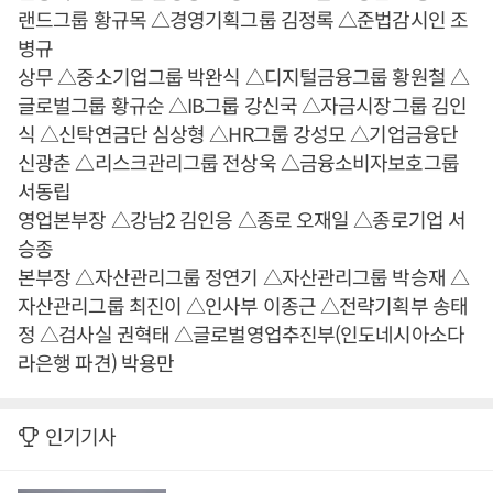
랜드그룹 황규목 △경영기획그룹 김정록 △준법감시인 조
병규
상무 △중소기업그룹 박완식 △디지털금융그룹 황원철 △
글로벌그룹 황규순 △IB그룹 강신국 △자금시장그룹 김인
식 △신탁연금단 심상형 △HR그룹 강성모 △기업금융단
신광춘 △리스크관리그룹 전상욱 △금융소비자보호그룹
서동립
영업본부장 △강남2 김인응 △종로 오재일 △종로기업 서
승종
본부장 △자산관리그룹 정연기 △자산관리그룹 박승재 △
자산관리그룹 최진이 △인사부 이종근 △전략기획부 송태
정 △검사실 권혁태 △글로벌영업추진부(인도네시아소다
라은행 파견) 박용만
인기기사