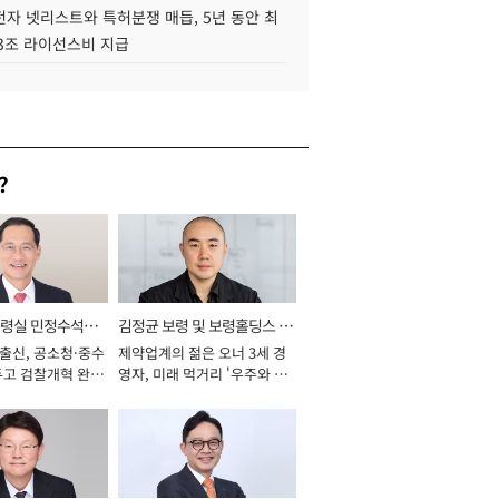
자 넷리스트와 특허분쟁 매듭, 5년 동안 최
.3조 라이선스비 지급
?
통령실 민정수석비
김정균 보령 및 보령홀딩스 대
 출신, 공소청·중수
제약업계의 젊은 오너 3세 경
표이사 사장
두고 검찰개혁 완수
영자, 미래 먹거리 '우주와 헬
년]
스케어' 공들여 [2026년]