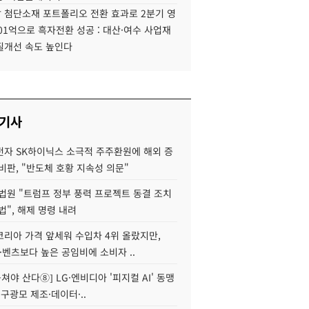
 첨단소재 포트폴리오 전환 효과로 2분기 영
01억으로 흑자전환 성공 : 대산·여수 사업재
질개선 속도 높인다
 기사
자 SK하이닉스 소극적 주주환원에 해외 증
비판, "반도체 호황 지속성 의문"
법원 "트럼프 정부 풍력 프로젝트 동결 조치
법", 해제 명령 내려
코리아 가격 앞세워 수입차 4위 올랐지만,
·벤츠보다 높은 공임비에 소비자 ..
 뭉쳐야 산다⑧] LG·엔비디아 '피지컬 AI' 동맹
 구광모 제조·데이터·..