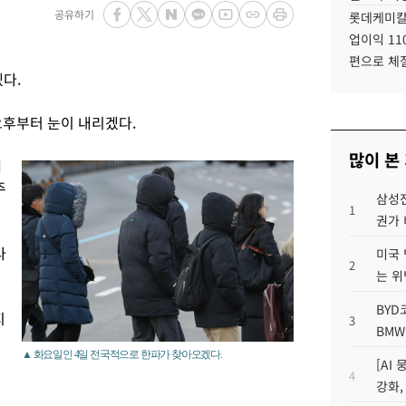
공유하기
롯데케미칼
업이익 11
편으로 체
다.
오후부터 눈이 내리겠다.
많이 본
태
주
삼성전
1
권가 
다
미국 
2
는 위
BYD
지
3
BMW
▲ 화요일인 4일 전국적으로 한파가 찾아오겠다.
[AI
4
강화,