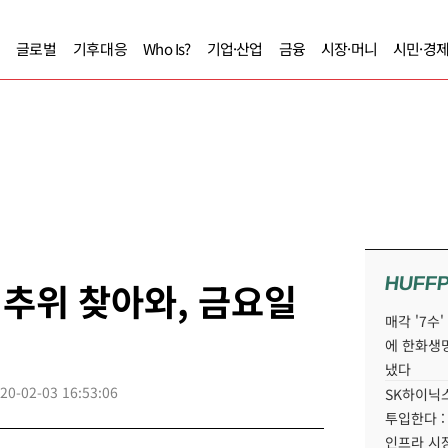
글로벌
기후대응
Who Is?
기업·산업
금융
시장·머니
시민·경
HUFF
 추위 찾아와, 금요일
매각 '7수
에 한화생
냈다
20-02-03 16:53:06
SK하이닉스
투입한다 :
인프라 시