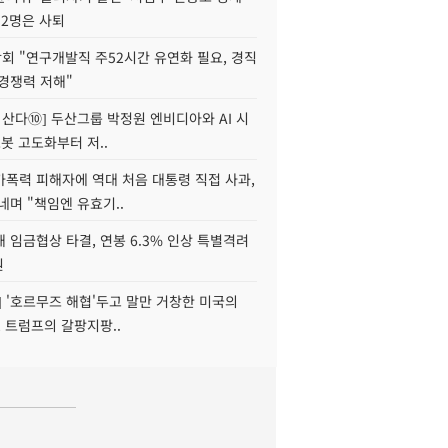
 2명은 사퇴
회 "연구개발직 주52시간 유연화 필요, 경직
경쟁력 저해"
야 산다⑩] 두산그룹 박정원 엔비디아와 AI 시
로봇 고도화부터 저..
가폭력 피해자에 역대 처음 대통령 직접 사과,
네며 "책임엔 유효기..
 임금협상 타결, 연봉 6.3% 인상 특별격려
원
] '호르무즈 해협'두고 말만 거창한 미국의
, 트럼프의 갈팡지팡..