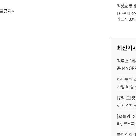
정상호 롯데
배포금지>
LG·현대·삼
장
카드사 30년
에 '초집중' 
최신기
컴투스 '제
춘 MMOR
하나투어 조
사업 비중 
[7일 오!
까지 장바
[오늘의 주
라, 코스피
국민의힘 