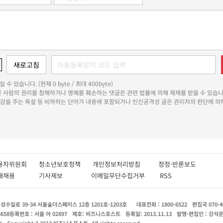
 수 있습니다. (현재 0 byte / 최대 400byte)
다른 사람의 권리를 침해하거나 명예를 훼손하는 댓글은 관련 법률에 의해 제재를 받을 수 있습니
쾌감을 주는 욕설 등 비하하는 단어가 내용에 포함되거나 인신공격성 글은 관리자의 판단에 의해
용자위원회
청소년보호정책
개인정보처리방침
정정·반론보도
인재채용
기사제보
이메일무단수집거부
RSS
수일로 39-34 서울숲더스페이스 12층 1201호-1203호
대표전화 : 1800-6522
편집국 070-4
8658
등록번호 : 서울 아 02897
제호: 비즈니스포스트
등록일: 2013.11.13
발행·편집인 : 강석
X
Copyright ? 2013 비즈니스포스트. All rights reserved.