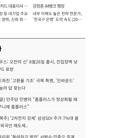
카드 대표이사 사
강정훈 iM뱅크 행장
성 등 대기업 주요
내부 이해도 높은 전략 전문가,
 경력, 신뢰 회복
'전국구 은행' 도약 속도 [2026
[2026년]
년]
사
우스: 오만의 신' 8월26일 출시, 진입장벽 낮
PG 표방
좌진 '고환율 기조' 극복 특명, '인바운드'
늘려 답 찾는다
정말] 민주당 민병덕 "홈플러스가 정상화될 때
구니에 홈플러스"
목주] '2차전지 강세' 삼성SDI 주가 7%대 올
 외국인 매도세..
윤리위 '돌려차기 발언' 서범수·진종오 징계