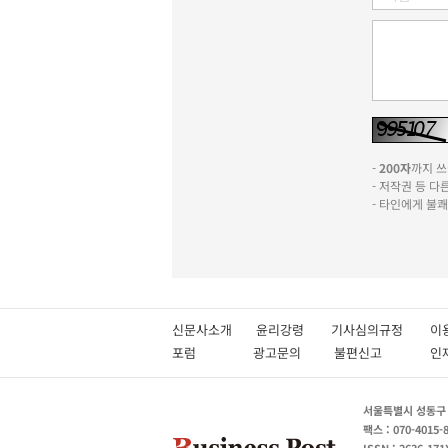
-
200자
까지 쓰실
- 저작권 등 
- 타인에게 불
신문사소개
윤리강령
기사심의규정
이
포럼
광고문의
불편신고
서울특별시 성동구 성
팩스 : 070-4015-
ISSN : 2636-171