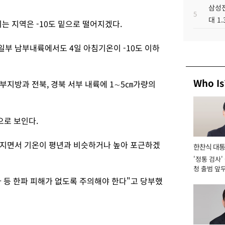
삼성전
5
대 1
는 지역은 -10도 밑으로 떨어지겠다.
부 남부내륙에서도 4일 아침기온이 -10도 이하
Who Is
부지방과 전북, 경북 서부 내륙에 1∼5㎝가량의
으로 보인다.
해지면서 기온이 평년과 비슷하거나 높아 포근하겠
한찬식 대
'정통 검사'
서관
청 출범 앞
맡아 [2026
 등 한파 피해가 없도록 주의해야 한다"고 당부했