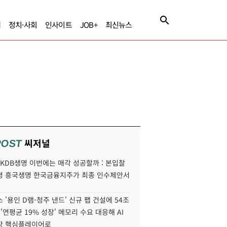
제
정치·사회
인사이트
JOB+
최신뉴스
씨저널
POST
' KDB생명 이번에는 매각 성공할까 : 본입찰
명 흥국생명 한국금융지주가 최종 인수제안서
 '용인 D램-청주 낸드' 신규 팹 건설에 54조
 '연평균 19% 성장' 메모리 수요 대응해 AI
장 핵심플레이어로