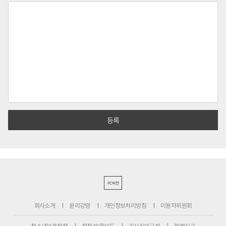
PC버전
회사소개
윤리강령
개인정보처리방침
이용자위원회
청소년보호정책
정정·반론보도
기사심의규정
불편신고