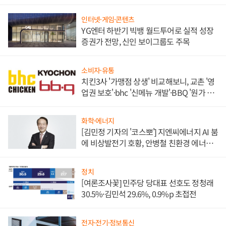
인터넷·게임·콘텐츠
YG엔터 하반기 빅뱅 월드투어로 실적 성장
증권가 전망, 신인 보이그룹도 주목
소비자·유통
치킨3사 '가맹점 상생' 비교해보니, 교촌 '영
업권 보호'·bhc '신메뉴 개발'·BBQ '원가 부
담'
화학·에너지
[김민정 기자의 '코스뽀'] 지엔씨에너지 AI 붐
에 비상발전기 호황, 안병철 친환경 에너지
발전전문기업 향한다
정치
[여론조사꽃] 민주당 당대표 선호도 정청래
30.5%·김민석 29.6%, 0.9%p 초접전
전자·전기·정보통신