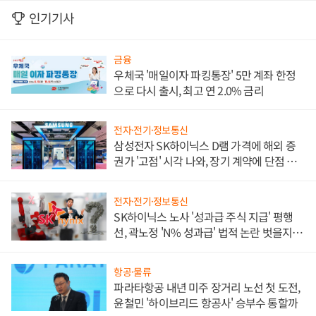
인기기사
금융
우체국 '매일이자 파킹통장' 5만 계좌 한정
으로 다시 출시, 최고 연 2.0% 금리
전자·전기·정보통신
삼성전자 SK하이닉스 D램 가격에 해외 증
권가 '고점' 시각 나와, 장기 계약에 단점 부
각
전자·전기·정보통신
SK하이닉스 노사 '성과급 주식 지급' 평행
선, 곽노정 'N% 성과급' 법적 논란 벗을지 주
목
항공·물류
파라타항공 내년 미주 장거리 노선 첫 도전,
윤철민 '하이브리드 항공사' 승부수 통할까