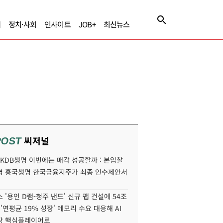
제
정치·사회
인사이트
JOB+
최신뉴스
씨저널
POST
' KDB생명 이번에는 매각 성공할까 : 본입찰
명 흥국생명 한국금융지주가 최종 인수제안서
 '용인 D램-청주 낸드' 신규 팹 건설에 54조
 '연평균 19% 성장' 메모리 수요 대응해 AI
장 핵심플레이어로