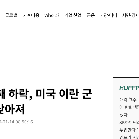
글로벌
기후대응
Who Is?
기업·산업
금융
시장·머니
시민·경
HUFF
 하락, 미국 이란 군
매각 '7수
낮아져
에 한화생
냈다
0-01-14 08:50:16
SK하이닉스
투입한다 :
인프라 시