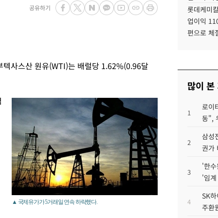
공유하기
롯데케미칼
업이익 11
편으로 체
사스산 원유(WTI)는 배럴당 1.62%(0.96달
많이 본
역
로이터
1
동",
삼성전
2
권가 
'한수
3
'임계
SK하
4
▲ 국제유가가 5거래일 연속 하락했다.
주환원