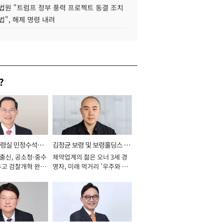
법원 "트럼프 정부 풍력 프로젝트 동결 조치
법", 해제 명령 내려
?
통령실 민정수석비
김정균 보령 및 보령홀딩스 대
 출신, 공소청·중수
제약업계의 젊은 오너 3세 경
표이사 사장
두고 검찰개혁 완수
영자, 미래 먹거리 '우주와 헬
년]
스케어' 공들여 [2026년]