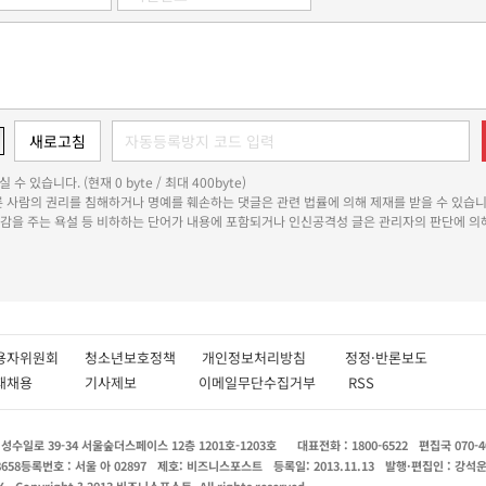
 수 있습니다. (현재 0 byte / 최대 400byte)
다른 사람의 권리를 침해하거나 명예를 훼손하는 댓글은 관련 법률에 의해 제재를 받을 수 있습니
쾌감을 주는 욕설 등 비하하는 단어가 내용에 포함되거나 인신공격성 글은 관리자의 판단에 의해
용자위원회
청소년보호정책
개인정보처리방침
정정·반론보도
인재채용
기사제보
이메일무단수집거부
RSS
수일로 39-34 서울숲더스페이스 12층 1201호-1203호
대표전화 : 1800-6522
편집국 070-4
8658
등록번호 : 서울 아 02897
제호: 비즈니스포스트
등록일: 2013.11.13
발행·편집인 : 강석
X
Copyright ? 2013 비즈니스포스트. All rights reserved.