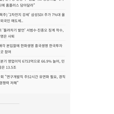
니에 홈플러스 담아달라"
목주] '2차전지 강세' 삼성SDI 주가 7%대 올
 외국인 매도세..
 '돌려차기 발언' 서범수·진종오 징계 착수,
2명은 사퇴
 매각 본입찰에 한화생명 흥국생명 한국투자
3곳 참여
분기 영업이익 6753억으로 66.9% 늘어, 민
은 13.5조
회 "연구개발직 주52시간 유연화 필요, 경직
경쟁력 저해"