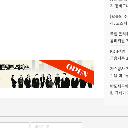
지 장바구
[오늘의 주
라, 코스피
국힘 윤리위
윤리위원 
KDB생명
금융지주 
가스공사 2
수용 미수금
반도체공학
된 규제가 