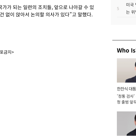
미국 
국가가 되는 일련의 조치들, 앞으로 나아갈 수 있
5
는 위
건 없이 앉아서 논의할 의사가 있다”고 말했다.
Who Is
배포금지>
한찬식 대
'정통 검사'
서관
청 출범 앞
맡아 [2026