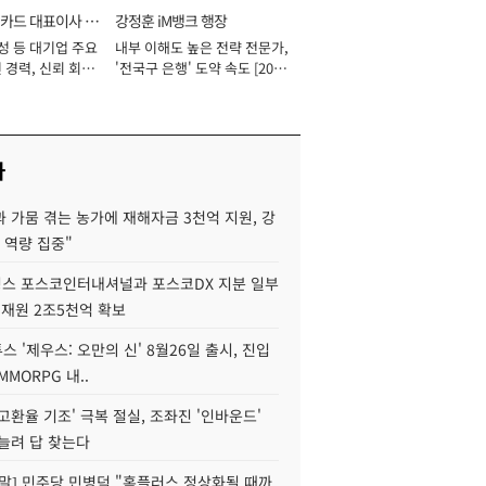
카드 대표이사 사
강정훈 iM뱅크 행장
성 등 대기업 주요
내부 이해도 높은 전략 전문가,
 경력, 신뢰 회복
'전국구 은행' 도약 속도 [2026
[2026년]
년]
사
 가뭄 겪는 농가에 재해자금 3천억 지원, 강
 역량 집중"
스 포스코인터내셔널과 포스코DX 지분 일부
 재원 2조5천억 확보
투스 '제우스: 오만의 신' 8월26일 출시, 진입
MMORPG 내..
고환율 기조' 극복 절실, 조좌진 '인바운드'
늘려 답 찾는다
정말] 민주당 민병덕 "홈플러스 정상화될 때까