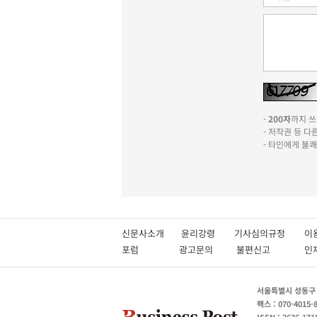
-
200자
까지 쓰실
- 저작권 등 
- 타인에게 불
신문사소개
윤리강령
기사심의규정
이
포럼
광고문의
불편신고
서울특별시 성동구 성
팩스 : 070-4015-
ISSN : 2636-171